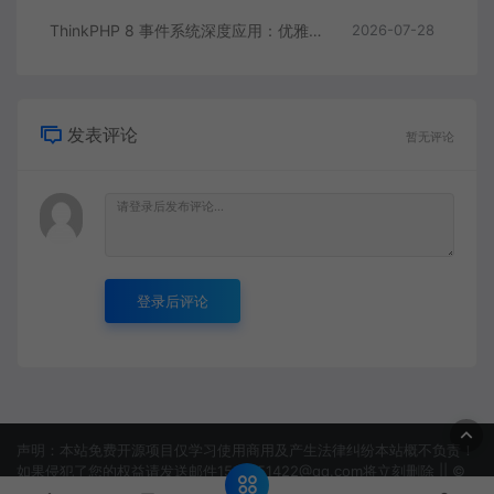
ThinkPHP 8 事件系统深度应用：优雅解耦业务逻辑与事件驱动编程
2026-07-28
发表评论
暂无评论
登录后评论
声明：本站免费开源项目仅学习使用商用及产生法律纠纷本站概不负责！
如果侵犯了您的权益请发送邮件1506151422@qq.com将立刻删除 || ©
2022 淘吗网 -TAOMAWANG.COM
网站地图
蜀ICP备