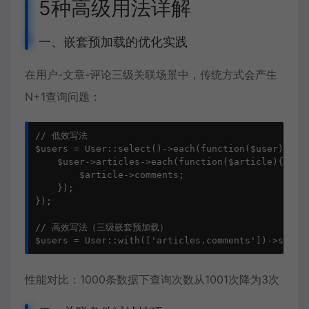
5种高级用法详解
一、嵌套预加载的优化实践
在用户-文章-评论三级关联场景中，传统方式会产生
N+1查询问题：
// 低效写法

$users = User::select()->each(function($user){

    $user->articles->each(function($article){

        $article->comments;

    });

});

// 高效写法（三级嵌套预加载）

$users = User::with(['articles.comments'])->selec
性能对比：1000条数据下查询次数从1001次降为3次