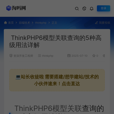
登录
首页
后端技术
thinkphp
正文
我要投稿
ThinkPHP6模型关联查询的5种高
级用法详解
资深开发工程师
thinkphp
2025-07-10
0
1,183
💻站长收徒啦
需要搭建/想学建站/技术的
小伙伴速来！点击直达
ThinkPHP6
模型关联
查询的