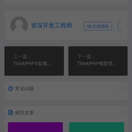
资深开发工程师
生成海报
复
上一篇：
下一篇：
ThinkPHP6实现多语言切换的完整解决方案与实战案例
ThinkPHP模型关联实战：构建高效数据查询系统 | PHP开发指南
常见问题
相关文章