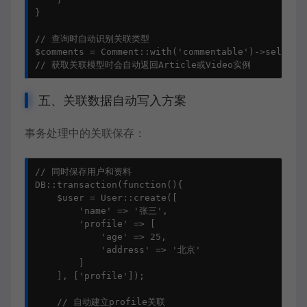
}

// 查询时自动识别关联类型

$comments = Comment::with('commentable')->select()
// 获取关联模型时会自动返回Article或Video实例
五、关联数据自动写入方案
事务处理中的关联保存：
// 同时保存用户和资料

DB::transaction(function(){

    $user = User::create([

        'name' => '张三',

        'profile' => [

            'age' => 25,

            'address' => '北京'

        ]

    ], ['profile']);

    // 自动建立profile关联
