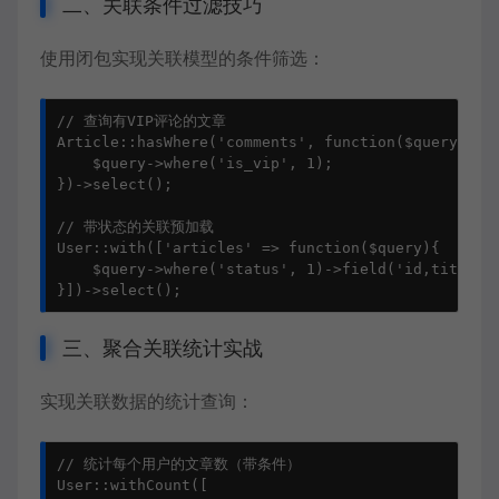
二、关联条件过滤技巧
使用闭包实现关联模型的条件筛选：
// 查询有VIP评论的文章

Article::hasWhere('comments', function($query){

    $query->where('is_vip', 1);

})->select();

// 带状态的关联预加载

User::with(['articles' => function($query){

    $query->where('status', 1)->field('id,title');
}])->select();
三、聚合关联统计实战
实现关联数据的统计查询：
// 统计每个用户的文章数（带条件）

User::withCount([
