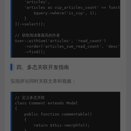
    'articles',

    'articles as vip_articles_count' => function($
        $query->where('is_vip', 1);

    }

])->select();

// 获取阅读量最高的作者

User::withSum('articles', 'read_count')

    ->order('articles_sum_read_count', 'desc')

    ->find();
四、多态关联开发指南
实现评论同时关联文章和视频：
// 定义多态关联

class Comment extends Model

{

    public function commentable()

    {

        return $this->morphTo();

    }
