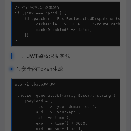
// 生产环境启用路由缓存

if ($env === 'prod') {

    $dispatcher = FastRoutecachedDispatcher($route
        'cacheFile' => __DIR__ . '/route.cache',

        'cacheDisabled' => false,

    ]);

}
三、JWT鉴权深度实践
1. 安全的Token生成
use FirebaseJWTJWT;

function generateJWT(array $user): string {

    $payload = [

        'iss' => 'your-domain.com',

        'aud' => 'your-app',

        'iat' => time(),

        'exp' => time() + 3600,

        'uid' => $user['id'],
