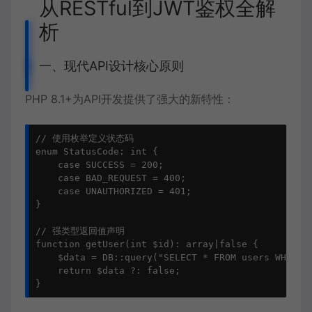
从RESTful到JWT鉴权全解
析
一、现代API设计核心原则
PHP 8.1+为API开发提供了强大的新特性：
// 使用枚举定义状态码

enum StatusCode: int {

    case SUCCESS = 200;

    case BAD_REQUEST = 400;

    case UNAUTHORIZED = 401;

}

// 强类型返回值声明

function getUser(int $id): array|false {

    $data = DB::query("SELECT * FROM users WHERE i
    return $data ?: false;

}