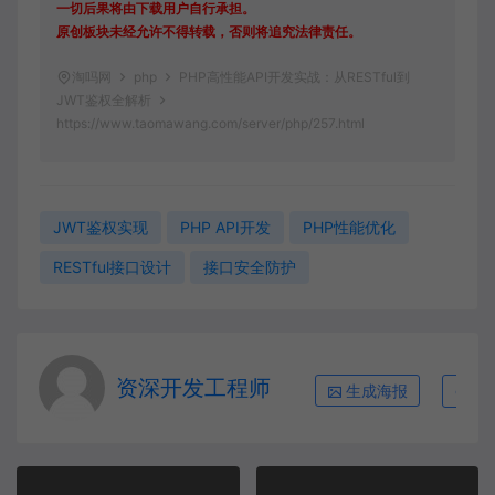
一切后果将由下载用户自行承担。
原创板块未经允许不得转载，否则将追究法律责任。
淘吗网
php
PHP高性能API开发实战：从RESTful到
JWT鉴权全解析
https://www.taomawang.com/server/php/257.html
JWT鉴权实现
PHP API开发
PHP性能优化
RESTful接口设计
接口安全防护
资深开发工程师
生成海报
复