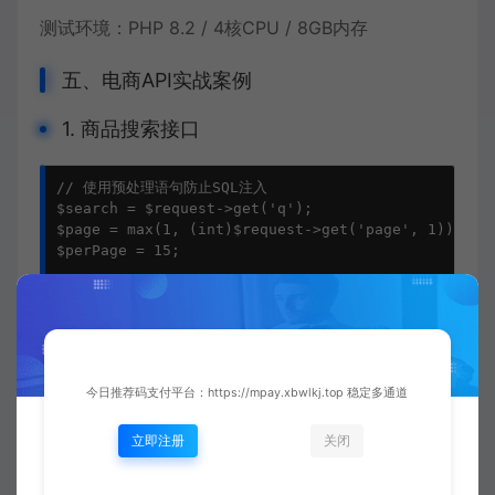
测试环境：PHP 8.2 / 4核CPU / 8GB内存
五、电商API实战案例
1. 商品搜索接口
// 使用预处理语句防止SQL注入

$search = $request->get('q');

$page = max(1, (int)$request->get('page', 1));

$perPage = 15;

$stmt = DB::prepare("

    SELECT id, name, price 

    FROM products 

    WHERE name LIKE ? 

    AND status = 1

今日推荐码支付平台：https://mpay.xbwlkj.top 稳定多通道
    LIMIT ? OFFSET ?

");

$stmt->execute(["%$search%", $perPage, ($page-1)*$
立即注册
关闭
return [
