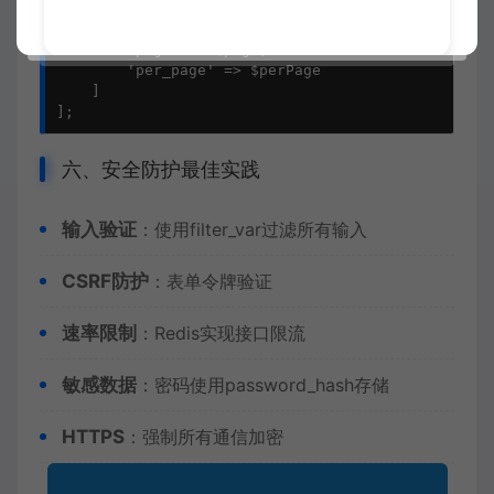
    'data' => $stmt->fetchAll(),

    'meta' => [

        'page' => $page,

        'per_page' => $perPage

    ]

];
六、安全防护最佳实践
输入验证
：使用filter_var过滤所有输入
CSRF防护
：表单令牌验证
速率限制
：Redis实现接口限流
敏感数据
：密码使用password_hash存储
HTTPS
：强制所有通信加密