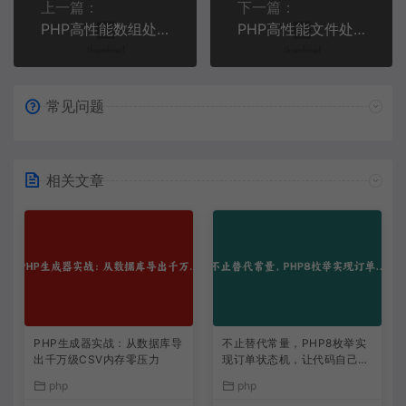
上一篇：
下一篇：
PHP高性能数组处理实战：从基础到Swoole协程优化
PHP高性能文件处理实战：从基础操作到SplFileObject高级应用
常见问题
相关文章
PHP生成器实战：从数据库导
不止替代常量，PHP8枚举实
出千万级CSV内存零压力
现订单状态机，让代码自己说
话
php
php