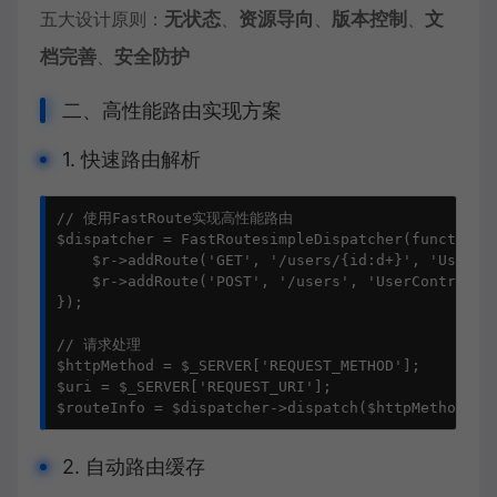
五大设计原则：
无状态
、
资源导向
、
版本控制
、
文
档完善
、
安全防护
二、高性能路由实现方案
1. 快速路由解析
// 使用FastRoute实现高性能路由

$dispatcher = FastRoutesimpleDispatcher(function(F
    $r->addRoute('GET', '/users/{id:d+}', 'UserCon
    $r->addRoute('POST', '/users', 'UserController
});

// 请求处理

$httpMethod = $_SERVER['REQUEST_METHOD'];

$uri = $_SERVER['REQUEST_URI'];

$routeInfo = $dispatcher->dispatch($httpMethod, $
2. 自动路由缓存