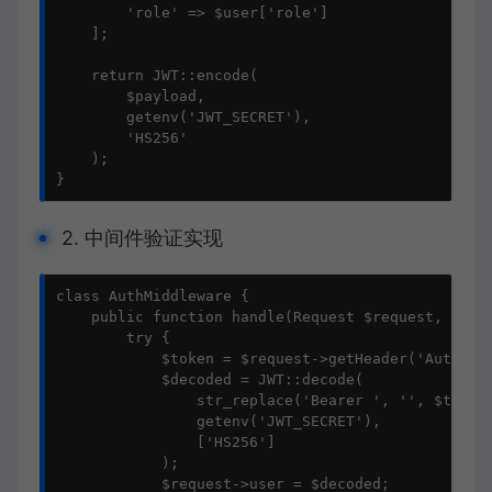
        'role' => $user['role']

    ];

    return JWT::encode(

        $payload, 

        getenv('JWT_SECRET'), 

        'HS256'

    );

}
2. 中间件验证实现
class AuthMiddleware {

    public function handle(Request $request, Closu
        try {

            $token = $request->getHeader('Authoriz
            $decoded = JWT::decode(

                str_replace('Bearer ', '', $token)
                getenv('JWT_SECRET'),

                ['HS256']

            );

            $request->user = $decoded;
