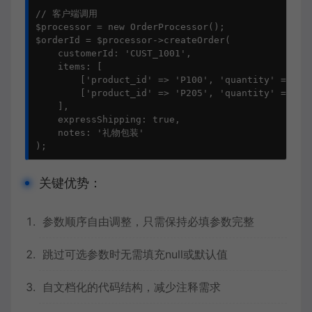
// 客户端调用

$processor = new OrderProcessor();

$orderId = $processor->createOrder(

    customerId: 'CUST_1001',

    items: [

        ['product_id' => 'P100', 'quantity' => 2],
        ['product_id' => 'P205', 'quantity' => 1]

    ],

    expressShipping: true,

    notes: '礼物包装'

);
关键优势：
参数顺序自由调整，只需保持必填参数完整
跳过可选参数时无需填充null或默认值
自文档化的代码结构，减少注释需求