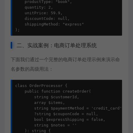
    productType: "book",

    quantity: 2,

    unitPrice: 59.9,

    discountCode: null,

    shippingMethod: "express"

);
二、实战案例：电商订单处理系统
下面我们通过一个完整的电商订单处理示例来演示命
名参数的高级用法：
class OrderProcessor {

    public function createOrder(

        string $customerId,

        array $items,

        string $paymentMethod = 'credit_card',

        ?string $couponCode = null,

        bool $expressShipping = false,

        string $notes = ''

    ): string {
