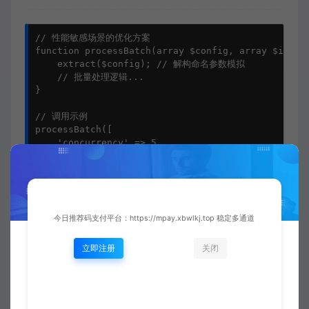
// 性能敏感场景的优化方案

function processBatch(array $config, array $items)
    extract($config); // 解构命名参数模拟

    // 批量处理逻辑...

}

// 调用示例

processBatch([

    'concurrency' => 5,

    'retryTimes' => 3,

    'timeout' => 60

], $batchItems);
四、最佳实践总结
今日推荐码支付平台：https://mpay.xbwlkj.top 稳定多通道
立即注册
关闭
命名参数虽强大，但也需遵循以下原则：
公共API优先使用命名参数，内部简单函数可保持