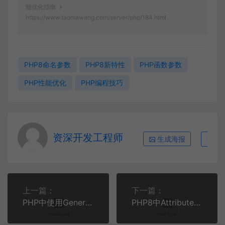
能优化指南
https://www.taomawang.com/server/php/184.html
PHP8命名参数
PHP8新特性
PHP函数参数
PHP性能优化
PHP编程技巧
资深开发工程师
生成海报
复
上一篇：
下一篇：
PHP中使用Generator处理大数据集的5个高效技巧 | PHP性能优化
PHP8中Attributes注解的实战应用与性能优化