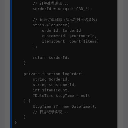
        // 订单处理逻辑...

        $orderId = uniqid('ORD_');

        // 记录订单日志（演示跳过可选参数）

        $this->logOrder(

            orderId: $orderId,

            customerId: $customerId,

            itemsCount: count($items)

        );

        return $orderId;

    }

    private function logOrder(

        string $orderId,

        string $customerId,

        int $itemsCount,

        ?DateTime $logTime = null

    ) {

        $logTime ??= new DateTime();

        // 日志记录实现...

    }

}
