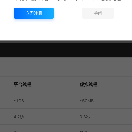
ntLock();

立即注册
关闭
平台线程
虚拟线程
~1GB
~50MB
4.2秒
0.3秒