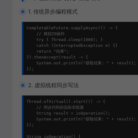
1. 传统异步编程模式
CompletableFuture.supplyAsync(() -> {

    // 模拟IO操作

    try { Thread.sleep(1000); } 

    catch (InterruptedException e) {}

    return "结果";

}).thenAccept(result -> {

    System.out.println("获取结果: " + result);

});
2. 虚拟线程同步写法
Thread.ofVirtual().start(() -> {

    // 同步代码但实际非阻塞

    String result = ioOperation();

    System.out.println("获取结果: " + result);

});

String ioOperation() {
