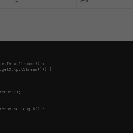
高
极低
getInputStream()));

.getOutputStream())) {

equest);

response.length());
