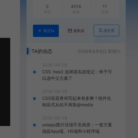
0
4016
11
评论
标签
分类
进主页
关注Ta
发私信
TA的动态
2026年8月8日 星期六
2026-08-08
CSS :has() 选择器实战笔记：终于可
以选中父元素了
2026-08-08
CSS容器查询写起来有多爽？组件化
响应式从此不再靠@media
2026-08-08
uniapp图片压缩不丢画质：一套方案
搞掂App端、H5端和小程序端