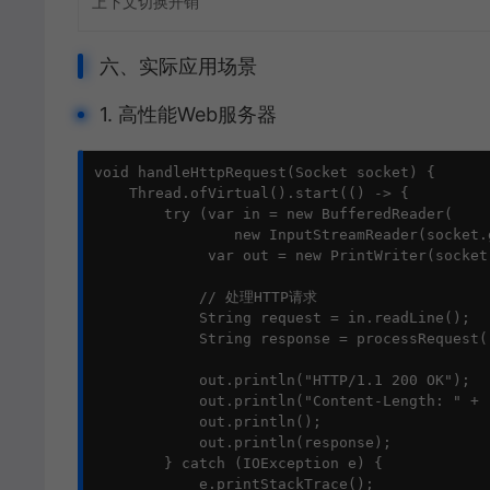
上下文切换开销
六、实际应用场景
1. 高性能Web服务器
void handleHttpRequest(Socket socket) {

    Thread.ofVirtual().start(() -> {

        try (var in = new BufferedReader(

                new InputStreamReader(socket.
             var out = new PrintWriter(socket
            // 处理HTTP请求

            String request = in.readLine();

            String response = processRequest(r
            out.println("HTTP/1.1 200 OK");

            out.println("Content-Length: " + 
            out.println();

            out.println(response);

        } catch (IOException e) {

            e.printStackTrace();
