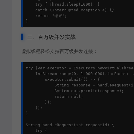
    try { Thread.sleep(1000); }

    catch (InterruptedException e) {}

    return "结果";

}
三、百万级并发实战
虚拟线程轻松支持百万级并发连接：
try (var executor = Executors.newVirtualThrea
    IntStream.range(0, 1_000_000).forEach(i ->
        executor.submit(() -> {

            String response = handleRequest(i)
            System.out.println(response);

            return null;

        });

    });

}

String handleRequest(int requestId) {

    try {
