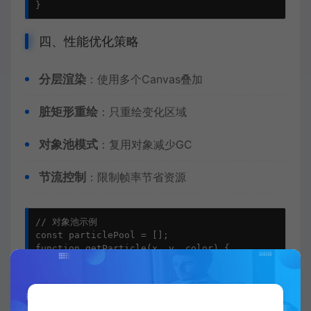
}
四、性能优化策略
分层渲染
：使用多个Canvas叠加
脏矩形重绘
：只重绘变化区域
对象池模式
：复用对象减少GC
节流控制
：限制帧率节省资源
// 对象池示例

const particlePool = [];

function getParticle(x, y, color) {

    if(particlePool.length > 0) {

        const p = particlePool.pop();

        p.x = x;

        p.y = y;
