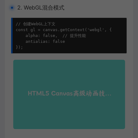
2. WebGL混合模式
// 创建WebGL上下文

const gl = canvas.getContext('webgl', {

    alpha: false,  // 提升性能

    antialias: false

});