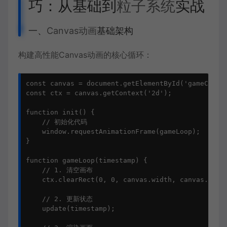
巧：从基础到
粒子系统
实战
一、
Canvas动画
基础架构
构建高性能Canvas动画的核心循环：
const canvas = document.getElementById('gameCanvas
const ctx = canvas.getContext('2d');

function init() {

    // 初始化代码

    window.requestAnimationFrame(gameLoop);

}

function gameLoop(timestamp) {

    // 1. 清空画布

    ctx.clearRect(0, 0, canvas.width, canvas.heigh
    // 2. 更新状态

    update(timestamp);
