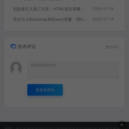
别急着引入第三方库：HTML原生弹窗能力已经足够强了
2026-07-16
停止引入Bootstrap和jQuery弹窗：用HTML原生dialog和Popover重构交互层
2026-07-14
发表评论
暂无评论
登录后评论
声明：本站免费开源项目仅学习使用商用及产生法律纠纷本站概不负责！