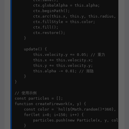
        ctx.globalAlpha = this.alpha;

        ctx.beginPath();

        ctx.arc(this.x, this.y, this.radius, 0, Ma
        ctx.fillStyle = this.color;

        ctx.fill();

        ctx.restore();

    }

    update() {

        this.velocity.y += 0.05; // 重力

        this.x += this.velocity.x;

        this.y += this.velocity.y;

        this.alpha -= 0.01; // 渐隐

    }

}

// 使用示例

const particles = [];

function createFirework(x, y) {

    const color = `hsl(${Math.random()*360}, 100%,
    for(let i=0; i<150; i++) {

        particles.push(new Particle(x, y, color));
    }
