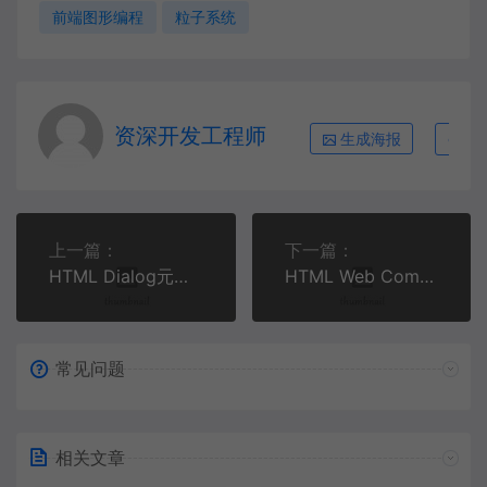
前端图形编程
粒子系统
资深开发工程师
生成海报
复
上一篇：
下一篇：
HTML Dialog元素实战：创建现代化原生弹窗组件 | 前端交互技术
HTML Web Components实战：自定义元素开发完整指南
常见问题
相关文章