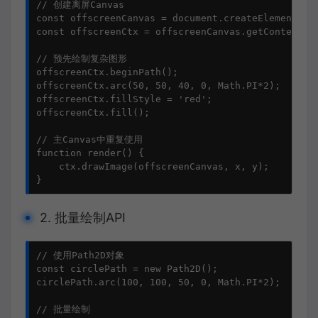
// 创建离屏Canvas

const offscreenCanvas = document.createElement('ca
const offscreenCtx = offscreenCanvas.getContext('2
// 预先绘制复杂图形

offscreenCtx.beginPath();

offscreenCtx.arc(50, 50, 40, 0, Math.PI*2);

offscreenCtx.fillStyle = 'red';

offscreenCtx.fill();

// 主Canvas中重复使用

function render() {

    ctx.drawImage(offscreenCanvas, x, y);

}
2. 批量绘制API
// 使用Path2D对象

const circlePath = new Path2D();

circlePath.arc(100, 100, 50, 0, Math.PI*2);

// 批量绘制
