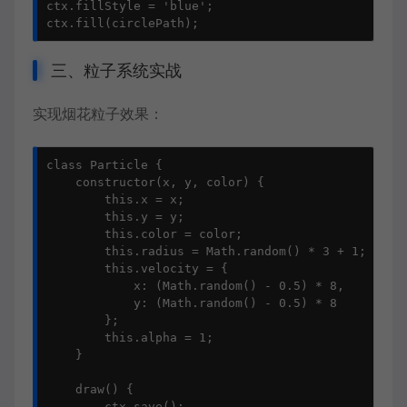
ctx.fillStyle = 'blue';

ctx.fill(circlePath);
三、粒子系统实战
实现烟花粒子效果：
class Particle {

    constructor(x, y, color) {

        this.x = x;

        this.y = y;

        this.color = color;

        this.radius = Math.random() * 3 + 1;

        this.velocity = {

            x: (Math.random() - 0.5) * 8,

            y: (Math.random() - 0.5) * 8

        };

        this.alpha = 1;

    }

    draw() {

        ctx.save();
