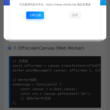
        p.color = color;

今日推荐码支付平台：https://mpay.xbwlkj.top 稳定多通道
        p.alpha = 1;

        return p;

立即注册
关闭
    }

    return new Particle(x, y, color);

}
五、现代浏览器新特性
1. OffscreenCanvas (Web Worker)
// 主线程

const offscreen = canvas.transferControlToOffscree
worker.postMessage({ canvas: offscreen }, [offscre
// Worker线程

onmessage = function(e) {

    const canvas = e.data.canvas;

    const ctx = canvas.getContext('2d');

    // 在Worker中渲染

};