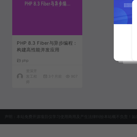
PHP 8.3 Fiber与异步编程：
构建高性能并发应用
php
资深开
发工程
3个月前
907
师
声明：本站免费开源项目仅学习使用商用及产生法律纠纷本站概不负责！如果侵犯了您的权