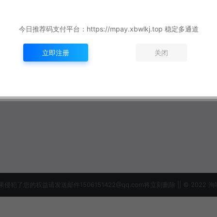
今日推荐码支付平台：https://mpay.xbwlkj.top 稳定多通道
立即注册
关闭
益请发送邮件1506151422@qq.com将立刻删除 || © 2022 淘吗网