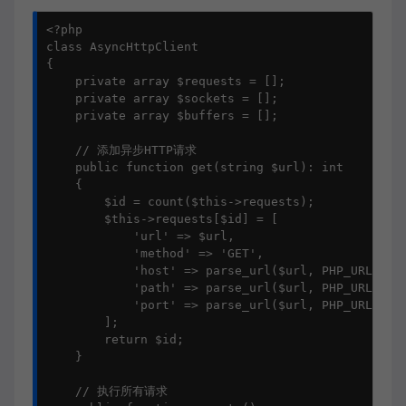
<?php

class AsyncHttpClient

{

    private array $requests = [];

    private array $sockets = [];

    private array $buffers = [];

    // 添加异步HTTP请求

    public function get(string $url): int

    {

        $id = count($this->requests);

        $this->requests[$id] = [

            'url' => $url,

            'method' => 'GET',

            'host' => parse_url($url, PHP_URL_HOST
            'path' => parse_url($url, PHP_URL_PATH
            'port' => parse_url($url, PHP_URL_PORT
        ];

        return $id;

    }

    // 执行所有请求
