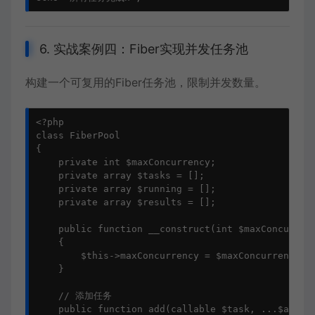
6. 实战案例四：Fiber实现并发任务池
构建一个可复用的Fiber任务池，限制并发数量。
<?php

class FiberPool

{

    private int $maxConcurrency;

    private array $tasks = [];

    private array $running = [];

    private array $results = [];

    public function __construct(int $maxConcurrenc
    {

        $this->maxConcurrency = $maxConcurrency;

    }

    // 添加任务

    public function add(callable $task, ...$args):