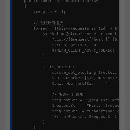
    public function execute(): array

    {

        $results = [];

        // 创建所有连接

        foreach ($this->requests as $id => $reques
            $socket = @stream_socket_client(

                "tcp://{$request['host']}:{$reques
                $errno, $errstr, 30,

                STREAM_CLIENT_ASYNC_CONNECT

            );

            if ($socket) {

                stream_set_blocking($socket, false
                $this->sockets[$id] = $socket;

                $this->buffers[$id] = '';

                // 发送HTTP请求

                $requestStr = "{$request['method']
                $requestStr .= "Host: {$request['h
                $requestStr .= "Connection: closer
                fwrite($socket, $requestStr);

            }

        }
