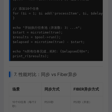
// 添加10个任务

for ($i = 1; $i add('processItem', $i, $delay);

}

echo "开始执行任务池（并发数: 3）...n";

$start = microtime(true);

$results = $pool->run();

$elapsed = microtime(true) - $start;

echo "n所有任务完成，耗时: {$elapsed}秒n";

7. 性能对比：同步 vs Fiber异步
场景
同步方式
FIBER异步方式
10个IO任务（每个2
约20秒
约2秒（并发）
秒）