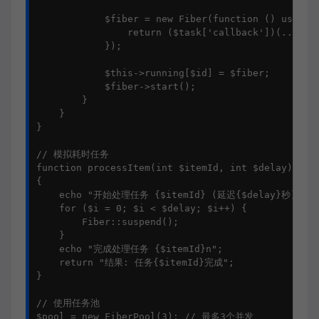
            $fiber = new Fiber(function () use ($t
                return ($task['callback'])(...$tas
            });

            $this->running[$id] = $fiber;

            $fiber->start();

        }

    }

}

// 模拟耗时任务

function processItem(int $itemId, int $delay): str
{

    echo "开始处理任务 {$itemId} (延迟{$delay}秒)n";

    for ($i = 0; $i < $delay; $i++) {

        Fiber::suspend();

    }

    echo "完成处理任务 {$itemId}n";

    return "结果: 任务{$itemId}完成";

}

// 使用任务池

$pool = new FiberPool(3); // 最多3个并发
