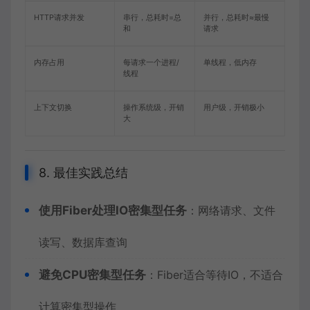
HTTP请求并发
串行，总耗时=总
并行，总耗时≈最慢
和
请求
内存占用
每请求一个进程/
单线程，低内存
线程
上下文切换
操作系统级，开销
用户级，开销极小
大
8. 最佳实践总结
使用Fiber处理IO密集型任务
：网络请求、文件
读写、数据库查询
避免CPU密集型任务
：Fiber适合等待IO，不适合
计算密集型操作