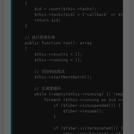
    {

        $id = count($this->tasks);

        $this->tasks[$id] = ['callback' => $task, 
        return $id;

    }

    // 执行所有任务

    public function run(): array

    {

        $this->results = [];

        $this->running = [];

        // 启动初始批次

        $this->startNextBatch();

        // 主调度循环

        while (!empty($this->running) || !empty($t
            foreach ($this->running as $id => $fib
                if ($fiber->isSuspended()) {

                    $fiber->resume();

                }

                if ($fiber->isTerminated()) {

                    $this->results[$id] = $fiber->