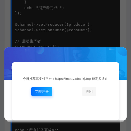
    }

    echo "消费者完成n";

});

$channel->setProducer($producer);

$channel->setConsumer($consumer);

// 启动生产者

$producer->start();

// 启动消费者

$consumer->start();

// 调度执行

今日推荐码支付平台：https://mpay.xbwlkj.top 稳定多通道
while (!$producer->isTerminated() || !$consumer->i
    if ($producer->isSuspended()) {

        $producer->resume();

立即注册
关闭
    }

    if ($consumer->isSuspended()) {

        $consumer->resume();

    }

}
