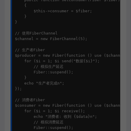
    {

        $this->consumer = $fiber;

    }

}

// 使用FiberChannel

$channel = new FiberChannel(5);

// 生产者Fiber

$producer = new Fiber(function () use ($channel) {
    for ($i = 1; $i send("数据{$i}");

        // 模拟生产延迟

        Fiber::suspend();

    }

    echo "生产者完成n";

});

// 消费者Fiber

$consumer = new Fiber(function () use ($channel) {
    for ($i = 1; $i receive();

        echo "消费者: 收到 {$data}n";

        // 模拟消费延迟

        Fiber::suspend();
