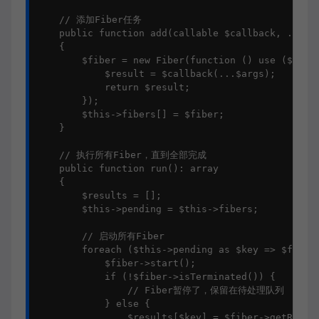
    // 添加Fiber任务

    public function add(callable $callback, ...$ar
    {

        $fiber = new Fiber(function () use ($callb
            $result = $callback(...$args);

            return $result;

        });

        $this->fibers[] = $fiber;

    }

    // 执行所有Fiber，直到全部完成

    public function run(): array

    {

        $results = [];

        $this->pending = $this->fibers;

        // 启动所有Fiber

        foreach ($this->pending as $key => $fiber)
            $fiber->start();

            if (!$fiber->isTerminated()) {

                // Fiber暂停了，保留在待处理队列

            } else {

                $results[$key] = $fiber->getReturn