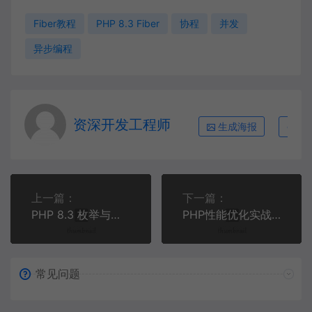
Fiber教程
PHP 8.3 Fiber
协程
并发
异步编程
资深开发工程师
生成海报
复
上一篇：
下一篇：
PHP 8.3 枚举与只读属性：构建类型安全的应用
PHP性能优化实战：从Opcache到JIT，打造高并发API服务
常见问题