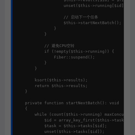
                    unset($this->running[$id]);

                    // 启动下一个任务

                    $this->startNextBatch();

                }

            }

            // 避免CPU空转

            if (!empty($this->running)) {

                Fiber::suspend();

            }

        }

        ksort($this->results);

        return $this->results;

    }

    private function startNextBatch(): void

    {

        while (count($this->running) maxConcurrenc
            $id = array_key_first($this->tasks);

            $task = $this->tasks[$id];

            unset($this->tasks[$id]);
