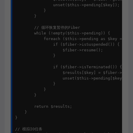
                unset($this->pending[$key]);

            }

        }

        // 循环恢复暂停的Fiber

        while (!empty($this->pending)) {

            foreach ($this->pending as $key => $fi
                if ($fiber->isSuspended()) {

                    $fiber->resume();

                }

                if ($fiber->isTerminated()) {

                    $results[$key] = $fiber->getRe
                    unset($this->pending[$key]);

                }

            }

        }

        return $results;

    }

}

// 模拟IO任务
