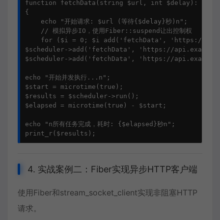
function fetchData(string $url, int $delay): strin
{

    echo "开始请求: $url (等待{$delay}秒)n";

    // 模拟异步IO，使用Fiber::suspend让出控制权

    for ($i = 0; $i add('fetchData', 'https://api.
$scheduler->add('fetchData', 'https://api.example.
$scheduler->add('fetchData', 'https://api.example.
echo "开始并发执行...n";

$start = microtime(true);

$results = $scheduler->run();

$elapsed = microtime(true) - $start;

echo "n所有任务完成，耗时: {$elapsed}秒n";

4. 实战案例二：Fiber实现异步HTTP客户端
使用Fiber和stream_socket_client实现非阻塞HTTP
请求。