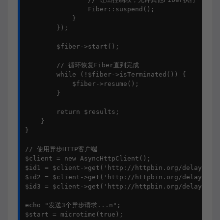
                Fiber::suspend();

            }

        });

        $fiber->start();

        // 循环恢复Fiber直到完成

        while (!$fiber->isTerminated()) {

            $fiber->resume();

        }

        return $results;

    }

}

// 使用异步HTTP客户端

$client = new AsyncHttpClient();

$id1 = $client->get('http://httpbin.org/delay/1');
$id2 = $client->get('http://httpbin.org/delay/2');
$id3 = $client->get('http://httpbin.org/delay/0.5'
echo "发送3个异步请求...n";

$start = microtime(true);
