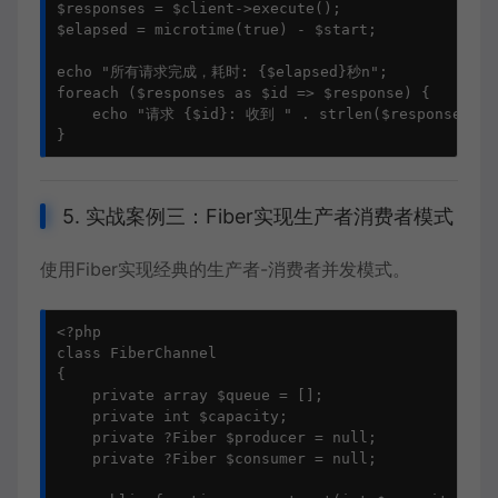
$responses = $client->execute();

$elapsed = microtime(true) - $start;

echo "所有请求完成，耗时: {$elapsed}秒n";

foreach ($responses as $id => $response) {

    echo "请求 {$id}: 收到 " . strlen($response) . 
5. 实战案例三：Fiber实现生产者消费者模式
使用Fiber实现经典的生产者-消费者并发模式。
<?php

class FiberChannel

{

    private array $queue = [];

    private int $capacity;

    private ?Fiber $producer = null;

    private ?Fiber $consumer = null;
