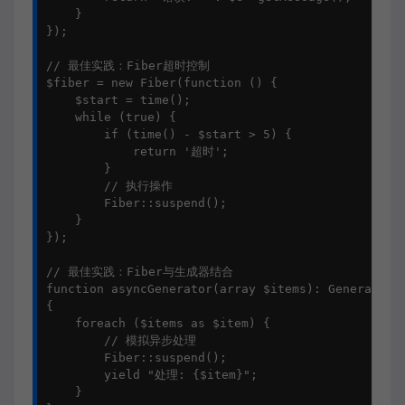
    }

});

// 最佳实践：Fiber超时控制

$fiber = new Fiber(function () {

    $start = time();

    while (true) {

        if (time() - $start > 5) {

            return '超时';

        }

        // 执行操作

        Fiber::suspend();

    }

});

// 最佳实践：Fiber与生成器结合

function asyncGenerator(array $items): Generator

{

    foreach ($items as $item) {

        // 模拟异步处理

        Fiber::suspend();

        yield "处理: {$item}";

    }
