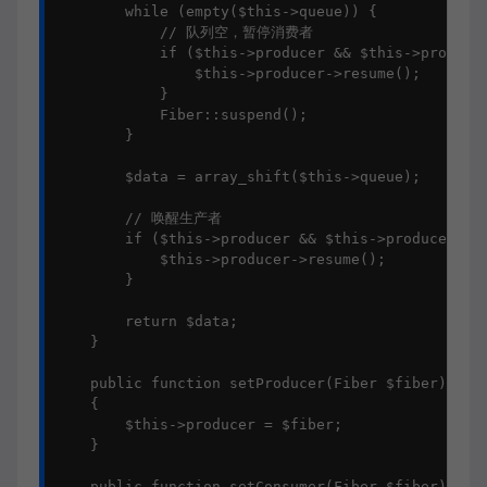
        while (empty($this->queue)) {

            // 队列空，暂停消费者

            if ($this->producer && $this->producer
                $this->producer->resume();

            }

            Fiber::suspend();

        }

        $data = array_shift($this->queue);

        // 唤醒生产者

        if ($this->producer && $this->producer->is
            $this->producer->resume();

        }

        return $data;

    }

    public function setProducer(Fiber $fiber): voi
    {

        $this->producer = $fiber;

    }

    public function setConsumer(Fiber $fiber): voi