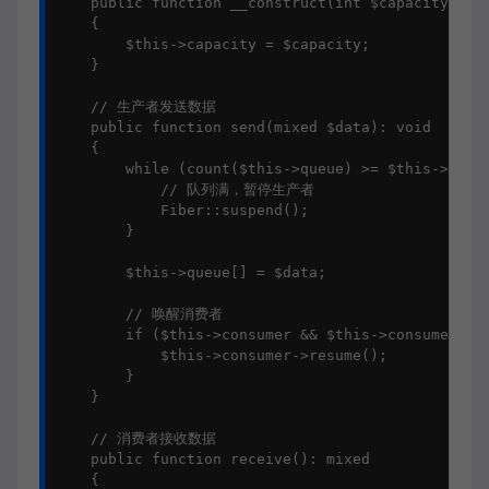
    public function __construct(int $capacity = 10
    {

        $this->capacity = $capacity;

    }

    // 生产者发送数据

    public function send(mixed $data): void

    {

        while (count($this->queue) >= $this->capac
            // 队列满，暂停生产者

            Fiber::suspend();

        }

        $this->queue[] = $data;

        // 唤醒消费者

        if ($this->consumer && $this->consumer->is
            $this->consumer->resume();

        }

    }

    // 消费者接收数据

    public function receive(): mixed

    {
