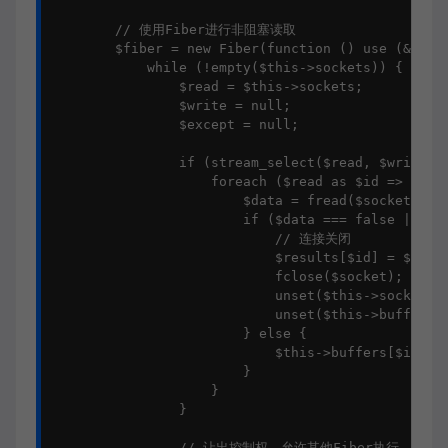
        // 使用Fiber进行非阻塞读取

        $fiber = new Fiber(function () use (&$resu
            while (!empty($this->sockets)) {

                $read = $this->sockets;

                $write = null;

                $except = null;

                if (stream_select($read, $write, $
                    foreach ($read as $id => $sock
                        $data = fread($socket, 819
                        if ($data === false || $da
                            // 连接关闭

                            $results[$id] = $this-
                            fclose($socket);

                            unset($this->sockets[$
                            unset($this->buffers[$
                        } else {

                            $this->buffers[$id] .=
                        }

                    }

                }

                // 让出控制权，允许其他Fiber执行
