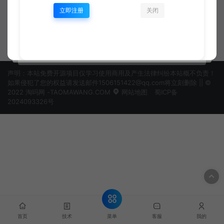
立即注册
关闭
uniapp
uniapp
资深开发工程师
资深开发工程师
声明：本站免费开源项目仅学习使用商用及产生法律纠纷本站概不负责！
如果侵犯了您的权益请发送邮件1506151422@qq.com将立刻删除 || ©
2022 淘吗网 -TAOMAWANG.COM
网站地图
蜀ICP备
2024093326号
菜单
首页
技术
客服
我的