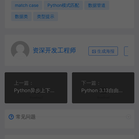
match case
Python模式匹配
数据管道
数据类
类型提示
资深开发工程师
生成海报
复
上一篇：
下一篇：
Python异步上下文管理器与流式处理实战：构建高性能数据管道
Python 3.13自由线程实战：移除GIL后的多核并行编程指南
常见问题