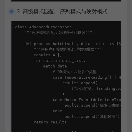
3. 高级模式匹配：序列模式与映射模式
class AdvancedProcessor:

    """高级模式匹配：处理序列和映射"""

    def process_batch(self, data_list: list[Sensor
        """使用序列模式匹配处理数据批次"""

        results = []

        for data in data_list:

            match data:

                # OR模式：匹配多个类型

                case TemperatureReading() | Humidi
                    results.append(

                        f"环境监测: {reading.value}{
                    )

                case MotionEvent(detected=True):

                    results.append("触发安防联动")

                case _:

                    results.append("其他数据")

        return results
