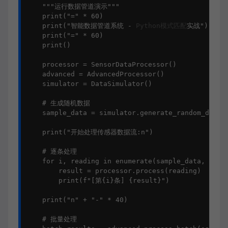
    """运行数据管道演示"""

    print("=" * 60)

    print("智能数据管道系统 - 
Python模式匹配
实战")

    print("=" * 60)

    print()

    processor = SensorDataProcessor()

    advanced = AdvancedProcessor()

    simulator = DataSimulator()

    # 生成随机数据

    sample_data = simulator.generate_random_data(8
    print("开始处理传感器数据流:n")

    # 逐条处理

    for i, reading in enumerate(sample_data, 1):

        result = processor.process(reading)

        print(f"[第{i}条] {result}")

    print("n" + "-" * 40)

    # 批量处理
