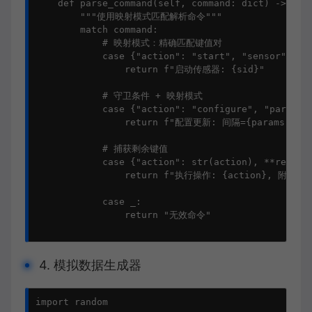
    def parse_command(self, command: dict) -> str:
        """使用映射模式匹配解析命令"""

        match command:

            # 映射模式：精确匹配键值对

            case {"action": "start", "sensor": str
                return f"启动传感器: {sid}"

            # 守卫条件 + 映射模式

            case {"action": "configure", "params":
                return f"配置更新: 间隔={params['int
            # 捕获剩余键值

            case {"action": str(action), **rest}:

                return f"执行操作: {action}, 附加参数:
            case _:

                return "无效命令"

4. 模拟数据生成器
import random
