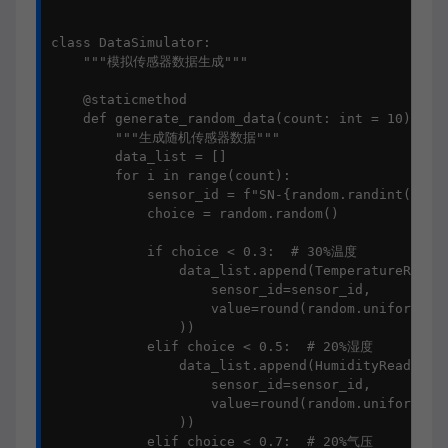
class DataSimulator:

    """模拟传感器数据生成"""

    @staticmethod

    def generate_random_data(count: int = 10) -> l
        """生成随机传感器数据"""

        data_list = []

        for i in range(count):

            sensor_id = f"SN-{random.randint(100, 
            choice = random.random()

            if choice < 0.3:  # 30%温度

                data_list.append(TemperatureReadin
                    sensor_id=sensor_id,

                    value=round(random.uniform(-10
                ))

            elif choice < 0.5:  # 20%湿度

                data_list.append(HumidityReading(

                    sensor_id=sensor_id,

                    value=round(random.uniform(20,
                ))

            elif choice < 0.7:  # 20%气压
