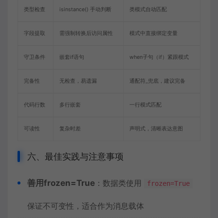
类型检查
isinstance() 手动判断
类模式自动匹配
字段提取
需强制转换后访问属性
模式中直接绑定变量
守卫条件
嵌套if语句
when子句（if）紧跟模式
完备性
无检查，易遗漏
通配符_兜底，建议完备
代码行数
多行嵌套
一行模式匹配
可读性
复杂时差
声明式，清晰表达意图
六、最佳实践与注意事项
善用frozen=True
：数据类使用
frozen=True
保证不可变性，适合作为消息载体