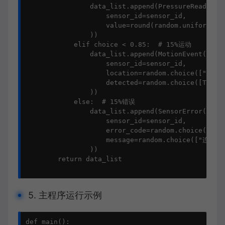
                data_list.append(PressureReading(

                    sensor_id=sensor_id,

                    value=round(random.uniform(980
                ))

            elif choice < 0.85:  # 15%运动

                data_list.append(MotionEvent(

                    sensor_id=sensor_id,

                    location=random.choice(["入口
                    detected=random.choice([True, 
                ))

            else:  # 15%错误

                data_list.append(SensorError(

                    sensor_id=sensor_id,

                    error_code=random.choice([404,
                    message=random.choice(["
                ))

        return data_list

5. 主程序运行示例
def main():
