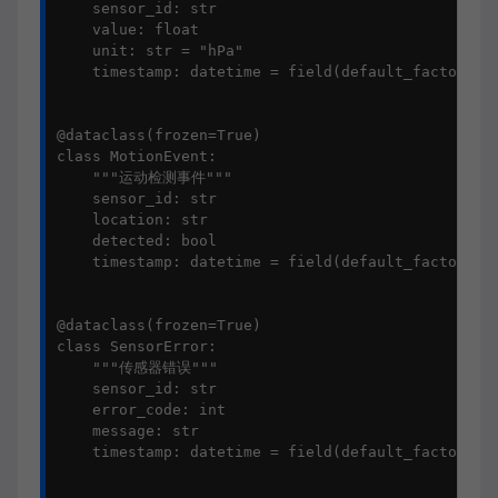
    sensor_id: str

    value: float

    unit: str = "hPa"

    timestamp: datetime = field(default_factory=da
@dataclass(frozen=True)

class MotionEvent:

    """运动检测事件"""

    sensor_id: str

    location: str

    detected: bool

    timestamp: datetime = field(default_factory=da
@dataclass(frozen=True)

class SensorError:

    """传感器错误"""

    sensor_id: str

    error_code: int

    message: str

    timestamp: datetime = field(default_factory=da