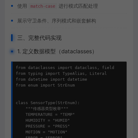
使用
进行模式匹配处理
match-case
展示守卫条件、序列模式和嵌套解构
三、完整代码实现
1. 定义数据模型（dataclasses）
from dataclasses import dataclass, field

from typing import TypeAlias, Literal

from datetime import datetime

from enum import StrEnum

class SensorType(StrEnum):

    """传感器类型枚举"""

    TEMPERATURE = "TEMP"

    HUMIDITY = "HUMID"

    PRESSURE = "PRESS"

    MOTION = "MOTION"

    ERROR = "ERROR"
