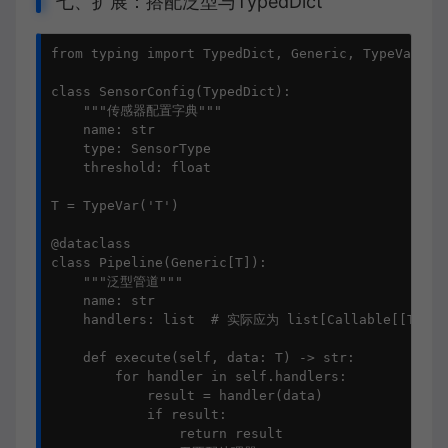
七、扩展：搭配泛型与TypedDict
from typing import TypedDict, Generic, TypeVar

class SensorConfig(TypedDict):

    """传感器配置字典"""

    name: str

    type: SensorType

    threshold: float

T = TypeVar('T')

@dataclass

class Pipeline(Generic[T]):

    """泛型管道"""

    name: str

    handlers: list  # 实际应为 list[Callable[[T], st
    def execute(self, data: T) -> str:

        for handler in self.handlers:

            result = handler(data)

            if result:

                return result
