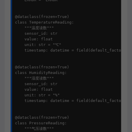
@dataclass(frozen=True)

class TemperatureReading:

    """温度读数"""

    sensor_id: str

    value: float

    unit: str = "℃"

    timestamp: datetime = field(default_factory=da
@dataclass(frozen=True)

class HumidityReading:

    """湿度读数"""

    sensor_id: str

    value: float

    unit: str = "%"

    timestamp: datetime = field(default_factory=da
@dataclass(frozen=True)

class PressureReading:

    """气压读数"""
