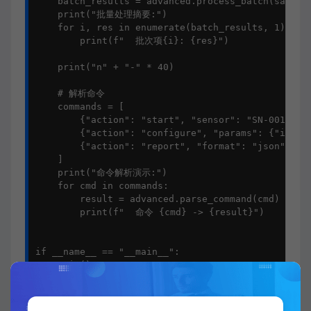
    batch_results = advanced.process_batch(sample_
    print("批量处理摘要:")

    for i, res in enumerate(batch_results, 1):

        print(f"  批次项{i}: {res}")

    print("n" + "-" * 40)

    # 解析命令

    commands = [

        {"action": "start", "sensor": "SN-001"},

        {"action": "configure", "params": {"interv
        {"action": "report", "format": "json", "co
    ]

    print("命令解析演示:")

    for cmd in commands:

        result = advanced.parse_command(cmd)

        print(f"  命令 {cmd} -> {result}")

if __name__ == "__main__":

    main()
