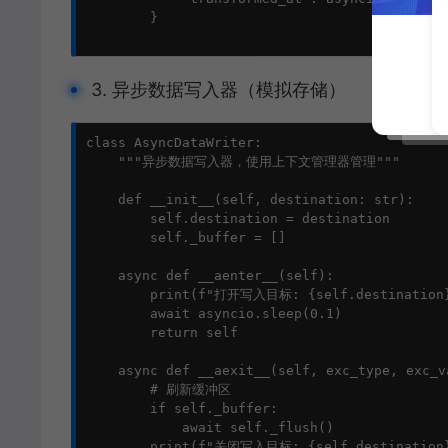
        }

3. 异步数据写入器（模拟存储）
class AsyncDataWriter:

    """异步数据写入器，使用上下文管理器管理"""

    def __init__(self, destination: str):

        self.destination = destination

        self._buffer = []

    async def __aenter__(self):

        print(f"打开写入目标: {self.destination}
        await asyncio.sleep(0.1)

        return self

    async def __aexit__(self, exc_type, exc_va
        # 刷新缓冲区

        if self._buffer:

            await self._flush()

        print(f"关闭写入目标: {self.destination}