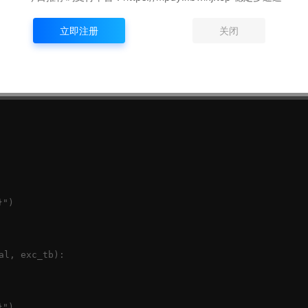
立即注册
关闭
")

l, exc_tb):

")
