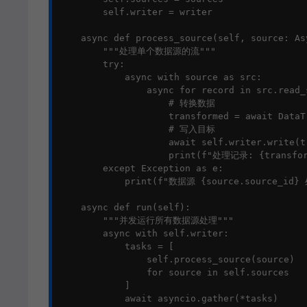
        self.writer = writer

    async def process_source(self, source: Asy
        """处理单个数据源的流"""

        try:

            async with source as src:

                async for record in src.read_s
                    # 转换数据

                    transformed = await DataT
                    # 写入目标

                    await self.writer.write(tr
                    print(f"处理记录: {transform
        except Exception as e:

            print(f"数据源 {source.source_id}
    async def run(self):

        """并发运行所有数据源处理"""

        async with self.writer:

            tasks = [

                self.process_source(source)

                for source in self.sources

            ]

            await asyncio.gather(*tasks)
