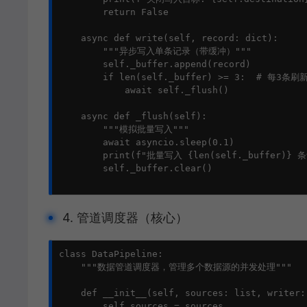
        return False

    async def write(self, record: dict):

        """异步写入单条记录（带缓冲）"""

        self._buffer.append(record)

        if len(self._buffer) >= 3:  # 每3条刷
            await self._flush()

    async def _flush(self):

        """模拟批量写入"""

        await asyncio.sleep(0.1)

        print(f"批量写入 {len(self._buffer)} 条
        self._buffer.clear()

4. 管道调度器（核心）
class DataPipeline:

    """数据管道调度器，管理多个数据源的并发处理"""

    def __init__(self, sources: list, writer:
        self.sources = sources
