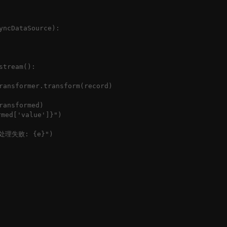
ncDataSource):

tream():

ransformer.transform(record)

ansformed)

ed['value']}")

 处理失败: {e}")
