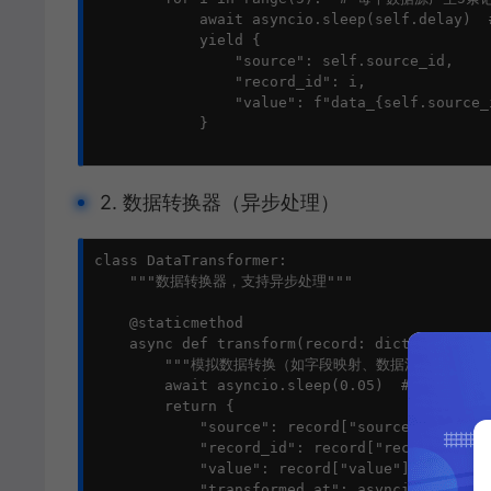
            await asyncio.sleep(self.delay) 
            yield {

                "source": self.source_id,

                "record_id": i,

                "value": f"data_{self.source_i
            }

2. 数据转换器（异步处理）
class DataTransformer:

    """数据转换器，支持异步处理"""

    @staticmethod

    async def transform(record: dict) -> dict:
        """模拟数据转换（如字段映射、数据清洗）"""

        await asyncio.sleep(0.05)  # 模拟计算延
        return {

            "source": record["source"],

            "record_id": record["record_id"],

            "value": record["value"].upper(),

            "transformed_at": asyncio.get_eve