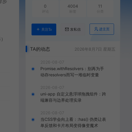
异步
0
4004
11
评论
标签
分类
进主页
关注Ta
发私信
器）
TA的动态
2026年8月7日 星期五
2026-08-07
Promise.withResolvers：别再为手
动存resolvers而写一堆临时变量
2026-08-07
uni-app 自定义悬浮球拖拽组件：跨
端兼容与边界处理实录
2026-08-07
当CSS学会向上看：:has() 伪类让表
单反馈和卡片布局变得像变魔术