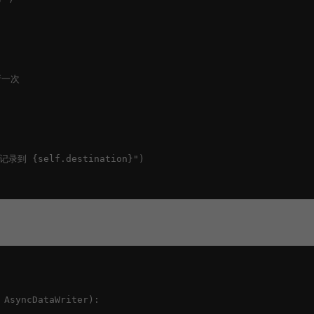
新一次

记录到 {self.destination}")

 AsyncDataWriter):
