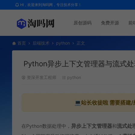
HI，欢迎来到淘吗网，专注技术分享！
原创源码
免费开源
前
首页
后端技术
python
正文
Python异步上下文管理器与流式
资深开发工程师
python
💻站长收徒啦
需要搭建/
在Python数据处理中，
异步
上下文管理器
和
流式处