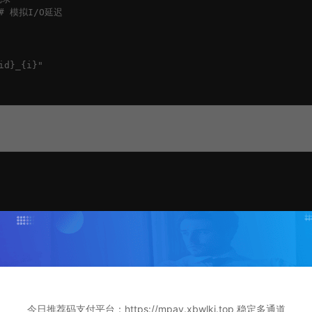
 # 模拟I/O延迟

d}_{i}"



迟

今日推荐码支付平台：https://mpay.xbwlkj.top 稳定多通道
nt_loop().time()
