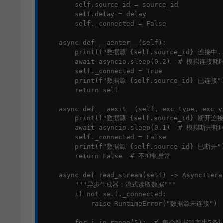
        self.source_id = source_id

        self.delay = delay

        self._connected = False

    async def __aenter__(self):

        print(f"数据源 {self.source_id} 连接中..
        await asyncio.sleep(0.2)  # 模拟连接耗时
        self._connected = True

        print(f"数据源 {self.source_id} 已连接")
        return self

    async def __aexit__(self, exc_type, exc_va
        print(f"数据源 {self.source_id} 断开连接.
        await asyncio.sleep(0.1)  # 模拟断开耗时
        self._connected = False

        print(f"数据源 {self.source_id} 已断开")
        return False  # 不抑制异常

    async def read_stream(self) -> AsyncIterat
        """异步生成器：流式读取数据"""

        if not self._connected:

            raise RuntimeError("数据源未连接")

        for i in range(5):  # 每个数据源产生5条记