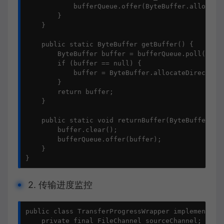
            bufferQueue.offer(ByteBuffer.allocateD
        }

    }

    public static ByteBuffer getBuffer() {

        ByteBuffer buffer = bufferQueue.poll();

        if (buffer == null) {

            buffer = ByteBuffer.allocateDirect(BUF
        }

        return buffer;

    }

    public static void returnBuffer(ByteBuffer buf
        buffer.clear();

        bufferQueue.offer(buffer);

    }

}
2. 传输进度监控
public class TransferProgressWrapper implements Re
    private final FileChannel sourceChannel;
