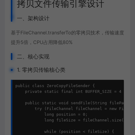
拷贝文件传输引擎设计
一、架构设计
基于FileChannel.transferTo的零拷贝技术，传输速度
提升5倍，CPU占用降低80%
二、核心实现
1. 零拷贝传输核心类
public class ZeroCopyFileSender {

    private static final int BUFFER_SIZE = 4 * 1
    public static void sendFile(String filePath, O
        try (FileChannel fileChannel = new FileInp
            long position = 0;

            long fileSize = fileChannel.size();

            while (position < fileSize) {
