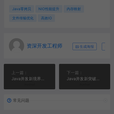
Java零拷贝
NIO性能提升
内存映射
文件传输优化
高效IO
资深开发工程师
生成海报
复
上一篇：
下一篇：
Java并发新境界：构建高性能无锁线程安全队列系统
Java并发新突破：高性能异步任务编排框架实战
常见问题