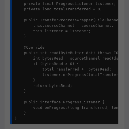
    private final ProgressListener listener;

    private long totalTransferred = 0;

    public TransferProgressWrapper(FileChannel sou
        this.sourceChannel = sourceChannel;

        this.listener = listener;

    }

    @Override

    public int read(ByteBuffer dst) throws IOExcep
        int bytesRead = sourceChannel.read(dst);

        if (bytesRead > 0) {

            totalTransferred += bytesRead;

            listener.onProgress(totalTransferred, 
        }

        return bytesRead;

    }

    public interface ProgressListener {

        void onProgress(long transferred, long tot
    }

}