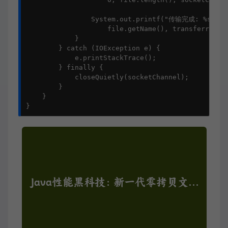
                System.out.printf("传输完成: %s, 大小
                    file.getName(), transferred / 
            }

        } catch (IOException e) {

            e.printStackTrace();

        } finally {

            closeQuietly(socketChannel);

        }

    }

}