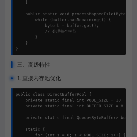
    }

    public static void processMappedFile(ByteBuffe
        while (buffer.hasRemaining()) {

            byte b = buffer.get();

            // 处理每个字节

        }

    }

}
三、高级特性
1. 直接内存池优化
public class DirectBufferPool {

    private static final int POOL_SIZE = 10;

    private static final int BUFFER_SIZE = 8 * 102
    private static final Queue<ByteBuffer> bufferQ
    static {

        for (int i = 0; i < POOL_SIZE; i++) {
