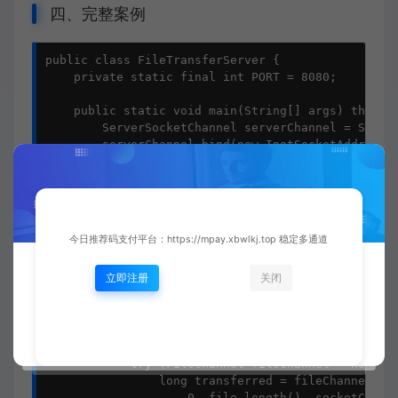
四、完整案例
public class FileTransferServer {

    private static final int PORT = 8080;

    public static void main(String[] args) throws 
        ServerSocketChannel serverChannel = Server
        serverChannel.bind(new InetSocketAddress(P
        while (true) {

            SocketChannel socketChannel = serverCh
            new Thread(() -> handleRequest(socketC
        }

今日推荐码支付平台：https://mpay.xbwlkj.top 稳定多通道
    }

立即注册
关闭
    private static void handleRequest(SocketChanne
        try {

            String filePath = parseFilePath(socket
            File file = new File(filePath);

            try (FileChannel fileChannel = new Fil
                long transferred = fileChannel.tra
                    0, file.length(), socketChanne