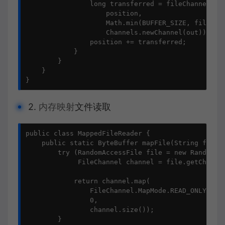
                long transferred = fileChannel.tra
                    position, 

                    Math.min(BUFFER_SIZE, fileSize
                    Channels.newChannel(out));

                position += transferred;

            }

        }

    }

}
2.
内存映射
文件读取
public class MappedFileReader {

    public static ByteBuffer mapFile(String filePa
        try (RandomAccessFile file = new RandomAcc
             FileChannel channel = file.getChannel
            return channel.map(

                FileChannel.MapMode.READ_ONLY,

                0,

                channel.size());

        }
