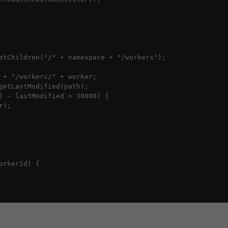
etChildren("/" + namespace + "/workers");

 + "/workers/" + worker;

getLastModified(path);

) - lastModified > 30000) {

);

rkerId) {
