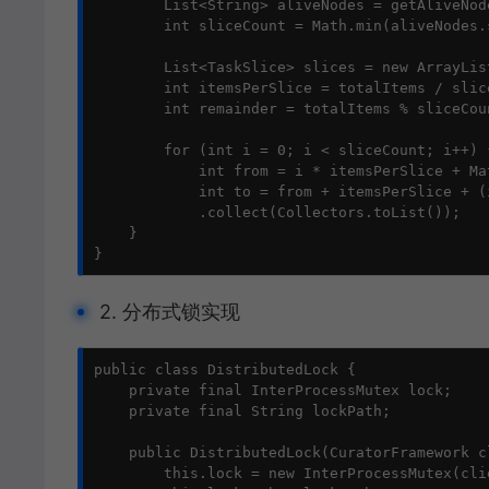
        List<String> aliveNodes = getAliveNode
        int sliceCount = Math.min(aliveNodes.
        List<TaskSlice> slices = new ArrayList
        int itemsPerSlice = totalItems / slice
        int remainder = totalItems % sliceCoun
        for (int i = 0; i < sliceCount; i++) {
            int from = i * itemsPerSlice + Ma
            int to = from + itemsPerSlice + (
            .collect(Collectors.toList());

    }

}
2. 分布式锁实现
public class DistributedLock {

    private final InterProcessMutex lock;

    private final String lockPath;

    public DistributedLock(CuratorFramework c
        this.lock = new InterProcessMutex(clie