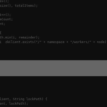
s();

size(), totalItems);

<>();

Count;

t;



th.min(i, remainder);

i  zkClient.exists("/" + namespace + "/workers/" + node))
lient, String lockPath) {

nt, lockPath);
