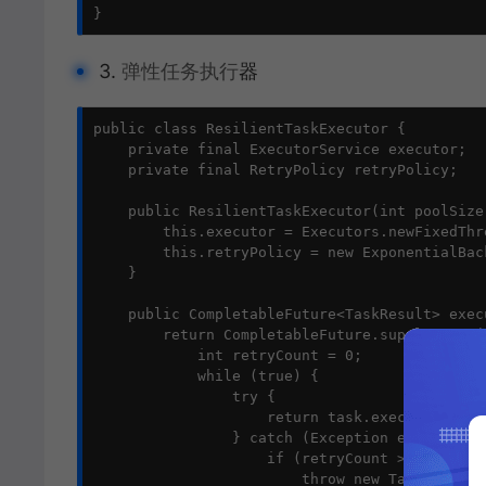
}
3.
弹性任务执行
器
public class ResilientTaskExecutor {

    private final ExecutorService executor;

    private final RetryPolicy retryPolicy;

    public ResilientTaskExecutor(int poolSize)
        this.executor = Executors.newFixedThr
        this.retryPolicy = new ExponentialBac
    }

    public CompletableFuture<TaskResult> exec
        return CompletableFuture.supplyAsync((
            int retryCount = 0;

            while (true) {

                try {

                    return task.execute();

                } catch (Exception e) {

                    if (retryCount >= retryPo
                        throw new TaskExe