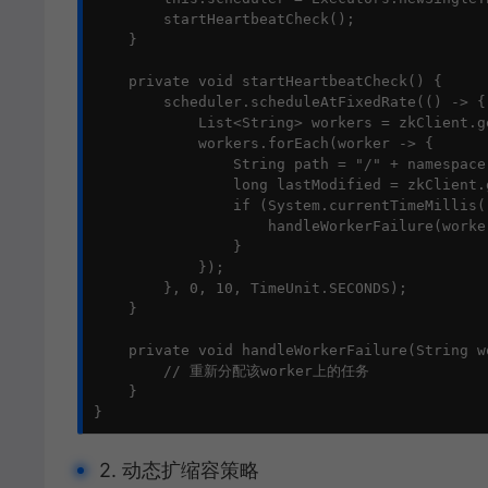
        startHeartbeatCheck();

    }

    private void startHeartbeatCheck() {

        scheduler.scheduleAtFixedRate(() -> {

            List<String> workers = zkClient.g
            workers.forEach(worker -> {

                String path = "/" + namespace
                long lastModified = zkClient.
                if (System.currentTimeMillis(
                    handleWorkerFailure(worker
                }

            });

        }, 0, 10, TimeUnit.SECONDS);

    }

    private void handleWorkerFailure(String wo
        // 重新分配该worker上的任务

    }

}
2. 动态扩缩容策略