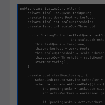
public class ScalingController {

    private final TaskQueue taskQueue;

    private final WorkerPool workerPool;

    private final int scaleUpThreshold;

    private final int scaleDownThreshold;

    public ScalingController(TaskQueue taskQu
                           int scaleUpThresho
        this.taskQueue = taskQueue;

        this.workerPool = workerPool;

        this.scaleUpThreshold = scaleUpThresho
        this.scaleDownThreshold = scaleDownThr
        startMonitoring();

    }

    private void startMonitoring() {

        ScheduledExecutorService scheduler = 
        scheduler.scheduleAtFixedRate(() -> {

            int pendingTasks = taskQueue.size(
            int activeWorkers = workerPool.get
            if (pendingTasks > activeWorkers 