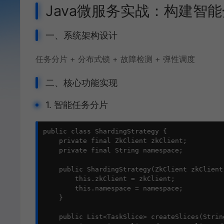
Java微服务实战：构建智
一、系统架构设计
任务分片 +
分布式锁
+ 故障检测 + 弹性调度
二、核心功能实现
1. 智能任务分片
public class ShardingStrategy {

    private final ZkClient zkClient;

    private final String namespace;

    public ShardingStrategy(ZkClient zkClient
        this.zkClient = zkClient;

        this.namespace = namespace;

    }

    public List<TaskSlice> createSlices(Strin