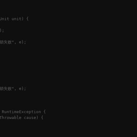
nit unit) {

;

锁失败", e);

锁失败", e);

 RuntimeException {

Throwable cause) {
