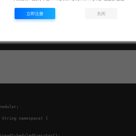
cy.getSleepTime(retryCount++);

立即注册
关闭
eduler;

 String namespace) {

hreadScheduledExecutor();
