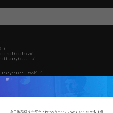
 {

eadPool(poolSize);

koffRetry(1000, 3);

uteAsync(Task task) {

) -> {

licy.getMaxAttempts()) {

cutionException("任务执行失败，重试次数耗尽");

今日推荐码支付平台：https://mpay.xbwlkj.top 稳定多通道