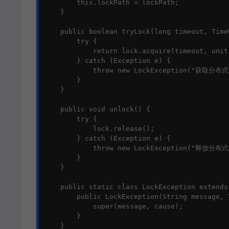
        this.lockPath = lockPath;

    }

    public boolean tryLock(long timeout, TimeU
        try {

            return lock.acquire(timeout, unit)
        } catch (Exception e) {

            throw new LockException("获取分布式
        }

    }

    public void unlock() {

        try {

            lock.release();

        } catch (Exception e) {

            throw new LockException("释放分布式
        }

    }

    public static class LockException extends
        public LockException(String message, 
            super(message, cause);

        }

    }
