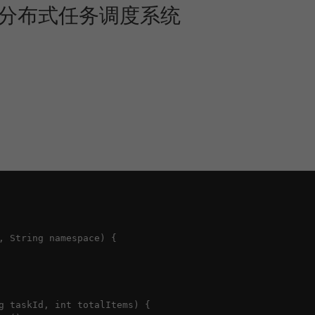
能分布式任务调度系统
, String namespace) {

g taskId, int totalItems) {
