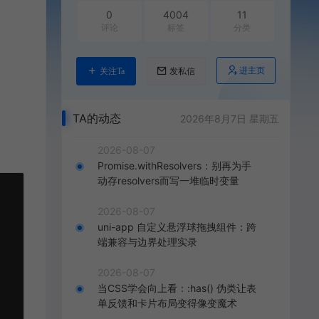
0
4004
11
评论
标签
分类
进主页
关注Ta
发私信
TA的动态
2026年8月7日 星期五
2026-08-07
Promise.withResolvers：别再为手
动存resolvers而写一堆临时变量
2026-08-07
uni-app 自定义悬浮球拖拽组件：跨
端兼容与边界处理实录
2026-08-07
当CSS学会向上看：:has() 伪类让表
单反馈和卡片布局变得像变魔术