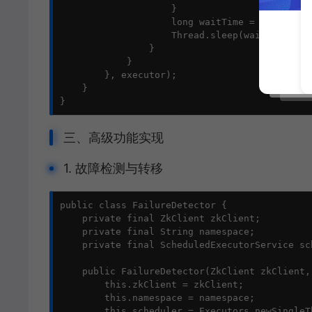
                    }

                    long waitTime = retryPoli
                    Thread.sleep(waitTime);

                }

            }

        }, executor);

    }

}
三、高级功能实现
1. 故障检测与转移
public class FailureDetector {

    private final ZkClient zkClient;

    private final String namespace;

    private final ScheduledExecutorService sch
    public FailureDetector(ZkClient zkClient,
        this.zkClient = zkClient;

        this.namespace = namespace;

        this.scheduler = Executors.newSingleT