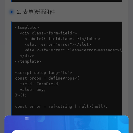
2. 表单验证组件
<template>

  <div class="form-field">

    <label>{{ field.label }}</label>

    <slot :error="error"></slot>

    <div v-if="error" class="error-message">{{ err
  </div>

</template>

<script setup lang="ts">

const props = defineProps<{

  field: FormField;

  value: any;

}>();

const error = ref<string | null>(null);

watch(() => props.value, (newVal) => {

  error.value = validateField(newVal, props.field,
}, { immediate: true });
