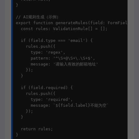
}

// AI规则生成（示例）

export function generateRules(field: FormField): V
  const rules: ValidationRule[] = [];

  if (field.type === 'email') {

    rules.push({

      type: 'regex',

      pattern: '^\S+@\S+\.\S+$',

      message: '请输入有效的邮箱地址'

    });

  }

  if (field.required) {

    rules.push({

      type: 'required',

      message: `${field.label}不能为空`

    });

  }

  return rules;

}