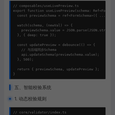
// composables/useLivePreview.ts

export function useLivePreview(schema: Ref<FormSch
  const previewSchema = ref<FormSchema>({ ...schem
  watch(schema, (newVal) => {

    previewSchema.value = JSON.parse(JSON.stringif
  }, { deep: true });

  const updatePreview = debounce(() => {

    // 与后端同步Schema

    api.updateSchema(previewSchema.value);

  }, 500);

  return { previewSchema, updatePreview };

}
五、智能校验系统
1. 动态校验规则
// core/validator/index.ts
