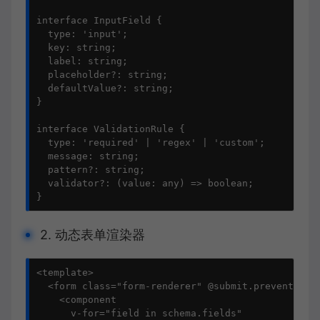
interface InputField {

  type: 'input';

  key: string;

  label: string;

  placeholder?: string;

  defaultValue?: string;

}

interface ValidationRule {

  type: 'required' | 'regex' | 'custom';

  message: string;

  pattern?: string;

  validator?: (value: any) => boolean;

}
2. 动态表单渲染器
<template>

  <form class="form-renderer" @submit.prevent="han
    <component

      v-for="field in schema.fields"
