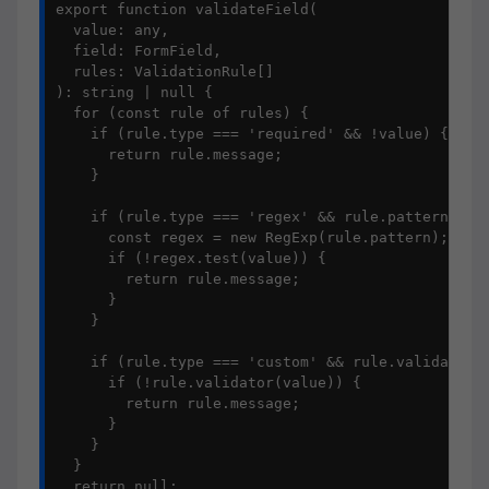
export function validateField(

  value: any,

  field: FormField,

  rules: ValidationRule[]

): string | null {

  for (const rule of rules) {

    if (rule.type === 'required' && !value) {

      return rule.message;

    }

    if (rule.type === 'regex' && rule.pattern) {

      const regex = new RegExp(rule.pattern);

      if (!regex.test(value)) {

        return rule.message;

      }

    }

    if (rule.type === 'custom' && rule.validator) 
      if (!rule.validator(value)) {

        return rule.message;

      }

    }

  }

  return null;
