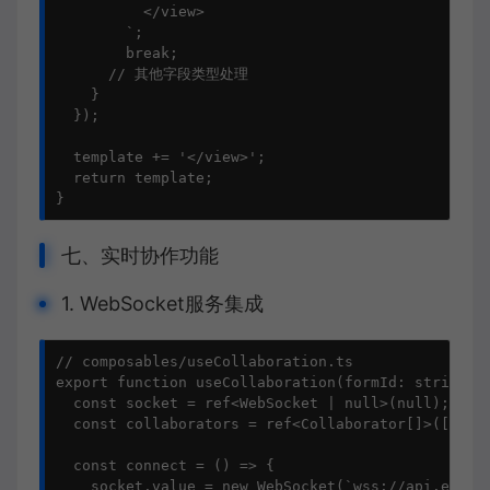
          </view>

        `;

        break;

      // 其他字段类型处理

    }

  });

  template += '</view>';

  return template;

}
七、实时协作功能
1. WebSocket服务集成
// composables/useCollaboration.ts

export function useCollaboration(formId: string) {
  const socket = ref<WebSocket | null>(null);

  const collaborators = ref<Collaborator[]>([]);

  const connect = () => {

    socket.value = new WebSocket(`wss://api.exampl