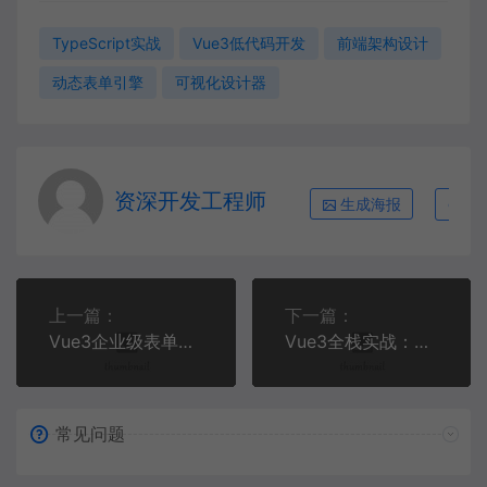
TypeScript实战
Vue3低代码开发
前端架构设计
动态表单引擎
可视化设计器
资深开发工程师
生成海报
复
上一篇：
下一篇：
Vue3企业级表单解决方案：动态表单生成器开发实战 | 前端进阶教程
Vue3全栈实战：构建智能医疗问诊平台 | 微前端架构与性能优化
常见问题