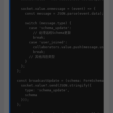
    socket.value.onmessage = (event) => {

      const message = JSON.parse(event.data);

      switch (message.type) {

        case 'schema_update':

          // 处理远程Schema更新

          break;

        case 'user_joined':

          collaborators.value.push(message.user);

          break;

        // 其他消息类型

      }

    };

  };

  const broadcastUpdate = (schema: FormSchema) => 
    socket.value?.send(JSON.stringify({

      type: 'schema_update',

      schema

    }));

  };
