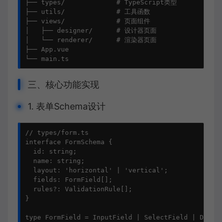
├── types/             # TypeScript类型

├── utils/             # 工具函数

├── views/             # 页面组件

│   ├── designer/      # 设计器页面

│   └── renderer/      # 渲染器页面

├── App.vue

└── main.ts
三、核心功能实现
1. 表单Schema设计
// types/form.ts

interface FormSchema {

  id: string;

  name: string;

  layout: 'horizontal' | 'vertical';

  fields: FormField[];

  rules?: ValidationRule[];

}

type FormField = InputField | SelectField | DateFi