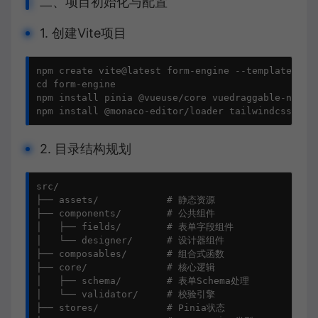
二、项目初始化与配置
1. 创建Vite项目
npm create vite@latest form-engine --template vue-
cd form-engine

npm install pinia @vueuse/core vuedraggable-next 

npm install @monaco-editor/loader tailwindcss pos
2. 目录结构规划
src/

├── assets/            # 静态资源

├── components/        # 公共组件

│   ├── fields/        # 表单字段组件

│   └── designer/      # 设计器组件

├── composables/       # 组合式函数

├── core/              # 核心逻辑

│   ├── schema/        # 表单Schema处理

│   └── validator/     # 校验引擎

├── stores/            # Pinia状态
