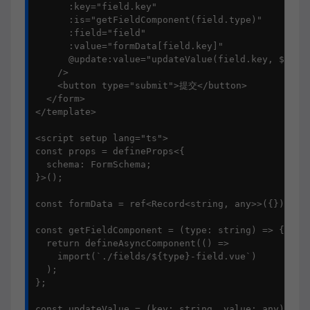
      :key="field.key"

      :is="getFieldComponent(field.type)"

      :field="field"

      :value="formData[field.key]"

      @update:value="updateValue(field.key, $event
    />

    <button type="submit">提交</button>

  </form>

</template>

<script setup lang="ts">

const props = defineProps<{

  schema: FormSchema;

}>();

const formData = ref<Record<string, any>>({});

const getFieldComponent = (type: string) => {

  return defineAsyncComponent(() => 

    import(`./fields/${type}-field.vue`)

  );

};

const updateValue = (key: string, value: any) => {