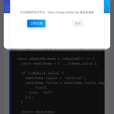
</script>
今日推荐码支付平台：https://mpay.xbwlkj.top 稳定多通道
六、多端渲染适配
立即注册
关闭
1. 响应式布局策略
// utils/responsive.ts

export function useResponsiveForm(schema: Ref<Form
  const isMobile = useMediaQuery('(max-width: 768p
  const adaptedSchema = computed(() => {

    const newSchema = { ...schema.value };

    if (isMobile.value) {

      newSchema.layout = 'vertical';

      newSchema.fields = newSchema.fields.map(fiel
        ...field,

        size: 'full'

      }));

    }

    return newSchema;
