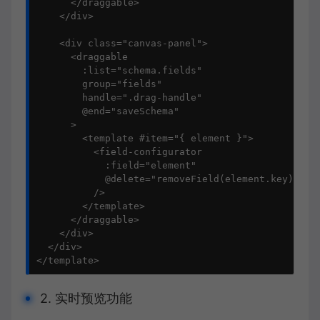
      </draggable>

    </div>

    <div class="canvas-panel">

      <draggable

        :list="schema.fields"

        group="fields"

        handle=".drag-handle"

        @end="saveSchema"

      >

        <template #item="{ element }">

          <field-configurator 

            :field="element" 

            @delete="removeField(element.key)"

          />

        </template>

      </draggable>

    </div>

  </div>

</template>
2. 实时预览功能