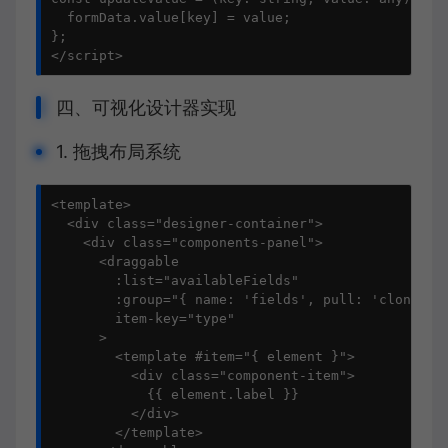
  formData.value[key] = value;

};

</script>
四、可视化设计器实现
1. 拖拽布局系统
<template>

  <div class="designer-container">

    <div class="components-panel">

      <draggable 

        :list="availableFields"

        :group="{ name: 'fields', pull: 'clone', p
        item-key="type"

      >

        <template #item="{ element }">

          <div class="component-item">

            {{ element.label }}

          </div>

        </template>
