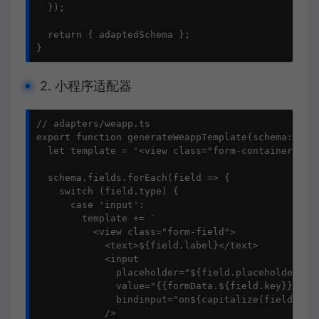
  });

  return { adaptedSchema };

}
2. 小程序适配器
// adapters/weapp.ts

export function generateWeappTemplate(schema: Form
  let template = '<view class="form-container">';

  schema.fields.forEach(field => {

    switch (field.type) {

      case 'input':

        template += `

          <view class="form-field">

            <text>${field.label}</text>

            <input 

              placeholder="${field.placeholder || 
              value="{{formData.${field.key}}}"

              bindinput="on${capitalize(field.key)
            />
