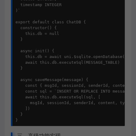
  timestamp INTEGER

)`

export default class ChatDB {

  constructor() {

    this.db = null

  }

  async init() {

    this.db = await uni.$sqlite.openDatabase('chat
    await this.db.executeSql(MESSAGE_TABLE)

  }

  async saveMessage(message) {

    const { msgId, sessionId, senderId, content, t
    const sql = `INSERT OR REPLACE INTO messages V
    await this.db.executeSql(sql, [

      msgId, sessionId, senderId, content, type, s
    ])

  }

}
三、高级功能实现