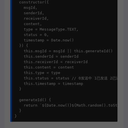
  constructor({

    msgId,

    senderId,

    receiverId,

    content,

    type = MessageType.TEXT,

    status = 0,

    timestamp = Date.now()

  }) {

    this.msgId = msgId || this.generateId()

    this.senderId = senderId

    this.receiverId = receiverId

    this.content = content

    this.type = type

    this.status = status // 0发送中 1已发送 2已送达 3
    this.timestamp = timestamp

  }

  generateId() {

    return `${Date.now()}${Math.random().toString(
  }

}