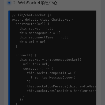
2. WebSocket消息中心
// lib/chat-socket.js

export default class ChatSocket {

  constructor(url) {

    this.socket = null

    this.messageQueue = []

    this.reconnectTimer = null

    this.url = url

  }

  connect() {

    this.socket = uni.connectSocket({

      url: this.url,

      success: () => {

        this.socket.onOpen(() => {

          this.flushMessageQueue()

        })

        this.socket.onMessage(this.handleMessage)

        this.socket.onClose(this.handleDisconnect)
      }

    })

  }
