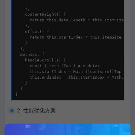
      )

    },

    contentHeight() {

      return this.data.length * this.itemSize

    },

    offset() {

      return this.startIndex * this.itemSize

    }

  },

  methods: {

    handleScroll(e) {

      const { scrollTop } = e.detail

      this.startIndex = Math.floor(scrollTop / thi
      this.endIndex = this.startIndex + Math.ceil(
    }

  }

}
2. 性能优化方案
消息分页
：懒加载历史消息