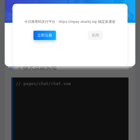
图片懒加载
：可视区域才加载
WebWorker
：消息处理移出主线程
今日推荐码支付平台：https://mpay.xbwlkj.top 稳定多通道
状态合并
立即注册
：批量更新已读状态
关闭
四、实战案例演示
1. 聊天页面实现
// pages/chat/chat.vue
