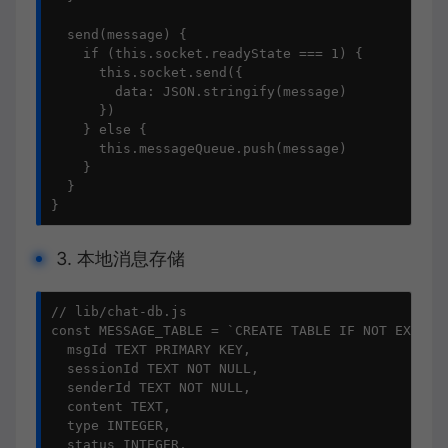
  send(message) {

    if (this.socket.readyState === 1) {

      this.socket.send({

        data: JSON.stringify(message)

      })

    } else {

      this.messageQueue.push(message)

    }

  }

}
3. 本地消息存储
// lib/chat-db.js

const MESSAGE_TABLE = `CREATE TABLE IF NOT EXISTS 
  msgId TEXT PRIMARY KEY,

  sessionId TEXT NOT NULL,

  senderId TEXT NOT NULL,

  content TEXT,

  type INTEGER,

  status INTEGER,
