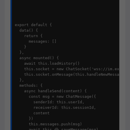
export default {

  data() {

    return {

      messages: []

    }

  },

  async mounted() {

    await this.loadHistory()

    this.socket = new ChatSocket('wss://im.example
    this.socket.onMessage(this.handleNewMessage)

  },

  methods: {

    async handleSend(content) {

      const msg = new ChatMessage({

        senderId: this.userId,

        receiverId: this.sessionId,

        content

      })

      this.messages.push(msg)

      await this.db.saveMessage(msg)
