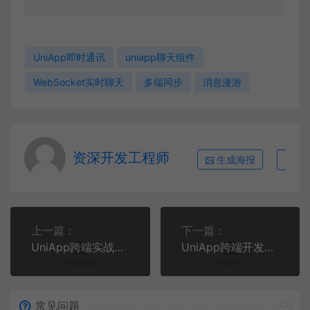
UniApp即时通讯
uniapp聊天组件
WebSocket实时聊天
多端同步
消息漫游
资深开发工程师
生成海报
复
上一篇：
下一篇：
UniApp跨端实战：构建高性能直播弹幕互动系统
UniApp跨端开发：构建智能健康数据可视化仪表盘
常见问题