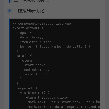
1. 虚拟列表优化
// components/virtual-list.vue

export default {

  props: {

    data: Array,

    itemSize: Number,

    buffer: { type: Number, default: 5 }

  },

  data() {

    return {

      startIndex: 0,

      endIndex: 20,

      scrollTop: 0

    }

  },

  computed: {

    visibleData() {

      return this.data.slice(

        Math.max(0, this.startIndex - this.buffer)
        Math.min(this.data.length, this.endIndex +