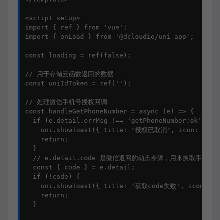
<script setup>

import { ref } from 'vue';

import { onLoad } from '@dcloudio/uni-app';

const loading = ref(false);

// 用于存储云函数返回的数据

const uniIdToken = ref('');

// 处理微信手机号授权回调

const handleGetPhoneNumber = async (e) => {

  if (e.detail.errMsg !== 'getPhoneNumber:ok') {

    uni.showToast({ title: '授权已取消', icon: 'none
    return;

  }

  // e.detail.code 是微信返回的动态令牌，用来换取手机号

  const { code } = e.detail;

  if (!code) {

    uni.showToast({ title: '获取code失败', icon: 'no
    return;

  }
