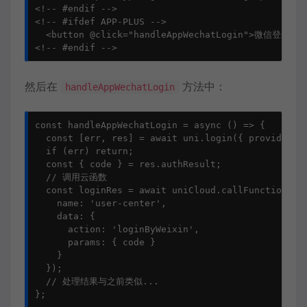
<!-- #endif -->

<!-- #ifdef APP-PLUS -->

  <button @click="handleAppWechatLogin">微信登录</bu
<!-- #endif -->
然后在
方法中：
handleAppWechatLogin
const handleAppWechatLogin = async () => {

  const [err, res] = await uni.login({ provider: '
  if (err) return;

  const { code } = res.authResult;

  // 调用云函数

  const loginRes = await uniCloud.callFunction({

    name: 'user-center',

    data: {

      action: 'loginByWeixin',

      params: { code }

    }

  });

  // 处理结果与之前类似...

};