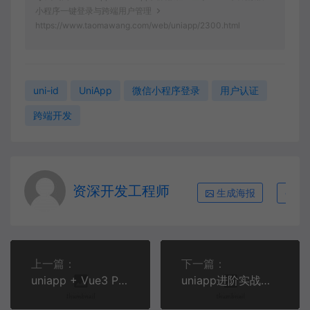
小程序一键登录与跨端用户管理
https://www.taomawang.com/web/uniapp/2300.html
uni-id
UniApp
微信小程序登录
用户认证
跨端开发
资深开发工程师
生成海报
复
上一篇：
下一篇：
uniapp + Vue3 Pinia 状态管理实战：跨端持久化与购物车完整案例
uniapp进阶实战：手把手构建高复用路由拦截器与多端权限分发方案