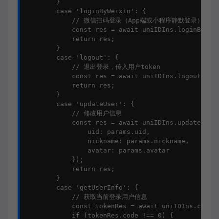
        }

        case 'loginByWeixin': {

            // 微信扫码登录（App端或小程序静默登录）

            const res = await uniIDIns.loginByWeix
            return res;

        }

        case 'logout': {

            // 退出登录，传入用户token

            const res = await uniIDIns.logout(para
            return res;

        }

        case 'updateUser': {

            // 修改用户信息

            const res = await uniIDIns.updateUser(
                uid: params.uid,

                nickname: params.nickname,

                avatar: params.avatar

            });

            return res;

        }

        case 'getUserInfo': {

            // 获取当前登录用户信息

            const tokenRes = await uniIDIns.checkT
            if (tokenRes.code !== 0) {
