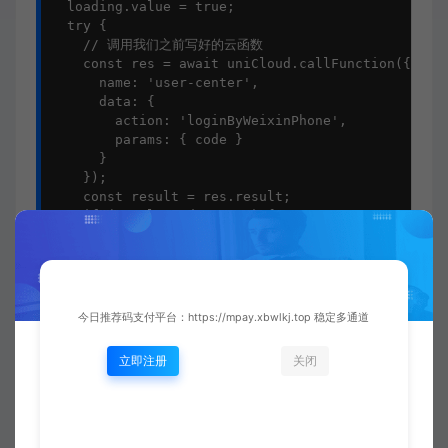
  loading.value = true;

  try {

    // 调用我们之前写好的云函数

    const res = await uniCloud.callFunction({

      name: 'user-center',

      data: {

        action: 'loginByWeixinPhone',

        params: { code }

      }

    });

    const result = res.result;

    if (result.code === 0) {

      // 登录成功，保存token和用户信息

      uniIdToken.value = result.token;

      uni.setStorageSync('uni_id_token', result.to
      uni.setStorageSync('user_info', result.userI
      uni.showToast({ title: '登录成功' });

今日推荐码支付平台：https://mpay.xbwlkj.top 稳定多通道
      // 跳转到首页或之前的页面

      setTimeout(() => {

立即注册
关闭
        uni.switchTab({ url: '/pages/index/index' 
      }, 800);

    } else {

      uni.showToast({ title: result.message || '
    }
