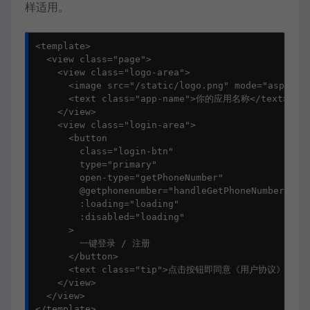
样适用。
<template>

  <view class="page">

    <view class="logo-area">

      <image src="/static/logo.png" mode="aspectFi
      <text class="app-name">你的应用名称</text>

    </view>

    <view class="login-area">

      <button

        class="login-btn"

        type="primary"

        open-type="getPhoneNumber"

        @getphonenumber="handleGetPhoneNumber"

        :loading="loading"

        :disabled="loading"

      >

        一键登录 / 注册

      </button>

      <text class="tip">点击按钮即同意《用户协议》和《隐
    </view>

  </view>

</template>
