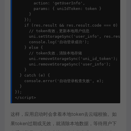
        action: 'getUserInfo',

        params: { uniIdToken: token }

      }

    });

    if (res.result && res.result.code === 0) {

      // token有效，更新本地用户信息

      uni.setStorageSync('user_info', res.result.u
      console.log('自动登录成功');

    } else {

      // token失效，清除本地存储

      uni.removeStorageSync('uni_id_token');

      uni.removeStorageSync('user_info');

    }

  } catch (e) {

    console.error('自动登录检查失败', e);

  }

});

</script>
这样，应用启动时会拿着本地token去云端校验。如
果token过期或无效，就清除本地数据，等待用户下