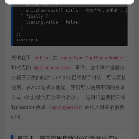
  } catch (err) {

    uni.showToast({ title: '网络异常，请重试', icon: '
  } finally {

    loading.value = false;

  }

};

</script>
关键在于
的
button
open-type="getPhoneNumber"
和对应的
事件。这个事件是微信
@getphonenumber
小程序原生的能力，uniapp已经做了封装，可以直接
使用。在App端或其他端，我们可以使用不同的登录
方式（比如微信开放平台登录），这时只需要把云函
数的action换成
并传入对应的参数
loginByWeixin
即可。
第四步：完善应用启动时的自动登录逻辑