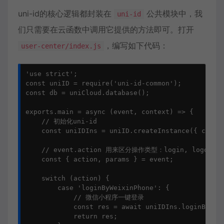
uni-id的核心逻辑都封装在
公共模块中，我
uni-id
们只需要在云函数中调用它提供的方法即可。打开
，编写如下代码：
user-center/index.js
'use strict';

const uniID = require('uni-id-common');

const db = uniCloud.database();

exports.main = async (event, context) => {

    // 初始化uni-id

    const uniIDIns = uniID.createInstance({ contex
    // event.action 用来区分操作类型：login, logout, u
    const { action, params } = event;

    switch (action) {

        case 'loginByWeixinPhone': {

            // 微信小程序一键登录

            const res = await uniIDIns.loginByWeix
            return res;
