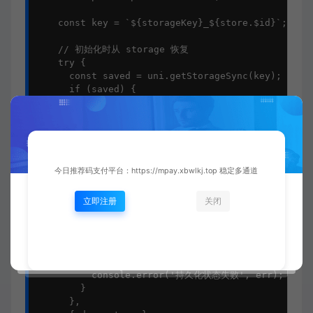
    const key = `${storageKey}_${store.$id}`;

    // 初始化时从 storage 恢复

    try {

      const saved = uni.getStorageSync(key);

      if (saved) {

        store.$patch(JSON.parse(saved));

      }

    } catch (err) {

      console.error('恢复状态失败', err);

    }

今日推荐码支付平台：https://mpay.xbwlkj.top 稳定多通道
    // 每次状态变化后存入 storage

    watch(

立即注册
关闭
      () => store.$state,

      (state) => {

        try {

          uni.setStorageSync(key, JSON.stringify(s
        } catch (err) {

          console.error('持久化状态失败', err);

        }

      },
