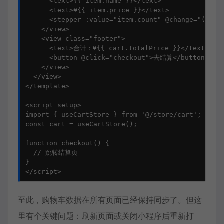
      <text>{{ item.name }}</text>

      <text>¥{{ item.price }}</text>

      <stepper :value="item.count" @change="(val) 
    </view>

    <view class="footer">

      <text>合计：¥{{ cart.totalPrice }}</text>

      <button @click="checkout">去结算</button>

    </view>

  </view>

</template>

<script setup>

import { useCartStore } from '@/store/cart';

const cart = useCartStore();

function checkout() {

  // 跳转结算页

}

</script>
至此，购物车数据在所有页面已经保持同步了。但这
里有个关键问题：刷新页面或关闭小程序后重新打