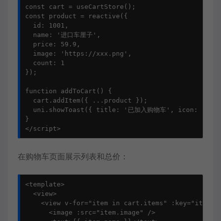
const cart = useCartStore();

const product = reactive({

  id: 1001,

  name: '进口车厘子',

  price: 59.9,

  image: 'https://xxx.png',

  count: 1

});

function addToCart() {

  cart.addItem({ ...product });

  uni.showToast({ title: '已加入购物车', icon: 'succe
}

</script>
在购物车页面展示列表和总价：
<template>

  <view>

    <view v-for="item in cart.items" :key="item.id
      <image :src="item.image" />
