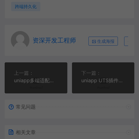
跨端持久化
资深开发工程师
生成海报
复
上一篇：
下一篇：
uniapp多端适配精要：条件编译与动态主题切换实战
uniapp UTS插件开发实录：把手机震动与加速度计打包成跨端API
常见问题
相关文章