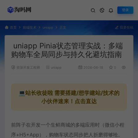
登录
首页
前端技术
uniapp
正文
我要投稿
uniapp Pinia状态管理实战：多端
购物车全局同步与持久化避坑指南
资深开发工程师
uniapp
2026-06-18
0
895
💻站长收徒啦
需要搭建/想学建站/技术的
小伙伴速来！点击直达
前阵子在开发一个生鲜商城的多端应用时（微信小程
序+H5+App），
购物车
状态同步把人折磨得够呛。