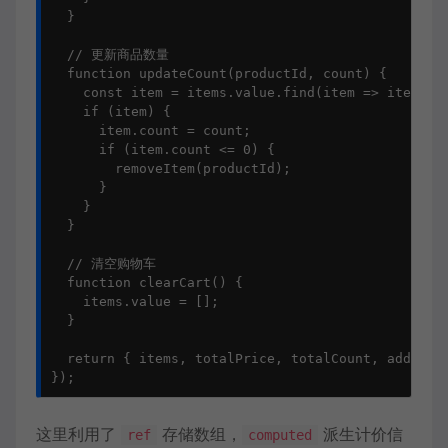
  }

  // 更新商品数量

  function updateCount(productId, count) {

    const item = items.value.find(item => item.id 
    if (item) {

      item.count = count;

      if (item.count <= 0) {

        removeItem(productId);

      }

    }

  }

  // 清空购物车

  function clearCart() {

    items.value = [];

  }

  return { items, totalPrice, totalCount, addItem,
});
这里利用了
存储数组，
派生计价信
ref
computed