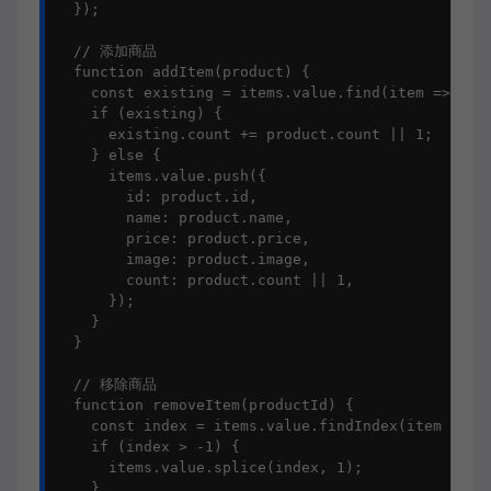
  });

  // 添加商品

  function addItem(product) {

    const existing = items.value.find(item => item
    if (existing) {

      existing.count += product.count || 1;

    } else {

      items.value.push({

        id: product.id,

        name: product.name,

        price: product.price,

        image: product.image,

        count: product.count || 1,

      });

    }

  }

  // 移除商品

  function removeItem(productId) {

    const index = items.value.findIndex(item => it
    if (index > -1) {

      items.value.splice(index, 1);

    }
