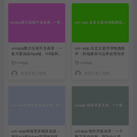
uniapp图片压缩不丢画质：一
uni-app 自定义悬浮球拖拽组
套方案搞掂App端、H5端和小
件：跨端兼容与边界处理实录
程序端
uniapp
uniapp
资深开发工程师
资深开发工程师
uni-app跨端登录模块实战：
uniapp 组件开发实录：一个
用Pinia把token管理做到优雅
数字滚动动画，我为什么坚决