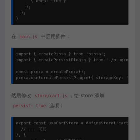
      { deep: true }

    );

  };

}
在
中启用插件：
main.js
import { createPinia } from 'pinia';

import { createPersistPlugin } from './plugins/pin
const pinia = createPinia();

pinia.use(createPersistPlugin({ storageKey: 'my_a
然后修改
，给 store 添加
store/cart.js
选项：
persist: true
export const useCartStore = defineStore('cart', ()
  // ... 同前

}, {
