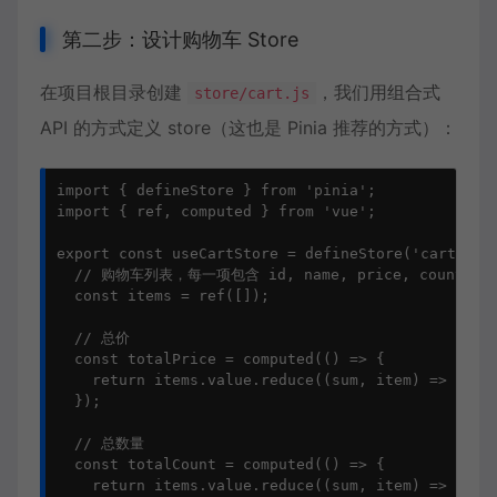
第二步：设计购物车 Store
在项目根目录创建
，我们用组合式
store/cart.js
API 的方式定义 store（这也是 Pinia 推荐的方式）：
import { defineStore } from 'pinia';

import { ref, computed } from 'vue';

export const useCartStore = defineStore('cart', ()
  // 购物车列表，每一项包含 id, name, price, count, ima
  const items = ref([]);

  // 总价

  const totalPrice = computed(() => {

    return items.value.reduce((sum, item) => sum +
  });

  // 总数量

  const totalCount = computed(() => {

    return items.value.reduce((sum, item) => sum +