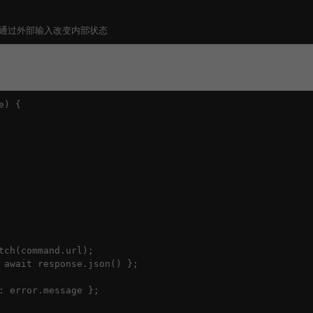
/ 1 - 通过外部输入改变内部状态
) {

tch(command.url);

 await response.json() };

: error.message };
