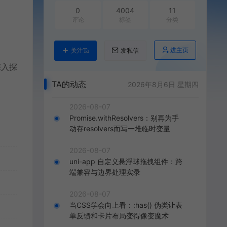
0
4004
11
评论
标签
分类
进主页
关注Ta
发私信
深入探
TA的动态
2026年8月6日 星期四
2026-08-07
Promise.withResolvers：别再为手
动存resolvers而写一堆临时变量
2026-08-07
uni-app 自定义悬浮球拖拽组件：跨
端兼容与边界处理实录
2026-08-07
当CSS学会向上看：:has() 伪类让表
单反馈和卡片布局变得像变魔术