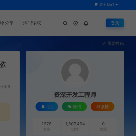
关于我们
物分享
淘吗论坛
登录
我要投稿
度教
658
资深开发工程师
QQ
微信
微博
1676
1,507,464
0
文章
浏览
收藏