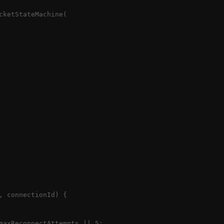
cketStateMachine(

, connectionId) {

maxReconnectAttempts || 5;
