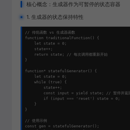
核心概念：生成器作为可暂停的状态容器
1. 生成器的状态保持特性
// 传统函数 vs 生成器函数

function traditionalFunction() {

    let state = 0;

    state++;

    return state; // 每次调用都重新开始

}

function* statefulGenerator() {

    let state = 0;

    while (true) {

        state++;

        const input = yield state; // 暂
        if (input === 'reset') state = 0;

    }

}

// 使用示例

const gen = statefulGenerator();
