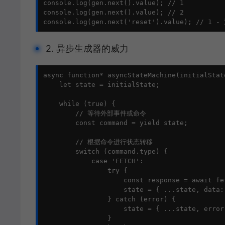
console.log(gen.next().value); // 1

console.log(gen.next().value); // 2

console.log(gen.next('reset').value); /
2. 异步生成器的威力
async function* asyncStateMachine(initialState
    let state = initialState;

    while (true) {

        // 等待外部事件或命令

        const command = yield state;

        // 根据命令进行状态转移

        switch (command.type) {

            case 'FETCH':

                try {

                    const response = await fe
                    state = { ...state, data:
                } catch (error) {

                    state = { ...state, error
                }
