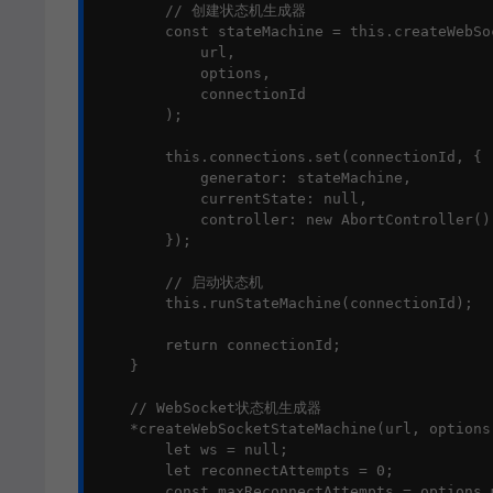
        // 创建状态机生成器

        const stateMachine = this.createWebSo
            url, 

            options,

            connectionId

        );

        this.connections.set(connectionId, {

            generator: stateMachine,

            currentState: null,

            controller: new AbortController()

        });

        // 启动状态机

        this.runStateMachine(connectionId);

        return connectionId;

    }

    // WebSocket状态机生成器

    *createWebSocketStateMachine(url, options
        let ws = null;

        let reconnectAttempts = 0;

        const maxReconnectAttempts = options.