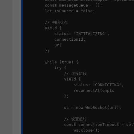
        const messageQueue = [];

        let isPaused = false;

        // 初始状态

        yield { 

            status: 'INITIALIZING', 

            connectionId,

            url 

        };

        while (true) {

            try {

                // 连接阶段

                yield { 

                    status: 'CONNECTING', 

                    reconnectAttempts 

                };

                ws = new WebSocket(url);

                // 设置超时

                const connectionTimeout = setT
                    ws.close();
