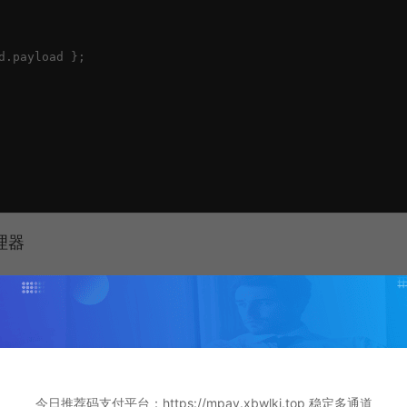
.payload };

理器
：
今日推荐码支付平台：https://mpay.xbwlkj.top 稳定多通道