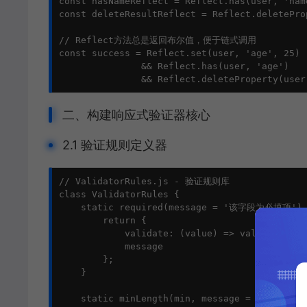
const hasNameReflect = Reflect.has(user, 'name
const deleteResultReflect = Reflect.deletePro
// Reflect方法总是返回布尔值，便于链式调用

const success = Reflect.set(user, 'age', 25) 

               && Reflect.has(user, 'age') 

               && Reflect.deleteProperty(user
二、构建响应式验证器核心
2.1 验证规则定义器
// ValidatorRules.js - 验证规则库

class ValidatorRules {

    static required(message = '该字段为必填项') 
        return {

            validate: (value) => value != nul
            message

        };

    }

    static minLength(min, message = `长度不能