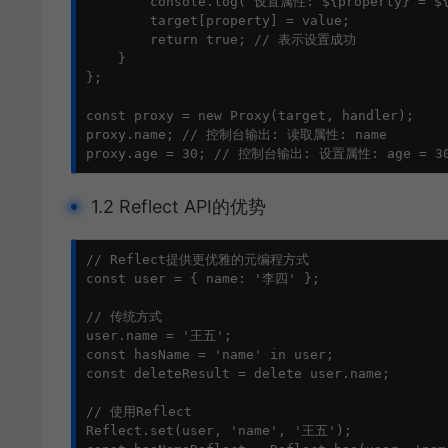
        console.log(`设置属性: ${property} = ${v
        target[property] = value;

        return true; // 表示设置成功

    }

};

const proxy = new Proxy(target, handler);

proxy.name; // 控制台输出: 读取属性: name

proxy.age = 30; // 控制台输出: 设置属性: age = 3
1.2 Reflect API的优势
// Reflect提供更优雅的元编程方式

const user = { name: '李四' };

// 传统方式

user.name = '王五';

const hasName = 'name' in user;

const deleteResult = delete user.name;

// 使用Reflect

Reflect.set(user, 'name', '王五');
