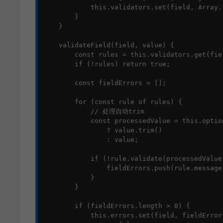
            this.validators.set(field, Array.
        }

    }

    validateField(field, value) {

        const rules = this.validators.get(fiel
        if (!rules) return true;

        const fieldErrors = [];

        for (const rule of rules) {

            // 处理自动trim

            const processedValue = this.optio
                ? value.trim() 

                : value;

            if (!rule.validate(processedValue)
                fieldErrors.push(rule.message)
            }

        }

        if (fieldErrors.length > 0) {

            this.errors.set(field, fieldErrors