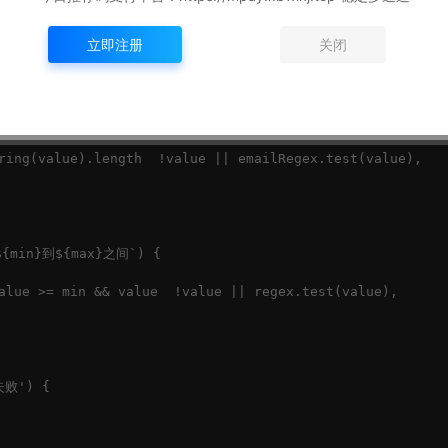
ring(value).length >= min,

立即注册
关闭
超过${max}个字符`) {

ring(value).length  !value || emailRegex.test(value),

${min}到${max}之间`) {

alue >= min && value  !value || regex.test(value),

失败') {
