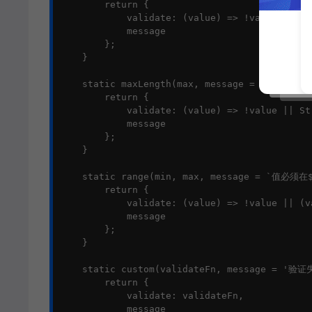
        return {

            validate: (value) => !value || St
            message

        };

    }

    static maxLength(max, message = `长度不能
        return {

            validate: (value) => !value || St
            message

        };

    }

    static range(min, max, message = `值必须在
        return {

            validate: (value) => !value || (v
            message

        };

    }

    static custom(validateFn, message = '验证
        return {

            validate: validateFn,

            message
