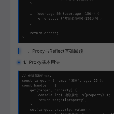
    }

    if (user.age && (user.age  150)) {

        errors.push('年龄必须在0-150之间');

    }

    return errors;

}
一、Proxy与Reflect基础回顾
1.1 Proxy基本用法
// 创建基础Proxy

const target = { name: '张三', age: 25 };

const handler = {

    get(target, property) {

        console.log(`读取属性: ${property}`);

        return target[property];

    },

    set(target, property, value) {
