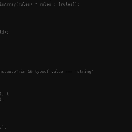
isArray(rules) ? rules : [rules]);

d);

ns.autoTrim && typeof value === 'string' 

) {

;

);
