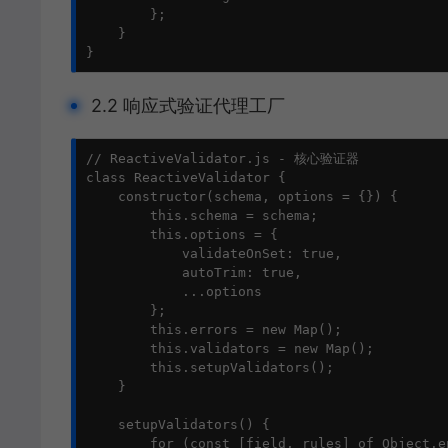
        };

    }

}
2.2 响应式验证代理工厂
// ReactiveValidator.js - 核心验证器

class ReactiveValidator {

    constructor(schema, options = {}) {

        this.schema = schema;

        this.options = {

            validateOnSet: true,

            autoTrim: true,

            ...options

        };

        this.errors = new Map();

        this.validators = new Map();

        this.setupValidators();

    }

    setupValidators() {

        for (const [field, rules] of Object.e