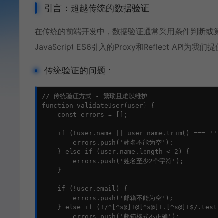
引言：超越传统的数据验证
在传统的前端开发中，数据验证通常采用条件判断或
JavaScript ES6引入的Proxy和
Reflect API
为我们提
传统验证的问题：
// 传统验证方式 - 繁琐且难以维护

function validateUser(user) {

    const errors = [];

    if (!user.name || user.name.trim() === '')
        errors.push('姓名不能为空');

    } else if (user.name.length < 2) {

        errors.push('姓名至少2个字符');

    }

    if (!user.email) {

        errors.push('邮箱不能为空');

    } else if (!/^[^s@]+@[^s@]+.[^s@]+$/.test(
        errors.push('邮箱格式不正确');
