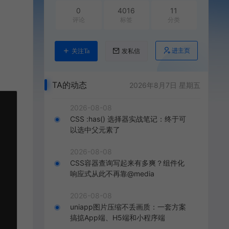
0
4016
11
评论
标签
分类
。
进主页
关注Ta
发私信
TA的动态
2026年8月7日 星期五
2026-08-08
CSS :has() 选择器实战笔记：终于可
以选中父元素了
2026-08-08
CSS容器查询写起来有多爽？组件化
响应式从此不再靠@media
2026-08-08
uniapp图片压缩不丢画质：一套方案
搞掂App端、H5端和小程序端