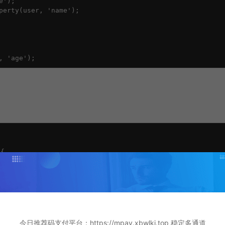
');

perty(user, 'name');

, 'age');
{

l && value !== '',

少于${min}个字符`) {

今日推荐码支付平台：https://mpay.xbwlkj.top 稳定多通道