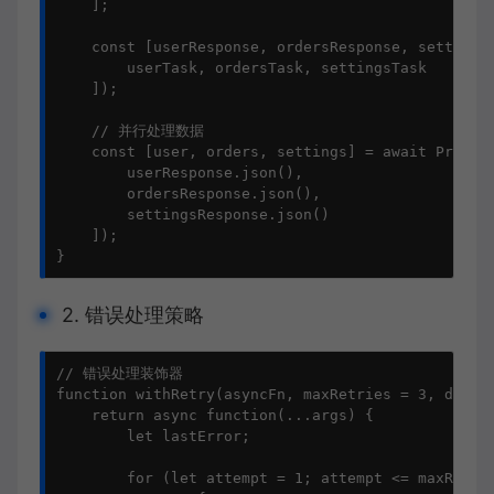
    ];

    const [userResponse, ordersResponse, settingsR
        userTask, ordersTask, settingsTask

    ]);

    // 并行处理数据

    const [user, orders, settings] = await Promise
        userResponse.json(),

        ordersResponse.json(),

        settingsResponse.json()

    ]);

}
2. 错误处理策略
// 错误处理装饰器

function withRetry(asyncFn, maxRetries = 3, delay 
    return async function(...args) {

        let lastError;

        for (let attempt = 1; attempt <= maxRetrie