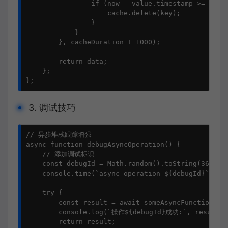
                if (now - value.timestamp >= cache
                    cache.delete(key);

                }

            }

        }, cacheDuration + 1000);

        return data;

    };

};
3. 调试技巧
// 异步堆栈跟踪增强

async function debugAsyncOperation() {

    // 添加调试标识

    const debugId = Math.random().toString(36).sub
    console.time(`async-operation-${debugId}`);

    try {

        const result = await someAsyncFunction();

        console.log(`操作${debugId}成功:`, result);

        return result;
