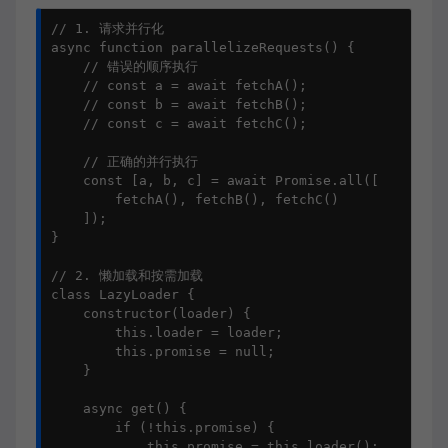
// 1. 请求并行化

async function parallelizeRequests() {

    // 错误的顺序执行

    // const a = await fetchA();

    // const b = await fetchB();

    // const c = await fetchC();

    // 正确的并行执行

    const [a, b, c] = await Promise.all([

        fetchA(), fetchB(), fetchC()

    ]);

}

// 2. 懒加载和按需加载

class LazyLoader {

    constructor(loader) {

        this.loader = loader;

        this.promise = null;

    }

    async get() {

        if (!this.promise) {

            this.promise = this.loader();
