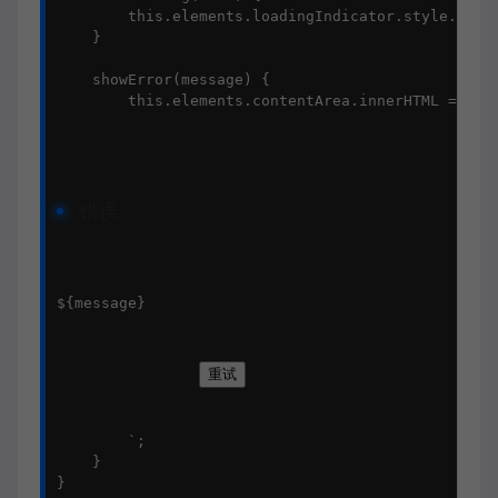
        this.elements.loadingIndicator.style.displ
    }

    showError(message) {

        this.elements.contentArea.innerHTML = `

错误
${message}
重试
        `;

    }

}
