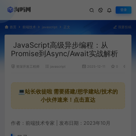
登录
首页
前端技术
javascript
正文
我要投稿
JavaScript高级异步编程：从
Promise到Async/Await实战解析
资深开发工程师
javascript
2025-12-11
0
504
💻站长收徒啦
需要搭建/想学建站/技术的
小伙伴速来！点击直达
作者：前端技术专家 | 发布日期：2023年10月