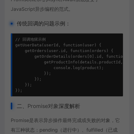
JavaScript异步编程
的范式。
传统回调的问题示例：
// 回调地狱示例

getUserData(userId, function(user) {

    getOrders(user.id, function(orders) {

        getOrderDetails(orders[0].id, function(det
            getProductInfo(details.productId, func
                console.log(product);

            });

        });

    });

});
二、
Promise对象
深度解析
Promise是表示异步操作最终完成或失败的对象，它
有三种状态：pending（进行中）、fulfilled（已成