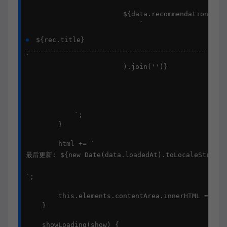
                        ${data.recommendations.map
                            `
${rec.title}
`

                        ).join('')}

            `;

        }

        html += `
最后更新: ${new Date(data.loadedAt).toLocaleString(
`;

        this.elements.contentArea.innerHTML = html
    }

    showLoading(show) {
