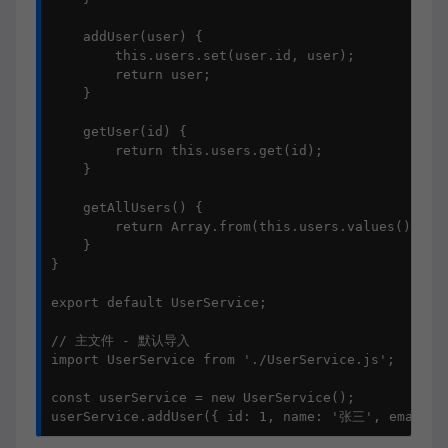
    addUser(user) {

        this.users.set(user.id, user);

        return user;

    }

    getUser(id) {

        return this.users.get(id);

    }

    getAllUsers() {

        return Array.from(this.users.values());

    }

}

export default UserService;

// 主文件 - 默认导入

import UserService from './UserService.js';

const userService = new UserService();

userService.addUser({ id: 1, name: '张三', email: 