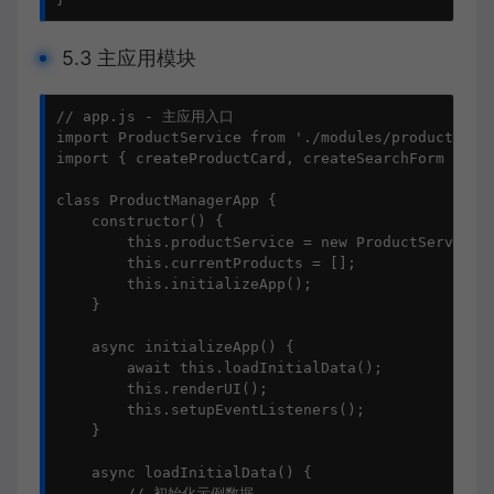
5.3 主应用模块
// app.js - 主应用入口

import ProductService from './modules/productServi
import { createProductCard, createSearchForm } fro
class ProductManagerApp {

    constructor() {

        this.productService = new ProductService()
        this.currentProducts = [];

        this.initializeApp();

    }

    async initializeApp() {

        await this.loadInitialData();

        this.renderUI();

        this.setupEventListeners();

    }

    async loadInitialData() {

        // 初始化示例数据
