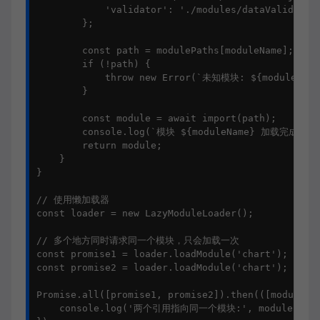
            'validator': './modules/dataValidator.
        };

        const path = modulePaths[moduleName];

        if (!path) {

            throw new Error(`未知模块: ${moduleName}
        }

        const module = await import(path);

        console.log(`模块 ${moduleName} 加载完成`);

        return module;

    }

}

// 使用懒加载器

const loader = new LazyModuleLoader();

// 多个地方同时请求同一个模块，只会加载一次

const promise1 = loader.loadModule('chart');

const promise2 = loader.loadModule('chart');

Promise.all([promise1, promise2]).then(([module1, 
    console.log('两个引用指向同一个模块:', module1 === m