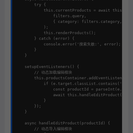
        try {

            this.currentProducts = await this.prod
                filters.query, 

                { category: filters.category, minP
            );

            this.renderProducts();

        } catch (error) {

            console.error('搜索失败:', error);

        }

    }

    setupEventListeners() {

        // 动态加载编辑模块

        this.productsContainer.addEventListener('c
            if (e.target.classList.contains('edit-
                const productId = parseInt(e.targe
                await this.handleEditProduct(produ
            }

        });

    }

    async handleEditProduct(productId) {

        // 动态导入编辑模块
