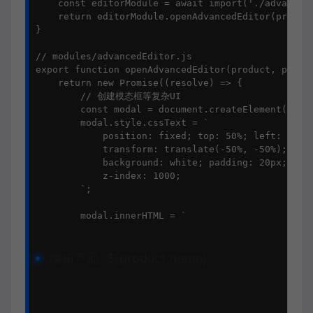
    const editorModule = await import('./advancedE
    return editorModule.openAdvancedEditor(product
}

// modules/advancedEditor.js

export function openAdvancedEditor(product, produc
    return new Promise((resolve) => {

        // 创建模态框等复杂UI

        const modal = document.createElement('div'
        modal.style.cssText = `

            position: fixed; top: 50%; left: 50%; 
            transform: translate(-50%, -50%); 

            background: white; padding: 20px; bord
            z-index: 1000;

        `;

        modal.innerHTML = `

编辑产品: ${product.name}