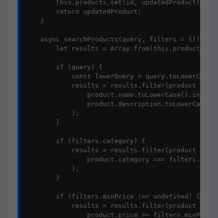
        this.products.set(id, updatedProduct);

        return updatedProduct;

    }

    async searchProducts(query, filters = {}) {

        let results = Array.from(this.products.val
        if (query) {

            const lowerQuery = query.toLowerCase()
            results = results.filter(product => 

                product.name.toLowerCase().include
                product.description.toLowerCase().
            );

        }

        if (filters.category) {

            results = results.filter(product => 

                product.category === filters.categ
            );

        }

        if (filters.minPrice !== undefined) {

            results = results.filter(product => 

                product.price >= filters.minPrice
