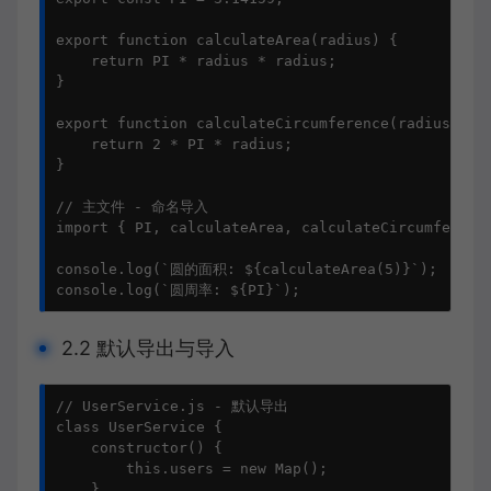
export function calculateArea(radius) {

    return PI * radius * radius;

}

export function calculateCircumference(radius) {

    return 2 * PI * radius;

}

// 主文件 - 命名导入

import { PI, calculateArea, calculateCircumference
console.log(`圆的面积: ${calculateArea(5)}`);

console.log(`圆周率: ${PI}`);
2.2 默认导出与导入
// UserService.js - 默认导出

class UserService {

    constructor() {

        this.users = new Map();

    }
