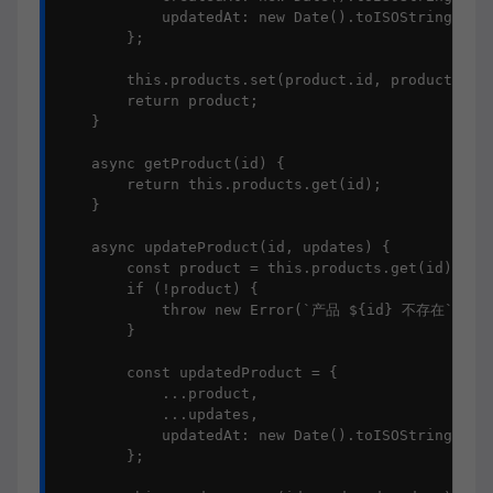
            updatedAt: new Date().toISOString()

        };

        this.products.set(product.id, product);

        return product;

    }

    async getProduct(id) {

        return this.products.get(id);

    }

    async updateProduct(id, updates) {

        const product = this.products.get(id);

        if (!product) {

            throw new Error(`产品 ${id} 不存在`);

        }

        const updatedProduct = {

            ...product,

            ...updates,

            updatedAt: new Date().toISOString()

        };
