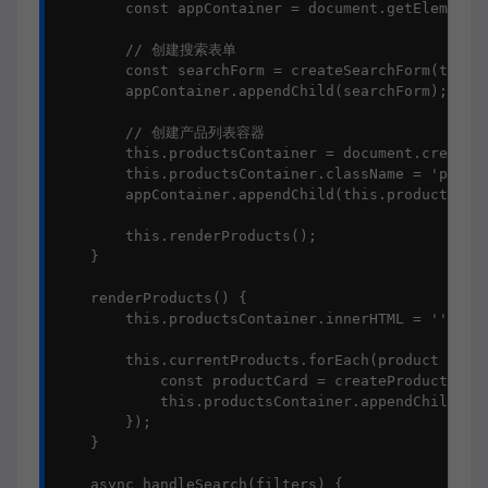
        const appContainer = document.getElementBy
        // 创建搜索表单

        const searchForm = createSearchForm(this.h
        appContainer.appendChild(searchForm);

        // 创建产品列表容器

        this.productsContainer = document.createEl
        this.productsContainer.className = 'produc
        appContainer.appendChild(this.productsCont
        this.renderProducts();

    }

    renderProducts() {

        this.productsContainer.innerHTML = '';

        this.currentProducts.forEach(product => {

            const productCard = createProductCard(
            this.productsContainer.appendChild(pro
        });

    }

    async handleSearch(filters) {
