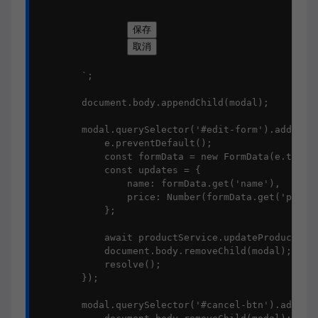
保存
取消
        `;

        document.body.appendChild(modal);

        modal.querySelector('#edit-form').addEvent
            e.preventDefault();

            const formData = new FormData(e.target
            const updates = {

                name: formData.get('name'),

                price: Number(formData.get('price'
            };

            await productService.updateProduct(pro
            document.body.removeChild(modal);

            resolve();

        });

        modal.querySelector('#cancel-btn').addEven