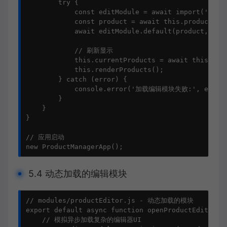
        try {

            const editModule = await import('./mod
            const product = await this.productServ
            await editModule.default(product, this
            // 刷新显示

            this.currentProducts = await this.prod
            this.renderProducts();

        } catch (error) {

            console.error('加载编辑模块失败:', error)
        }

    }

}

// 应用启动

new ProductManagerApp();
5.4 动态加载的编辑模块
// modules/productEditor.js - 动态加载的模块

export default async function openProductEditor(pr
    // 模拟异步加载复杂的编辑器UI
