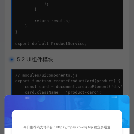
            );

        }

        return results;

    }

}

export default ProductService;
5.2 UI组件模块
// modules/uiComponents.js

export function createProductCard(product) {

    const card = document.createElement('div');

    card.className = 'product-card';

    card.innerHTML = `

${product.name}
今日推荐码支付平台：https://mpay.xbwlkj.top 稳定多通道