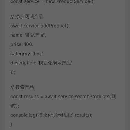
const service = new ProductService();
// 添加测试产品
await service.addProduct({
name: ‘测试产品’,
price: 100,
category: ‘test’,
description: ‘模块化演示产品’
});
// 搜索产品
const results = await service.searchProducts(‘测
试’);
console.log(‘模块化演示结果:’, results);
}