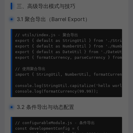
三、高级导出模式与技巧
3.1 聚合导出（Barrel Export）
// utils/index.js - 聚合导出

export { default as StringUtil } from './StringUti
export { default as NumberUtil } from './NumberUti
export { default as DateUtil } from './DateUtil.js
export { formatCurrency, parseCurrency } from './c
// 使用聚合导出

import { StringUtil, NumberUtil, formatCurrency } 
console.log(StringUtil.capitalize('hello world'));
console.log(formatCurrency(99.99));
3.2 条件导出与动态配置
// configurableModule.js - 条件导出

const developmentConfig = {
