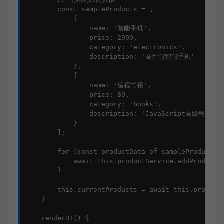
        const sampleProducts = [

            {

                name: '智能手机',

                price: 2999,

                category: 'electronics',

                description: '高性能智能手机'

            },

            {

                name: '编程书籍',

                price: 89,

                category: 'books',

                description: 'JavaScript高级程序设计
            }

        ];

        for (const productData of sampleProducts) 
            await this.productService.addProduct(p
        }

        this.currentProducts = await this.productS
    }

    renderUI() {
