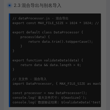
2.3 混合导出与别名导入
// dataProcessor.js - 混合导出

export const MAX_FILE_SIZE = 1024 * 1024; // 1MB

export default class DataProcessor {

    process(data) {

        return data.trim().toUpperCase();

    }

}

export function validateData(data) {

    return data && data.length > 0;

}

// 主文件 - 混合导入

import DataProcessor, { MAX_FILE_SIZE as maxSize, 
const processor = new DataProcessor();

console.log(`最大文件尺寸: ${maxSize}`);

console.log(`数据验证结果: ${validateData('test')}`