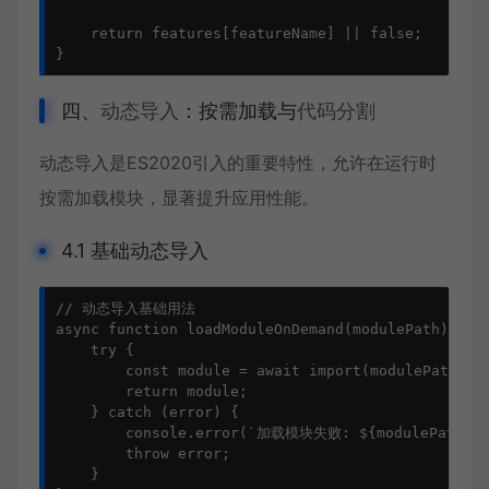
    return features[featureName] || false;

}
四、
动态导入
：按需加载与
代码分割
动态导入是ES2020引入的重要特性，允许在运行时
按需加载模块，显著提升应用性能。
4.1 基础动态导入
// 动态导入基础用法

async function loadModuleOnDemand(modulePath) {

    try {

        const module = await import(modulePath);

        return module;

    } catch (error) {

        console.error(`加载模块失败: ${modulePath}`, 
        throw error;

    }
