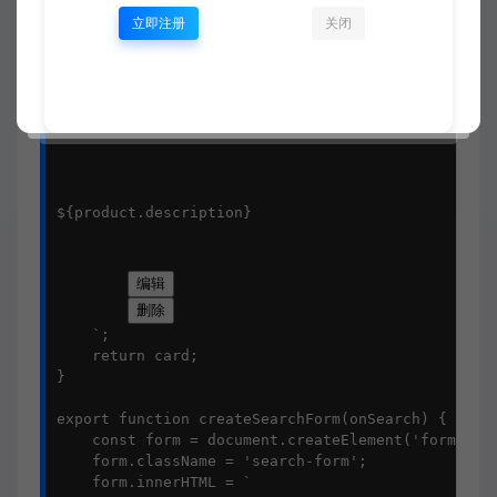
立即注册
关闭
¥${product.price}
${product.category}
${product.description}
编辑
删除
    `;

    return card;

}

export function createSearchForm(onSearch) {

    const form = document.createElement('form');

    form.className = 'search-form';

    form.innerHTML = `
