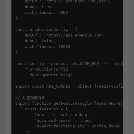
    apiUrl: 'http://localhost:3000/api',

    debug: true,

    cacheTimeout: 5000

};

const productionConfig = {

    apiUrl: 'https://api.example.com',

    debug: false,

    cacheTimeout: 30000

};

const config = process.env.NODE_ENV === 'productio
    ? productionConfig 

    : developmentConfig;

export const API_CONFIG = Object.freeze(config);

// 动态功能导出

export function getFeatureToggle(featureName) {

    const features = {

        'new-ui': config.debug,

        'advanced-search': true,

        'export-functionality': config.debug

    };
