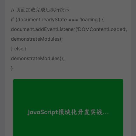
// 页面加载完成后执行演示
if (document.readyState === ‘loading’) {
document.addEventListener(‘DOMContentLoaded’,
demonstrateModules);
} else {
demonstrateModules();
}