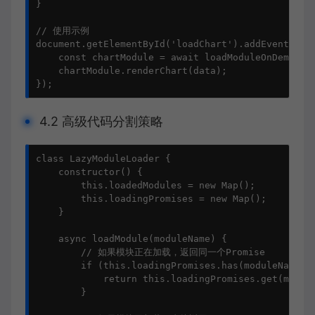
}

// 使用示例

document.getElementById('loadChart').addEventListe
    const chartModule = await loadModuleOnDemand('
    chartModule.renderChart(data);

});
4.2 高级代码分割策略
class LazyModuleLoader {

    constructor() {

        this.loadedModules = new Map();

        this.loadingPromises = new Map();

    }

    async loadModule(moduleName) {

        // 如果模块正在加载，返回同一个Promise

        if (this.loadingPromises.has(moduleName)) 
            return this.loadingPromises.get(module
        }
