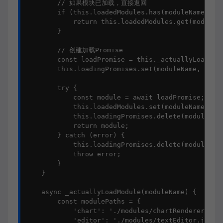
        // 如果模块已加载，直接返回

        if (this.loadedModules.has(moduleName)) {

            return this.loadedModules.get(moduleNa
        }

        // 创建加载Promise

        const loadPromise = this._actuallyLoadModu
        this.loadingPromises.set(moduleName, loadP
        try {

            const module = await loadPromise;

            this.loadedModules.set(moduleName, mod
            this.loadingPromises.delete(moduleName
            return module;

        } catch (error) {

            this.loadingPromises.delete(moduleName
            throw error;

        }

    }

    async _actuallyLoadModule(moduleName) {

        const modulePaths = {

            'chart': './modules/chartRenderer.js',
            'editor': './modules/textEditor.js',
