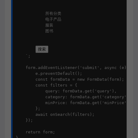
            所有分类

            电子产品

            服装

            图书

搜索
    `;

    form.addEventListener('submit', async (e) => {
        e.preventDefault();

        const formData = new FormData(form);

        const filters = {

            query: formData.get('query'),

            category: formData.get('category') || 
            minPrice: formData.get('minPrice') ? N
        };

        await onSearch(filters);

    });

    return form;

}