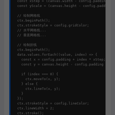
  const xStep = (canvas.width - config.padding * 2
  const yScale = (canvas.height - config.padding *
  // 绘制网格线

  ctx.beginPath();

  ctx.strokeStyle = config.gridColor;

  // 水平网格线...

  // 垂直网格线...

  // 绘制折线

  ctx.beginPath();

  data.values.forEach((value, index) => {

    const x = config.padding + index * xStep;

    const y = canvas.height - config.padding - (va
    if (index === 0) {

      ctx.moveTo(x, y);

    } else {

      ctx.lineTo(x, y);

    }

  });

  ctx.strokeStyle = config.lineColor;

  ctx.lineWidth = 2;

  ctx.stroke();
