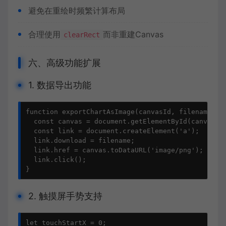
避免在重绘时频繁计算布局
合理使用
而非重建Canvas
clearRect
六、高级功能扩展
1. 数据导出功能
function exportChartAsImage(canvasId, filename = '
  const canvas = document.getElementById(canvasId)
  const link = document.createElement('a');

  link.download = filename;

  link.href = canvas.toDataURL('image/png');

  link.click();

}
2. 触摸屏手势支持
let touchStartX = 0;
