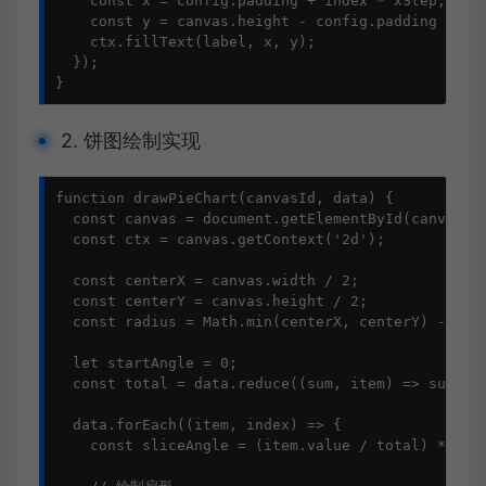
    const x = config.padding + index * xStep;

    const y = canvas.height - config.padding / 2;

    ctx.fillText(label, x, y);

  });

}
2. 饼图绘制实现
function drawPieChart(canvasId, data) {

  const canvas = document.getElementById(canvasId)
  const ctx = canvas.getContext('2d');

  const centerX = canvas.width / 2;

  const centerY = canvas.height / 2;

  const radius = Math.min(centerX, centerY) - 20;

  let startAngle = 0;

  const total = data.reduce((sum, item) => sum + i
  data.forEach((item, index) => {

    const sliceAngle = (item.value / total) * Math