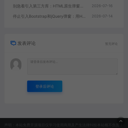
别急着引入第三方库：HTML原生弹窗能力已经足够强了
2026-07-16
停止引入Bootstrap和jQuery弹窗：用HTML原生dialog和Popover重构交互层
2026-07-14
发表评论
暂无评论
登录后评论
声明：本站免费开源项目仅学习使用商用及产生法律纠纷本站概不负责！