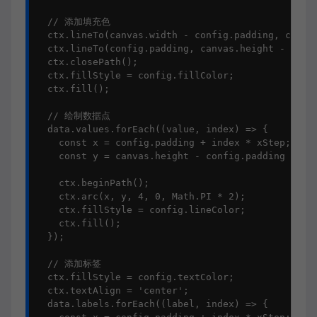
  // 添加填充色

  ctx.lineTo(canvas.width - config.padding, canvas
  ctx.lineTo(config.padding, canvas.height - confi
  ctx.closePath();

  ctx.fillStyle = config.fillColor;

  ctx.fill();

  // 绘制数据点

  data.values.forEach((value, index) => {

    const x = config.padding + index * xStep;

    const y = canvas.height - config.padding - (va
    ctx.beginPath();

    ctx.arc(x, y, 4, 0, Math.PI * 2);

    ctx.fillStyle = config.lineColor;

    ctx.fill();

  });

  // 添加标签

  ctx.fillStyle = config.textColor;

  ctx.textAlign = 'center';

  data.labels.forEach((label, index) => {
