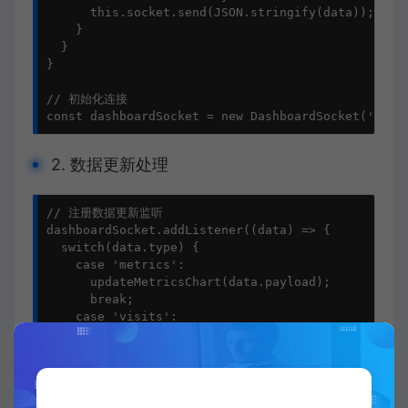
      this.socket.send(JSON.stringify(data));

    }

  }

}

// 初始化连接

const dashboardSocket = new DashboardSocket('wss:
2. 数据更新处理
// 注册数据更新监听

dashboardSocket.addListener((data) => {

  switch(data.type) {

    case 'metrics':

      updateMetricsChart(data.payload);

      break;

    case 'visits':

      updateVisitsChart(data.payload);

      break;

    // 其他数据类型处理...

  }

});
