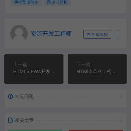
前端数据展示
数据可视化
资深开发工程师
生成海报
复
上一篇：
下一篇：
HTML5 PWA开发全攻略 | 离线应用与性能优化实战
HTML5革命：构建下一代语义化Web组件 | 现代Web开发实战
常见问题
相关文章