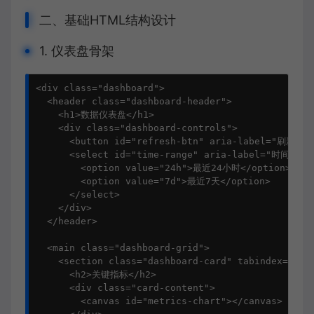
二、基础HTML结构设计
1. 仪表盘骨架
<div class="dashboard">

  <header class="dashboard-header">

    <h1>数据仪表盘</h1>

    <div class="dashboard-controls">

      <button id="refresh-btn" aria-label="刷新数据
      <select id="time-range" aria-label="时间范围">
        <option value="24h">最近24小时</option>

        <option value="7d">最近7天</option>

      </select>

    </div>

  </header>

  <main class="dashboard-grid">

    <section class="dashboard-card" tabindex="0">

      <h2>关键指标</h2>

      <div class="card-content">

        <canvas id="metrics-chart"></canvas>
