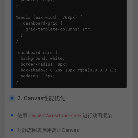
}

@media (max-width: 768px) {

  .dashboard-grid {

    grid-template-columns: 1fr;

  }

}

.dashboard-card {

  background: white;

  border-radius: 8px;

  box-shadow: 0 2px 10px rgba(0,0,0,0.1);

  padding: 15px;

}
2. Canvas性能优化
使用
进行动画渲染
requestAnimationFrame
对静态图表启用离屏Canvas