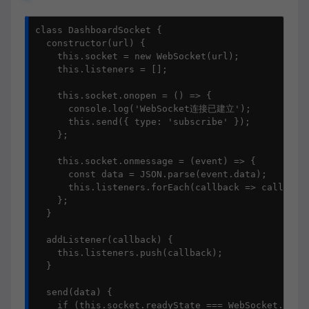
class DashboardSocket {

  constructor(url) {

    this.socket = new WebSocket(url);

    this.listeners = [];

    this.socket.onopen = () => {

      console.log('WebSocket连接已建立');

      this.send({ type: 'subscribe' });

    };

    this.socket.onmessage = (event) => {

      const data = JSON.parse(event.data);

      this.listeners.forEach(callback => callback(
    };

  }

  addListener(callback) {

    this.listeners.push(callback);

  }

  send(data) {

    if (this.socket.readyState === WebSocket.OPEN)