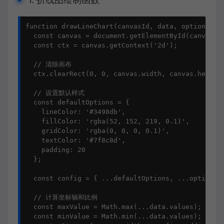
function drawLineChart(canvasId, data, options = {
  const canvas = document.getElementById(canvasId)
  const ctx = canvas.getContext('2d');

  // 清除画布

  ctx.clearRect(0, 0, canvas.width, canvas.height)
  // 设置默认样式

  const defaultOptions = {

    lineColor: '#3498db',

    fillColor: 'rgba(52, 152, 219, 0.1)',

    gridColor: 'rgba(0, 0, 0, 0.1)',

    textColor: '#7f8c8d',

    padding: 20

  };

  const config = { ...defaultOptions, ...options }
  // 计算坐标轴和比例

  const maxValue = Math.max(...data.values);

  const minValue = Math.min(...data.values);
