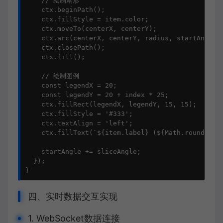
    // 绘制扇形

    ctx.beginPath();

    ctx.fillStyle = item.color;

    ctx.moveTo(centerX, centerY);

    ctx.arc(centerX, centerY, radius, startAngle, 
    ctx.closePath();

    ctx.fill();

    // 绘制图例

    const legendX = 20;

    const legendY = 20 + index * 25;

    ctx.fillRect(legendX, legendY, 15, 15);

    ctx.fillStyle = '#333';

    ctx.textAlign = 'left';

    ctx.fillText(`${item.label} (${Math.round(item
    startAngle += sliceAngle;

  });

}
四、实时数据交互实现
1. WebSocket数据连接