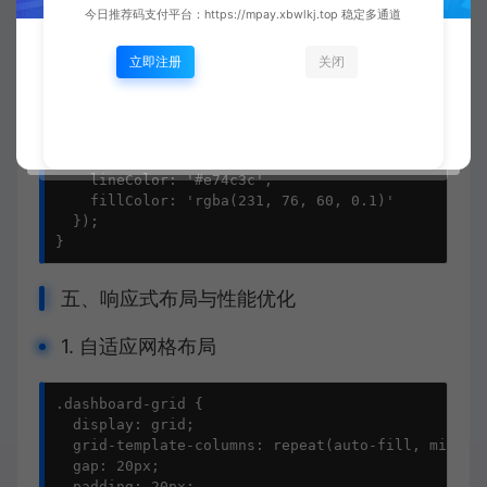
今日推荐码支付平台：https://mpay.xbwlkj.top 稳定多通道
function updateVisitsChart(data) {

  const chartData = {

立即注册
关闭
    labels: data.hours.map(h => `${h}:00`),

    values: data.counts

  };

  drawLineChart('visits-chart', chartData, {

    lineColor: '#e74c3c',

    fillColor: 'rgba(231, 76, 60, 0.1)'

  });

}
五、响应式布局与性能优化
1. 自适应网格布局
.dashboard-grid {

  display: grid;

  grid-template-columns: repeat(auto-fill, minmax(
  gap: 20px;

  padding: 20px;
