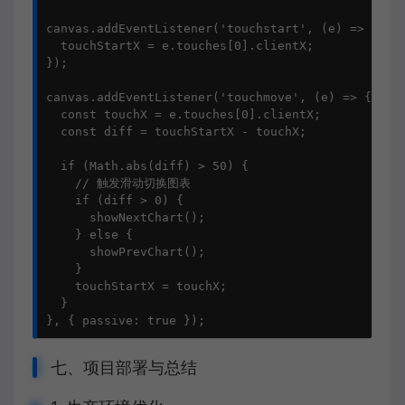
canvas.addEventListener('touchstart', (e) => {

  touchStartX = e.touches[0].clientX;

});

canvas.addEventListener('touchmove', (e) => {

  const touchX = e.touches[0].clientX;

  const diff = touchStartX - touchX;

  if (Math.abs(diff) > 50) {

    // 触发滑动切换图表

    if (diff > 0) {

      showNextChart();

    } else {

      showPrevChart();

    }

    touchStartX = touchX;

  }

}, { passive: true });
七、项目部署与总结