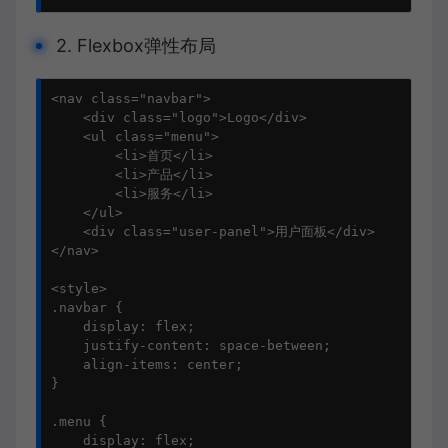
2. Flexbox弹性布局
<nav class="navbar">

    <div class="logo">Logo</div>

    <ul class="menu">

        <li>首页</li>

        <li>产品</li>

        <li>服务</li>

    </ul>

    <div class="user-panel">用户面板</div>

</nav>

<style>

.navbar {

    display: flex;

    justify-content: space-between;

    align-items: center;

}

.menu {

    display: flex;
