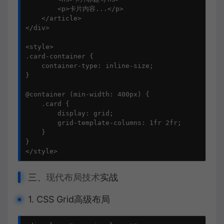
        <p>卡片内容...</p>

    </article>

</div>

<style>

.card-container {

    container-type: inline-size;

}

@container (min-width: 400px) {

    .card {

        display: grid;

        grid-template-columns: 1fr 2fr;

    }

}

</style>
三、
现代布局技术
实战
1. CSS Grid高级布局