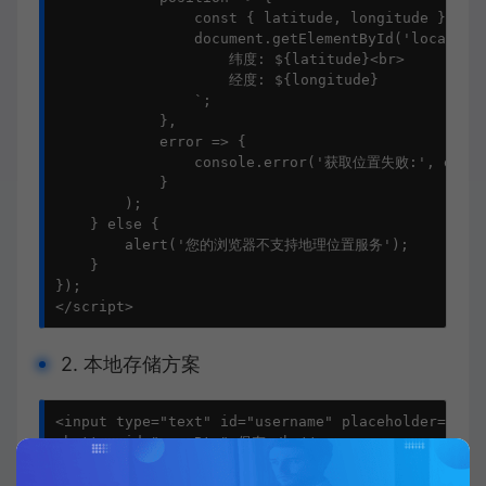
                const { latitude, longitude } = po
                document.getElementById('locationO
                    纬度: ${latitude}<br>

                    经度: ${longitude}

                `;

            },

            error => {

                console.error('获取位置失败:', error
            }

        );

    } else {

        alert('您的浏览器不支持地理位置服务');

    }

});

</script>
2. 本地存储方案
<input type="text" id="username" placeholder="输
<button id="saveBtn">保存</button>

<button id="loadBtn">加载</button>
