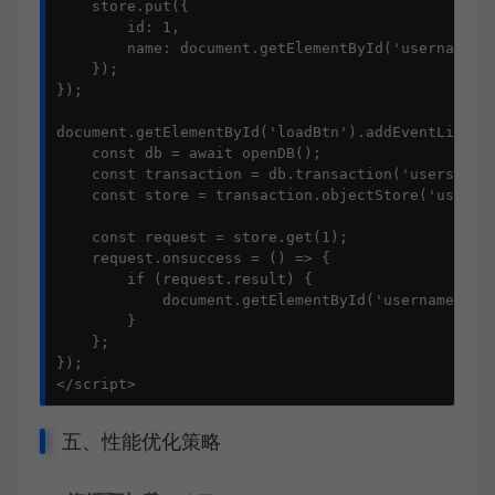
    store.put({

        id: 1,

        name: document.getElementById('username').
    });

});

document.getElementById('loadBtn').addEventListene
    const db = await openDB();

    const transaction = db.transaction('users', 'r
    const store = transaction.objectStore('users')
    const request = store.get(1);

    request.onsuccess = () => {

        if (request.result) {

            document.getElementById('username').va
        }

    };

});

</script>
五、性能优化策略