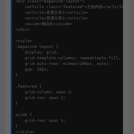
<div class="magazine-layout">

    <article class="featured">主推内容</article>

    <article>普通文章1</article>

    <article>普通文章2</article>

    <aside>侧边栏</aside>

</div>

<style>

.magazine-layout {

    display: grid;

    grid-template-columns: repeat(auto-fill, minma
    grid-auto-rows: minmax(200px, auto);

    gap: 20px;

}

.featured {

    grid-column: span 2;

    grid-row: span 2;

}

aside {

    grid-row: span 3;

}

</style>