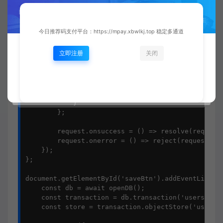
<script>

// 使用IndexedDB存储

const openDB = () => {

今日推荐码支付平台：https://mpay.xbwlkj.top 稳定多通道
    return new Promise((resolve, reject) => {

        const request = indexedDB.open('MyDatabase
立即注册
关闭
        request.onupgradeneeded = (event) => {

            const db = event.target.result;

            if (!db.objectStoreNames.contains('use
                db.createObjectStore('users', { ke
            }

        };

        request.onsuccess = () => resolve(request.
        request.onerror = () => reject(request.err
    });

};

document.getElementById('saveBtn').addEventListene
    const db = await openDB();

    const transaction = db.transaction('users', 'r
    const store = transaction.objectStore('users')