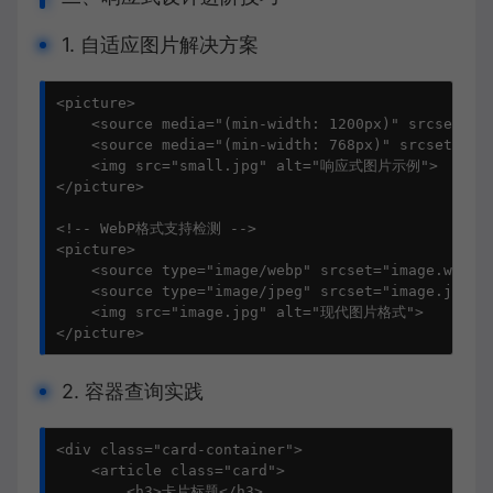
1. 自适应图片解决方案
<picture>

    <source media="(min-width: 1200px)" srcset="la
    <source media="(min-width: 768px)" srcset="med
    <img src="small.jpg" alt="响应式图片示例">

</picture>

<!-- WebP格式支持检测 -->

<picture>

    <source type="image/webp" srcset="image.webp">
    <source type="image/jpeg" srcset="image.jpg">

    <img src="image.jpg" alt="现代图片格式">

</picture>
2. 容器查询实践
<div class="card-container">

    <article class="card">

        <h3>卡片标题</h3>
