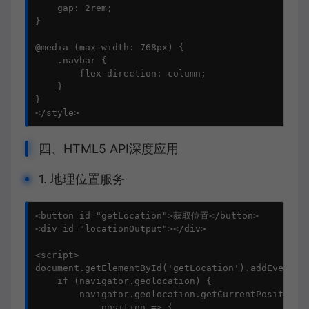
    gap: 2rem;

}

@media (max-width: 768px) {

    .navbar {

        flex-direction: column;

    }

}

</style>
四、HTML5 API深度应用
1. 地理位置服务
<button id="getLocation">获取位置</button>

<div id="locationOutput"></div>

<script>

document.getElementById('getLocation').addEventLis
    if (navigator.geolocation) {

        navigator.geolocation.getCurrentPosition(

            position => {
