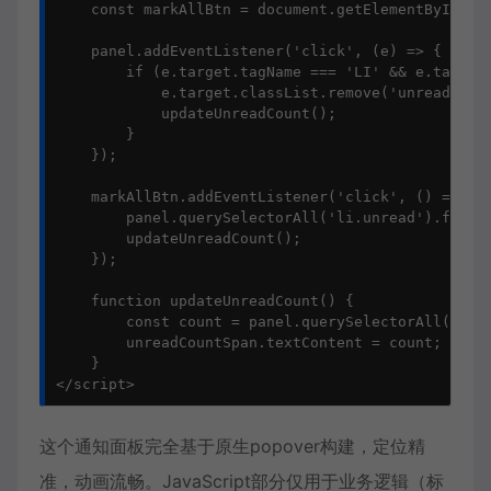
    const markAllBtn = document.getElementById('ma
    panel.addEventListener('click', (e) => {

        if (e.target.tagName === 'LI' && e.target.
            e.target.classList.remove('unread');

            updateUnreadCount();

        }

    });

    markAllBtn.addEventListener('click', () => {

        panel.querySelectorAll('li.unread').forEac
        updateUnreadCount();

    });

    function updateUnreadCount() {

        const count = panel.querySelectorAll('li.u
        unreadCountSpan.textContent = count;

    }

</script>
这个通知面板完全基于原生popover构建，定位精
准，动画流畅。JavaScript部分仅用于业务逻辑（标