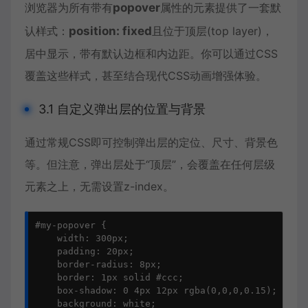
浏览器为所有带有
popover
属性的元素提供了一套默
认样式：
position: fixed
且位于顶层(top layer)，
居中显示，带有默认边框和内边距。你可以通过CSS
覆盖这些样式，甚至结合现代CSS动画增强体验。
3.1 自定义弹出层的位置与背景
通过常规CSS即可控制弹出层的定位、尺寸、背景色
等。但注意，弹出层处于“顶层”，会覆盖在任何层级
元素之上，无需设置z-index。
#my-popover {

    width: 300px;

    padding: 20px;

    border-radius: 8px;

    border: 1px solid #ccc;

    box-shadow: 0 4px 12px rgba(0,0,0,0.15);

    background: white;
