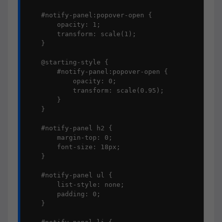
    #notify-panel:popover-open {

        opacity: 1;

        transform: scale(1);

    }

    @starting-style {

        #notify-panel:popover-open {

            opacity: 0;

            transform: scale(0.95);

        }

    }

    #notify-panel h2 {

        margin-top: 0;

        font-size: 18px;

    }

    #notify-panel ul {

        list-style: none;

        padding: 0;

    }
