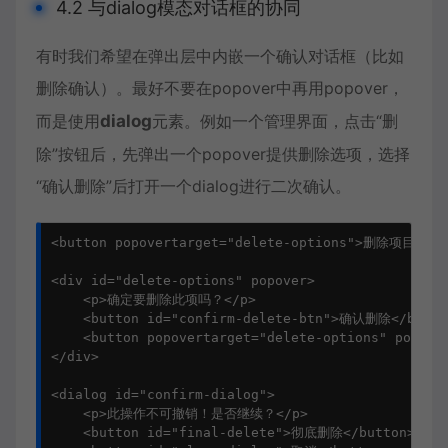
4.2 与dialog模态对话框的协同
有时我们希望在弹出层中内嵌一个确认对话框（比如
删除确认）。最好不要在popover中再用popover，
而是使用
dialog
元素。例如一个管理界面，点击“删
除”按钮后，先弹出一个popover提供删除选项，选择
“确认删除”后打开一个dialog进行二次确认。
<button popovertarget="delete-options">删除项目</but
<div id="delete-options" popover>

    <p>确定要删除此项吗？</p>

    <button id="confirm-delete-btn">确认删除</button
    <button popovertarget="delete-options" popove
</div>

<dialog id="confirm-dialog">

    <p>此操作不可撤销！是否继续？</p>

    <button id="final-delete">彻底删除</button>
