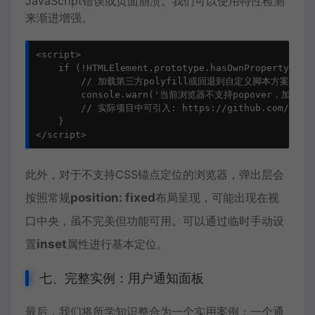
JavaScript错误或页面崩溃。我们可以使用特性检测
来渐进增强。
<script>

    if (!HTMLElement.prototype.hasOwnProperty('pop
        // 加载第三方polyfill或回退到自定义脚本方案

        console.warn('当前浏览器不支持popover，加载poly
        // 实际项目中可引入: https://github.com/oddbir
    }

</script>
此外，对于不支持CSS锚点定位的浏览器，弹出层会
按照常规
position: fixed
布局呈现，可能出现在视
口中央，虽不完美但功能可用。可以通过临时手动设
置
inset
属性进行基本定位。
七、完整实例：用户通知面板
最后，我们将所学知识整合为一个实用案例：一个通