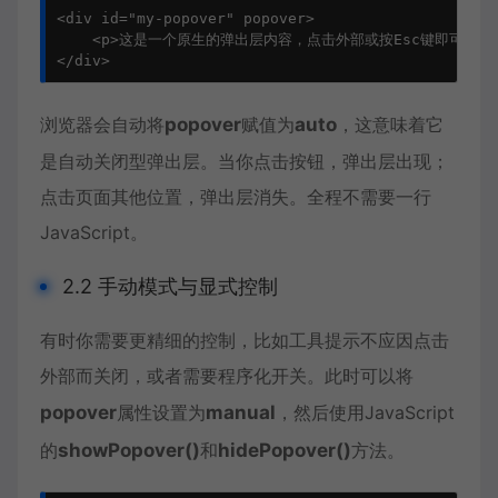
<div id="my-popover" popover>

    <p>这是一个原生的弹出层内容，点击外部或按Esc键即可关闭。<
</div>
浏览器会自动将
popover
赋值为
auto
，这意味着它
是自动关闭型弹出层。当你点击按钮，弹出层出现；
点击页面其他位置，弹出层消失。全程不需要一行
JavaScript。
2.2 手动模式与显式控制
有时你需要更精细的控制，比如工具提示不应因点击
外部而关闭，或者需要程序化开关。此时可以将
popover
属性设置为
manual
，然后使用JavaScript
的
showPopover()
和
hidePopover()
方法。