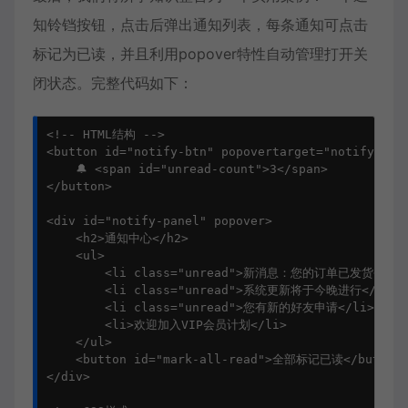
知铃铛按钮，点击后弹出通知列表，每条通知可点击
标记为已读，并且利用popover特性自动管理打开关
闭状态。完整代码如下：
<!-- HTML结构 -->

<button id="notify-btn" popovertarget="notify-pa
    🔔 <span id="unread-count">3</span>

</button>

<div id="notify-panel" popover>

    <h2>通知中心</h2>

    <ul>

        <li class="unread">新消息：您的订单已发货</li>
        <li class="unread">系统更新将于今晚进行</li>

        <li class="unread">您有新的好友申请</li>

        <li>欢迎加入VIP会员计划</li>

    </ul>

    <button id="mark-all-read">全部标记已读</button>
</div>
