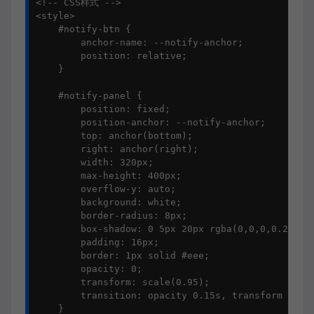
<!-- CSS样式 -->

<style>

    #notify-btn {

        anchor-name: --notify-anchor;

        position: relative;

    }

    #notify-panel {

        position: fixed;

        position-anchor: --notify-anchor;

        top: anchor(bottom);

        right: anchor(right);

        width: 320px;

        max-height: 400px;

        overflow-y: auto;

        background: white;

        border-radius: 8px;

        box-shadow: 0 5px 20px rgba(0,0,0,0.2);

        padding: 16px;

        border: 1px solid #eee;

        opacity: 0;

        transform: scale(0.95);

        transition: opacity 0.15s, transform 0.15s
    }
