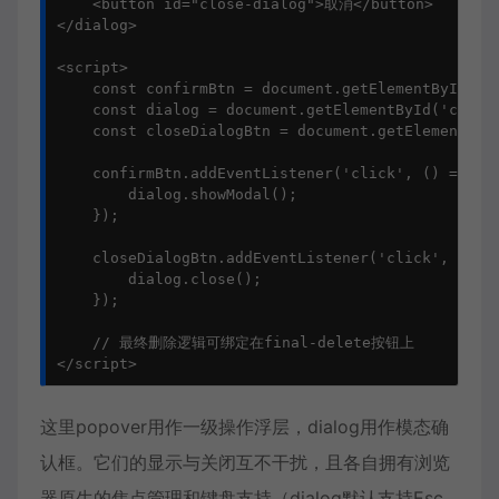
    <button id="close-dialog">取消</button>

</dialog>

<script>

    const confirmBtn = document.getElementById('co
    const dialog = document.getElementById('confir
    const closeDialogBtn = document.getElementById
    confirmBtn.addEventListener('click', () => {

        dialog.showModal();

    });

    closeDialogBtn.addEventListener('click', () =>
        dialog.close();

    });

    // 最终删除逻辑可绑定在final-delete按钮上

</script>
这里popover用作一级操作浮层，dialog用作模态确
认框。它们的显示与关闭互不干扰，且各自拥有浏览
器原生的焦点管理和键盘支持（dialog默认支持Esc