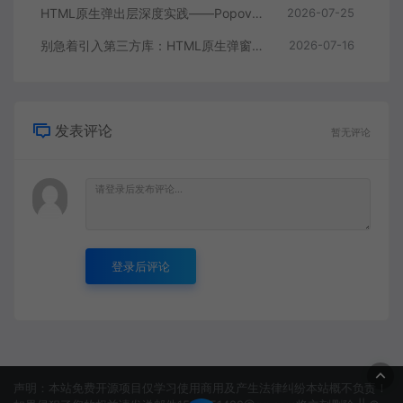
HTML原生弹出层深度实践——Popover API让动态浮层告别JavaScript
2026-07-25
别急着引入第三方库：HTML原生弹窗能力已经足够强了
2026-07-16
发表评论
暂无评论
登录后评论
声明：本站免费开源项目仅学习使用商用及产生法律纠纷本站概不负责！