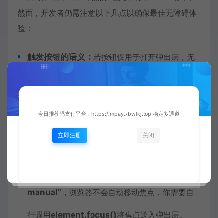
然而，开发者仍需注意以下几点以确保最佳无障碍体
验：
触发按钮的语义：
若按钮仅用于打开弹出层，无
其他动作，应确保其文本清晰表达目的，如“显示
设置选项”。
今日推荐码支付平台：https://mpay.xbwlkj.top 稳定多通道
弹出层内容结构：
使用恰当的标题（如
<h2>
）
立即注册
关闭
和列表结构，让屏幕阅读器用户快速导航。
手动模式下的焦点管理：
如果使用
popover=”
manual”
，浏览器不会自动移动焦点，你需要自
行调用
element.focus()
将焦点送入弹出层。