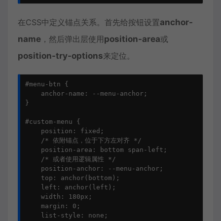
在CSS中定义锚点关系。首先给按钮设置
anchor-
name
，然后弹出层使用
position-area
或
position-try-options
来定位。
#menu-btn {

    anchor-name: --menu-anchor;

}

#custom-menu {

    position: fixed;

    /* 依附锚点，位于下方左对齐 */

    position-area: bottom span-left;

    /* 或者使用逻辑属性 */

    position-anchor: --menu-anchor;

    top: anchor(bottom);

    left: anchor(left);

    width: 180px;

    margin: 0;

    list-style: none;
