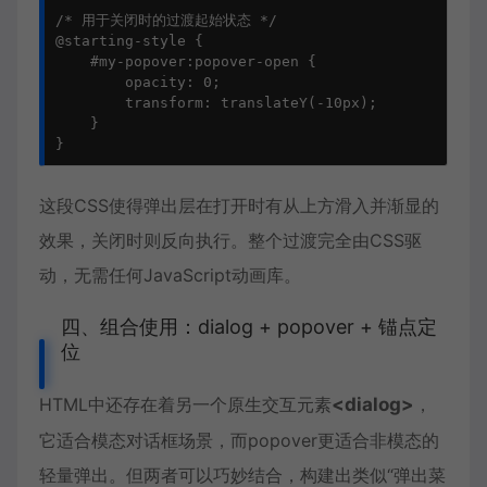
/* 用于关闭时的过渡起始状态 */

@starting-style {

    #my-popover:popover-open {

        opacity: 0;

        transform: translateY(-10px);

    }

}
这段CSS使得弹出层在打开时有从上方滑入并渐显的
效果，关闭时则反向执行。整个过渡完全由CSS驱
动，无需任何JavaScript动画库。
四、组合使用：dialog + popover + 锚点定
位
HTML中还存在着另一个原生交互元素
<dialog>
，
它适合模态对话框场景，而popover更适合非模态的
轻量弹出。但两者可以巧妙结合，构建出类似“弹出菜