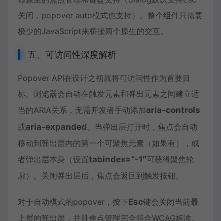
关闭，popover auto模式也支持）。整个组件只需要
极少的JavaScript来桥接两个原生的交互。
五、可访问性深度解析
Popover API在设计之初就将可访问性作为首要目
标。浏览器会自动在触发元素和弹出元素之间建立适
当的ARIA关系，无需开发者手动添加
aria-controls
或
aria-expanded
。当弹出层打开时，焦点会自动
移动到弹出层内的第一个可聚焦元素（如果有），或
者弹出层本身（设置
tabindex=”-1″
可获得聚焦轮
廓）。关闭弹出层后，焦点会返回到触发按钮。
对于自动模式的popover，按下
Esc
键会关闭当前最
上层的弹出层，并且焦点管理完全符合WCAG标准。