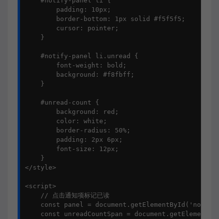
    #notify-panel li {

        padding: 10px;

        border-bottom: 1px solid #f5f5f5;

        cursor: pointer;

    }

    #notify-panel li.unread {

        font-weight: bold;

        background: #f8fbff;

    }

    #unread-count {

        background: red;

        color: white;

        border-radius: 50%;

        padding: 2px 6px;

        font-size: 12px;

    }

</style>

<script>

    // 点击通知项标记已读

    const panel = document.getElementById('notify-
    const unreadCountSpan = document.getElementByI