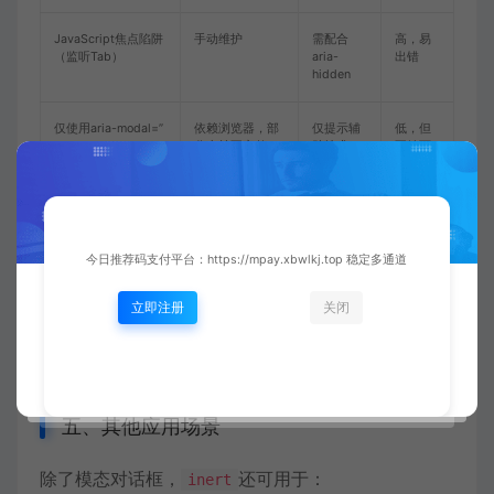
JavaScript焦点陷阱
手动维护
需配合
高，易
（监听Tab）
aria-
出错
hidden
仅使用aria-modal=”
依赖浏览器，部
仅提示辅
低，但
true”
分支持不完整
助技术
不够可
靠
inert +
自动锁定
彻底隐藏
极低，
dialog.showModal()
声明式
今日推荐码支付平台：https://mpay.xbwlkj.top 稳定多通道
从对比中可见，
配合原生
提供了最
inert
<dialog>
立即注册
关闭
健壮、最简洁的模态实现。开发者不再需要编写复杂
的焦点陷阱逻辑，只需将背景标记为
即可。
inert
五、其他应用场景
除了模态对话框，
还可用于：
inert