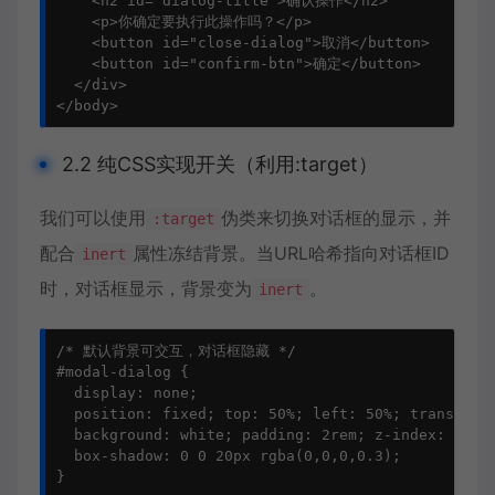
    <h2 id="dialog-title">确认操作</h2>

    <p>你确定要执行此操作吗？</p>

    <button id="close-dialog">取消</button>

    <button id="confirm-btn">确定</button>

  </div>

</body>
2.2 纯CSS实现开关（利用:target）
我们可以使用
伪类来切换对话框的显示，并
:target
配合
属性冻结背景。当URL哈希指向对话框ID
inert
时，对话框显示，背景变为
。
inert
/* 默认背景可交互，对话框隐藏 */

#modal-dialog {

  display: none;

  position: fixed; top: 50%; left: 50%; transform:
  background: white; padding: 2rem; z-index: 1000;
  box-shadow: 0 0 20px rgba(0,0,0,0.3);

}
