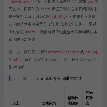
方法，它提供了原生模态行为和
关
showModal()
Esc
闭支持。而额外的
保证了背景在屏幕阅读器中
inert
也被完全隐藏，因为单纯
的模态并不总是
<dialog>
从辅助技术中移除背景（取决于浏览器实现）。通过
主动设置
，我们确保了键盘焦点群和辅助技术
inert
遍历的绝对隔离。
进一步，我们可以使用
或
MutationObserver
dialog
的
事件自动移除
，但上述手动方式已经
close
inert
足够清晰。
四、与aria-modal和传统陷阱的对比
代码
辅助技
复杂
方法
焦点限制
术隐藏
度