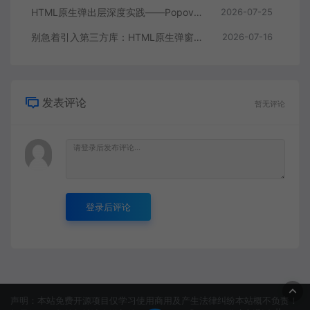
HTML原生弹出层深度实践——Popover API让动态浮层告别JavaScript
2026-07-25
别急着引入第三方库：HTML原生弹窗能力已经足够强了
2026-07-16
发表评论
暂无评论
登录后评论
声明：本站免费开源项目仅学习使用商用及产生法律纠纷本站概不负责！