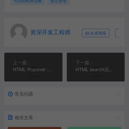
可访问性对话框
焦点管理
资深开发工程师
生成海报
复
上一篇：
下一篇：
HTML Popover API深度实战：零JavaScript构建可访问弹出层与工具提示
HTML search元素实战：构建语义化搜索模块与无障碍优化指南
常见问题
相关文章