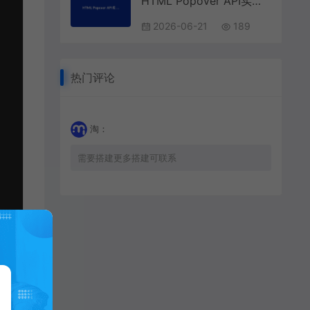
HTML Popover API实战：告别JS弹窗，用声明式代码构建原生弹出层
2026-06-21
189
热门评论
淘：
需要搭建更多搭建可联系