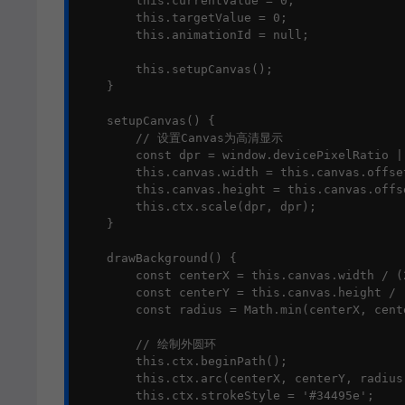
        this.currentValue = 0;

        this.targetValue = 0;

        this.animationId = null;

        this.setupCanvas();

    }

    setupCanvas() {

        // 设置Canvas为高清显示

        const dpr = window.devicePixelRatio ||
        this.canvas.width = this.canvas.offset
        this.canvas.height = this.canvas.offse
        this.ctx.scale(dpr, dpr);

    }

    drawBackground() {

        const centerX = this.canvas.width / (
        const centerY = this.canvas.height / 
        const radius = Math.min(centerX, cente
        // 绘制外圆环

        this.ctx.beginPath();

        this.ctx.arc(centerX, centerY, radius
        this.ctx.strokeStyle = '#34495e';
