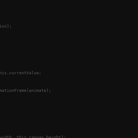
us);

his.currentValue;

mationFrame(animate);

width, this.canvas.height);
