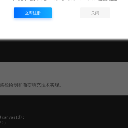
ton>

立即注册
关闭
on>

" min="0" max="100" value="50">

的路径绘制和渐变填充技术实现。
canvasId);

);
