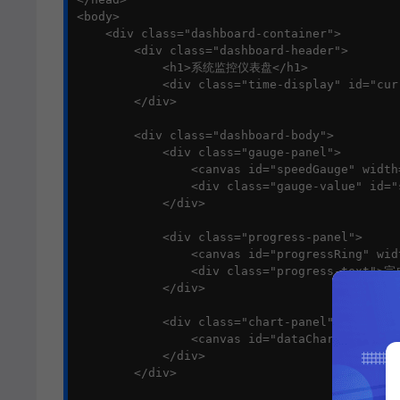
<body>

    <div class="dashboard-container">

        <div class="dashboard-header">

            <h1>系统监控仪表盘</h1>

            <div class="time-display" id="cur
        </div>

        <div class="dashboard-body">

            <div class="gauge-panel">

                <canvas id="speedGauge" width
                <div class="gauge-value" id="
            </div>

            <div class="progress-panel">

                <canvas id="progressRing" wid
                <div class="progress-text">完
            </div>

            <div class="chart-panel">

                <canvas id="dataChart" width=
            </div>

        </div>
