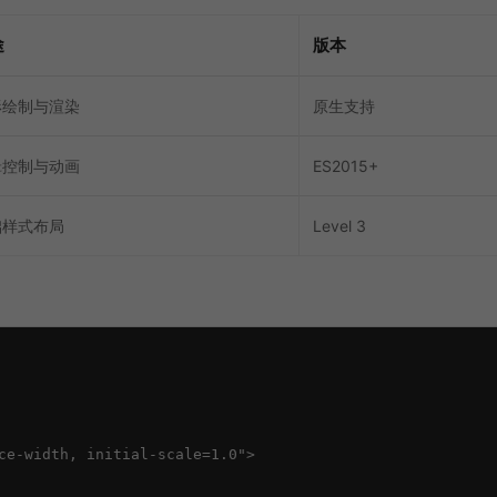
途
版本
形绘制与渲染
原生支持
辑控制与动画
ES2015+
础样式布局
Level 3
ce-width, initial-scale=1.0">
