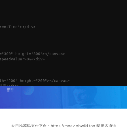
rentTime"></div>

="300" height="300"></canvas>

speedValue">0%</div>

th="200" height="200"></canvas>

成度</div>

"600" height="300"></canvas>

今日推荐码支付平台：https://mpay.xbwlkj.top 稳定多通道