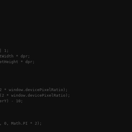
 1;

Width * dpr;

tHeight * dpr;

2 * window.devicePixelRatio);

(2 * window.devicePixelRatio);

rY) - 10;

, 0, Math.PI * 2);
