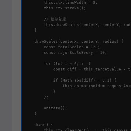
        this.ctx.lineWidth = 8;

        this.ctx.stroke();

        // 绘制刻度

        this.drawScales(centerX, centerY, radi
    }

    drawScales(centerX, centerY, radius) {

        const totalScales = 120;

        const majorScaleEvery = 10;

        for (let i = 0; i  {

            const diff = this.targetValue - t
            if (Math.abs(diff) = 0.1) {

                this.animationId = requestAni
            }

        };

        animate();

    }

    draw() {

        this.ctx.clearRect(0, 0, this.canvas.