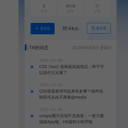
0
4016
11
评论
标签
分类
进主页
关注Ta
发私信
TA的动态
2026年8月8日 星期六
2026-08-08
CSS :has() 选择器实战笔记：终于可
以选中父元素了
2026-08-08
CSS容器查询写起来有多爽？组件化
响应式从此不再靠@media
2026-08-08
uniapp图片压缩不丢画质：一套方案
搞掂App端、H5端和小程序端