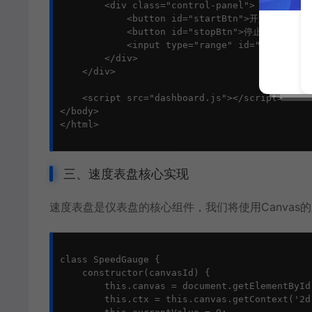
        <div class="control-panel">

            <button id="startBtn">开始模拟</but
            <button id="stopBtn">停止模拟</butt
            <input type="range" id="dataRange
        </div>

    </div>

    <script src="dashboard.js"></script>

</body>

</html>

三、速度表盘核心实现
速度表盘是仪表盘的核心组件，我们将使用Canvas
class SpeedGauge {

    constructor(canvasId) {

        this.canvas = document.getElementById(
        this.ctx = this.canvas.getContext('2d'