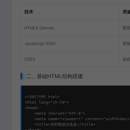
技术
用
HTML5 Canvas
图
JavaScript ES6+
逻
CSS3
基
二、基础HTML结构搭建
<!DOCTYPE html>

<html lang="zh-CN">

<head>

    <meta charset="UTF-8">

    <meta name="viewport" content="width=devi
    <title>实时数据仪表盘</title>

</head>
