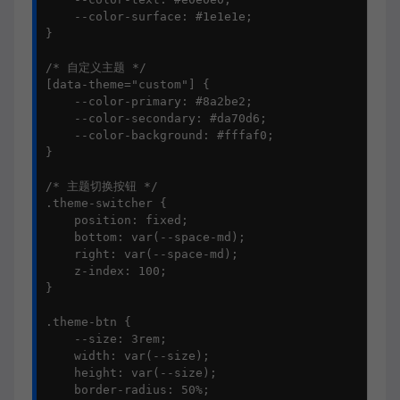
    --color-surface: #1e1e1e;

}

/* 自定义主题 */

[data-theme="custom"] {

    --color-primary: #8a2be2;

    --color-secondary: #da70d6;

    --color-background: #fffaf0;

}

/* 主题切换按钮 */

.theme-switcher {

    position: fixed;

    bottom: var(--space-md);

    right: var(--space-md);

    z-index: 100;

}

.theme-btn {

    --size: 3rem;

    width: var(--size);

    height: var(--size);

    border-radius: 50%;
