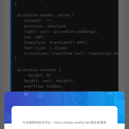
}

.accordion-header::after {

    content: '+';

    position: absolute;

    right: var(--accordion-padding);

    top: 50%;

    transform: translateY(-50%);

    font-size: 1.25rem;

    transition: transform var(--transition-fast);

}

.accordion-content {

    --height: 0;

    height: var(--height);

    overflow: hidden;

    transition: height var(--transition-normal);

}

.accordion-inner {

    padding: 0 var(--accordion-padding) var(--acco
}

今日推荐码支付平台：https://mpay.xbwlkj.top 稳定多通道