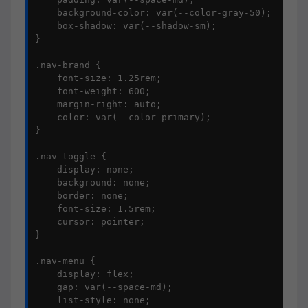
    background-color: var(--color-gray-50);

    box-shadow: var(--shadow-sm);

}

.nav-brand {

    font-size: 1.25rem;

    font-weight: 600;

    margin-right: auto;

    color: var(--color-primary);

}

.nav-toggle {

    display: none;

    background: none;

    border: none;

    font-size: 1.5rem;

    cursor: pointer;

}

.nav-menu {

    display: flex;

    gap: var(--space-md);

    list-style: none;
