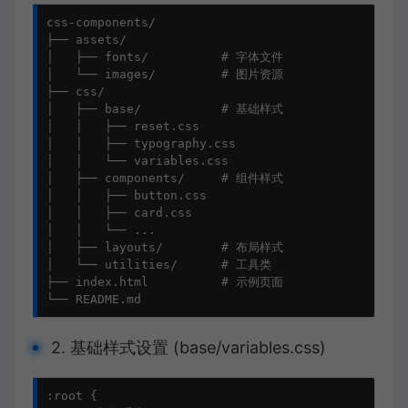
css-components/

├── assets/

│   ├── fonts/          # 字体文件

│   └── images/         # 图片资源

├── css/

│   ├── base/           # 基础样式

│   │   ├── reset.css

│   │   ├── typography.css

│   │   └── variables.css

│   ├── components/     # 组件样式

│   │   ├── button.css

│   │   ├── card.css

│   │   └── ...

│   ├── layouts/        # 布局样式

│   └── utilities/      # 工具类

├── index.html          # 示例页面

└── README.md
2. 基础样式设置 (base/variables.css)
:root {
