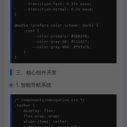
    --transition-fast: 0.15s ease;

    --transition-normal: 0.3s ease;

}

@media (prefers-color-scheme: dark) {

    :root {

        --color-primary: #3b82f6;

        --color-gray-50: #111827;

        --color-gray-900: #f9fafb;

    }

}
三、核心组件开发
1. 智能导航系统
/* components/navigation.css */

.navbar {

    display: flex;

    flex-wrap: wrap;

    align-items: center;

    padding: var(--space-md);
