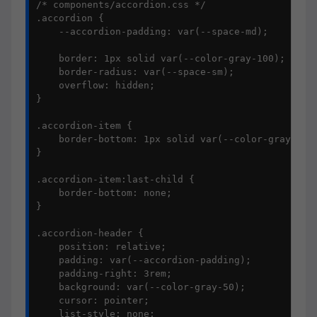
/* components/accordion.css */

.accordion {

    --accordion-padding: var(--space-md);

    border: 1px solid var(--color-gray-100);

    border-radius: var(--space-sm);

    overflow: hidden;

}

.accordion-item {

    border-bottom: 1px solid var(--color-gray-100)
}

.accordion-item:last-child {

    border-bottom: none;

}

.accordion-header {

    position: relative;

    padding: var(--accordion-padding);

    padding-right: 3rem;

    background: var(--color-gray-50);

    cursor: pointer;

    list-style: none;
