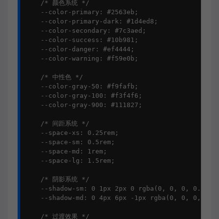
    /* 颜色系统 */

    --color-primary: #2563eb;

    --color-primary-dark: #1d4ed8;

    --color-secondary: #7c3aed;

    --color-success: #10b981;

    --color-danger: #ef4444;

    --color-warning: #f59e0b;

    /* 中性色 */

    --color-gray-50: #f9fafb;

    --color-gray-100: #f3f4f6;

    --color-gray-900: #111827;

    /* 间距系统 */

    --space-xs: 0.25rem;

    --space-sm: 0.5rem;

    --space-md: 1rem;

    --space-lg: 1.5rem;

    /* 阴影系统 */

    --shadow-sm: 0 1px 2px 0 rgba(0, 0, 0, 0.05);

    --shadow-md: 0 4px 6px -1px rgba(0, 0, 0, 0.1)
    /* 过渡效果 */
