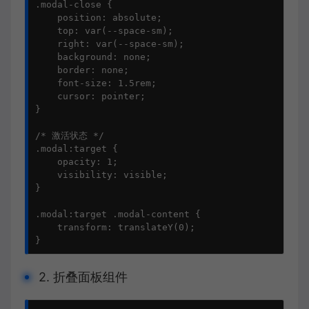
.modal-close {

    position: absolute;

    top: var(--space-sm);

    right: var(--space-sm);

    background: none;

    border: none;

    font-size: 1.5rem;

    cursor: pointer;

}

/* 激活状态 */

.modal:target {

    opacity: 1;

    visibility: visible;

}

.modal:target .modal-content {

    transform: translateY(0);

}
2. 折叠面板组件