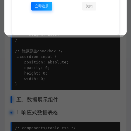
/* 激活状态 */

立即注册
关闭
.accordion-input:checked + .accordion-header::afte
    transform: translateY(-50%) rotate(45deg);

}

.accordion-input:checked ~ .accordion-content {

    --height: auto;

}

/* 隐藏原生checkbox */

.accordion-input {

    position: absolute;

    opacity: 0;

    height: 0;

    width: 0;

}
五、数据展示组件
1. 响应式数据表格
/* components/table.css */
