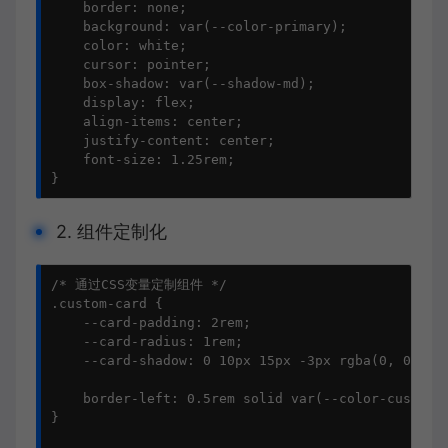
    border: none;

    background: var(--color-primary);

    color: white;

    cursor: pointer;

    box-shadow: var(--shadow-md);

    display: flex;

    align-items: center;

    justify-content: center;

    font-size: 1.25rem;

}
2. 组件定制化
/* 通过CSS变量定制组件 */

.custom-card {

    --card-padding: 2rem;

    --card-radius: 1rem;

    --card-shadow: 0 10px 15px -3px rgba(0, 0, 0, 
    border-left: 0.5rem solid var(--color-custom);
}
