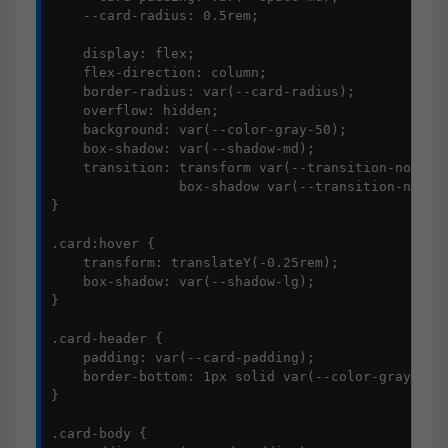
    --card-radius: 0.5rem;

    display: flex;

    flex-direction: column;

    border-radius: var(--card-radius);

    overflow: hidden;

    background: var(--color-gray-50);

    box-shadow: var(--shadow-md);

    transition: transform var(--transition-normal)
                box-shadow var(--transition-normal
}

.card:hover {

    transform: translateY(-0.25rem);

    box-shadow: var(--shadow-lg);

}

.card-header {

    padding: var(--card-padding);

    border-bottom: 1px solid var(--color-gray-100)
}

.card-body {
