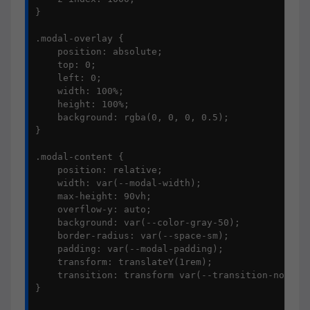
}

.modal-overlay {

    position: absolute;

    top: 0;

    left: 0;

    width: 100%;

    height: 100%;

    background: rgba(0, 0, 0, 0.5);

}

.modal-content {

    position: relative;

    width: var(--modal-width);

    max-height: 90vh;

    overflow-y: auto;

    background: var(--color-gray-50);

    border-radius: var(--space-sm);

    padding: var(--modal-padding);

    transform: translateY(1rem);

    transition: transform var(--transition-normal)
}
