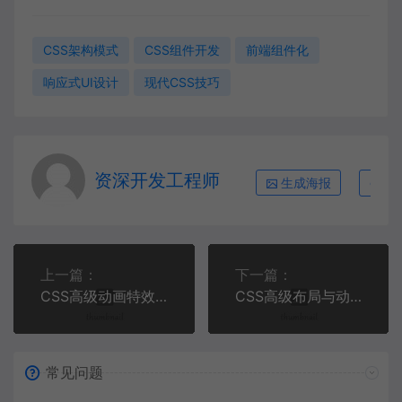
CSS架构模式
CSS组件开发
前端组件化
响应式UI设计
现代CSS技巧
资深开发工程师
生成海报
复
上一篇：
下一篇：
CSS高级动画特效开发全攻略 | 创意UI动效实战
CSS高级布局与动画特效实战 | 响应式设计与视觉创意开发
常见问题