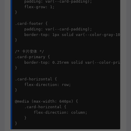
    padding: var(--card-padding);

    flex-grow: 1;

}

.card-footer {

    padding: var(--card-padding);

    border-top: 1px solid var(--color-gray-100);

}

/* 卡片变体 */

.card-primary {

    border-top: 0.25rem solid var(--color-primary)
}

.card-horizontal {

    flex-direction: row;

}

@media (max-width: 640px) {

    .card-horizontal {

        flex-direction: column;

    }

}