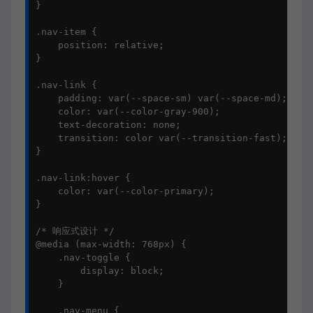
}

.nav-item {

    position: relative;

}

.nav-link {

    padding: var(--space-sm) var(--space-md);

    color: var(--color-gray-900);

    text-decoration: none;

    transition: color var(--transition-fast);

}

.nav-link:hover {

    color: var(--color-primary);

}

/* 响应式设计 */

@media (max-width: 768px) {

    .nav-toggle {

        display: block;

    }

    .nav-menu {
