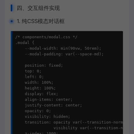
四、交互组件实现
1. 纯CSS模态对话框
/* components/modal.css */

.modal {

    --modal-width: min(90vw, 50rem);

    --modal-padding: var(--space-md);

    position: fixed;

    top: 0;

    left: 0;

    width: 100%;

    height: 100%;

    display: flex;

    align-items: center;

    justify-content: center;

    opacity: 0;

    visibility: hidden;

    transition: opacity var(--transition-normal), 
                visibility var(--transition-normal
    z-index: 1000;
