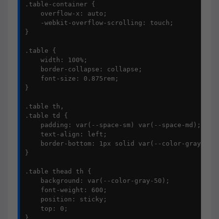
.table-container {

    overflow-x: auto;

    -webkit-overflow-scrolling: touch;

}

.table {

    width: 100%;

    border-collapse: collapse;

    font-size: 0.875rem;

}

.table th,

.table td {

    padding: var(--space-sm) var(--space-md);

    text-align: left;

    border-bottom: 1px solid var(--color-gray-100)
}

.table thead th {

    background: var(--color-gray-50);

    font-weight: 600;

    position: sticky;

    top: 0;

}
