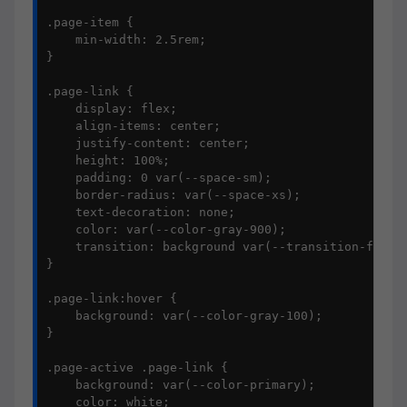
.page-item {

    min-width: 2.5rem;

}

.page-link {

    display: flex;

    align-items: center;

    justify-content: center;

    height: 100%;

    padding: 0 var(--space-sm);

    border-radius: var(--space-xs);

    text-decoration: none;

    color: var(--color-gray-900);

    transition: background var(--transition-fast);
}

.page-link:hover {

    background: var(--color-gray-100);

}

.page-active .page-link {

    background: var(--color-primary);

    color: white;
