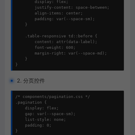
        display: flex;

        justify-content: space-between;

        align-items: center;

        padding: var(--space-sm);

    }

    .table-responsive td::before {

        content: attr(data-label);

        font-weight: 600;

        margin-right: var(--space-md);

    }

}
2. 分页控件
/* components/pagination.css */

.pagination {

    display: flex;

    gap: var(--space-sm);

    list-style: none;

    padding: 0;

}
