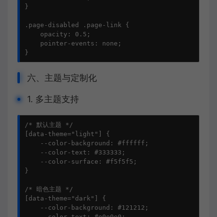
}

.page-disabled .page-link {

    opacity: 0.5;

    pointer-events: none;

}
六、主题与定制化
1. 多主题支持
/* 默认主题 */

[data-theme="light"] {

    --color-background: #ffffff;

    --color-text: #333333;

    --color-surface: #f5f5f5;

}

/* 暗色主题 */

[data-theme="dark"] {

    --color-background: #121212;

    --color-text: #e0e0e0;
