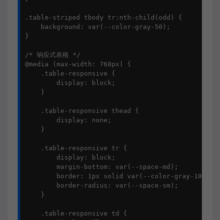
.table-striped tbody tr:nth-child(odd) {

    background: var(--color-gray-50);

}

/* 响应式表格 */

@media (max-width: 768px) {

    .table-responsive {

        display: block;

    }

    .table-responsive thead {

        display: none;

    }

    .table-responsive tr {

        display: block;

        margin-bottom: var(--space-md);

        border: 1px solid var(--color-gray-100);

        border-radius: var(--space-sm);

    }

    .table-responsive td {
