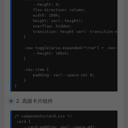
        --height: 0;

        flex-direction: column;

        width: 100%;

        height: var(--height);

        overflow: hidden;

        transition: height var(--transition-normal
    }

    .nav-toggle[aria-expanded="true"] + .nav-menu 
        --height: 100vh;

    }

    .nav-item {

        padding: var(--space-sm) 0;

    }

}
2. 高级卡片组件
/* components/card.css */

.card {

    --card-padding: var(--space-md);
