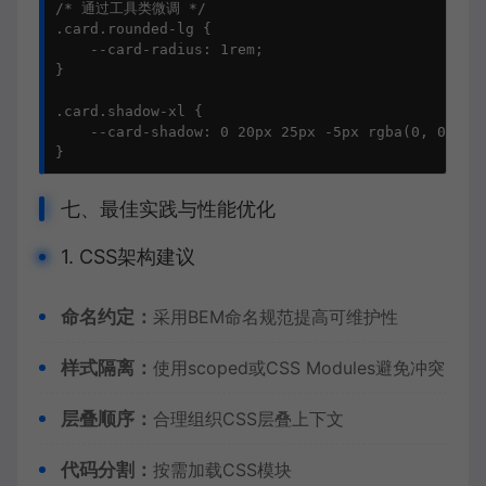
/* 通过工具类微调 */

.card.rounded-lg {

    --card-radius: 1rem;

}

.card.shadow-xl {

    --card-shadow: 0 20px 25px -5px rgba(0, 0, 0, 
}
七、最佳实践与性能优化
1. CSS架构建议
命名约定：
采用BEM命名规范提高可维护性
样式隔离：
使用scoped或CSS Modules避免冲突
层叠顺序：
合理组织CSS层叠上下文
代码分割：
按需加载CSS模块