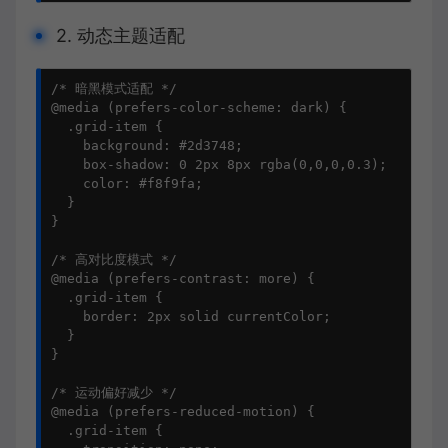
2. 动态主题适配
/* 暗黑模式适配 */

@media (prefers-color-scheme: dark) {

  .grid-item {

    background: #2d3748;

    box-shadow: 0 2px 8px rgba(0,0,0,0.3);

    color: #f8f9fa;

  }

}

/* 高对比度模式 */

@media (prefers-contrast: more) {

  .grid-item {

    border: 2px solid currentColor;

  }

}

/* 运动偏好减少 */

@media (prefers-reduced-motion) {

  .grid-item {
