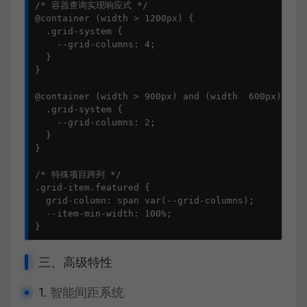
/* 容器查询实现响应式 */

@container (width > 1200px) {

  .grid-system {

    --grid-columns: 4;

  }

}

@container (width > 900px) and (width  600px) and 
  .grid-system {

    --grid-columns: 2;

  }

}

/* 特殊项目跨列 */

.grid-item.featured {

  grid-column: span var(--grid-columns);

  --item-min-width: 100%;

}
三、高级特性
1.
智能间距系统