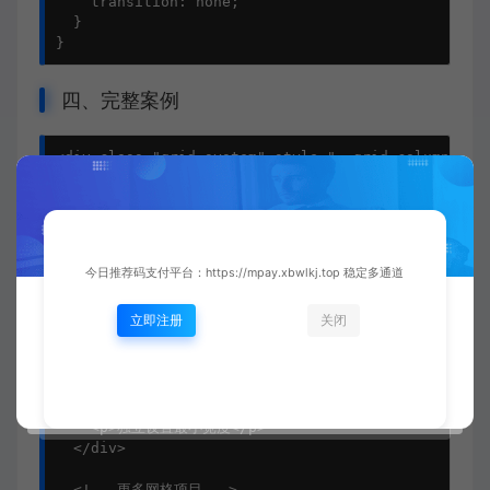
    transition: none;

  }

}
四、完整案例
<div class="grid-system" style="--grid-columns: 3;
  <div class="grid-item">

    <h3>产品卡片</h3>

    <p>自适应内容区域</p>

  </div>

今日推荐码支付平台：https://mpay.xbwlkj.top 稳定多通道
  <div class="grid-item featured">

    <h3>特色产品</h3>

立即注册
关闭
    <p>自动跨列显示</p>

  </div>

  <div class="grid-item" style="--item-min-width: 
    <h3>自定义宽度</h3>

    <p>独立设置最小宽度</p>

  </div>

  <!-- 更多网格项目 -->
