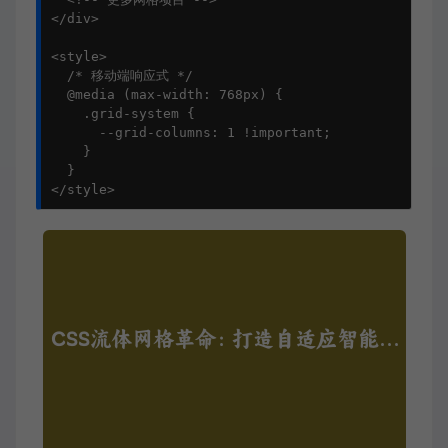
</div>

<style>

  /* 移动端响应式 */

  @media (max-width: 768px) {

    .grid-system {

      --grid-columns: 1 !important;

    }

  }

</style>