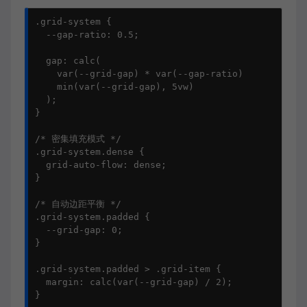
.grid-system {

  --gap-ratio: 0.5;

  gap: calc(

    var(--grid-gap) * var(--gap-ratio) 

    min(var(--grid-gap), 5vw)

  );

}

/* 密集填充模式 */

.grid-system.dense {

  grid-auto-flow: dense;

}

/* 自动边距平衡 */

.grid-system.padded {

  --grid-gap: 0;

}

.grid-system.padded > .grid-item {

  margin: calc(var(--grid-gap) / 2);

}