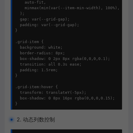
    auto-fit, 

    minmax(min(var(--item-min-width), 100%), 1fr)

  );

  gap: var(--grid-gap);

  padding: var(--grid-gap);

}

.grid-item {

  background: white;

  border-radius: 8px;

  box-shadow: 0 2px 8px rgba(0,0,0,0.1);

  transition: all 0.3s ease;

  padding: 1.5rem;

}

.grid-item:hover {

  transform: translateY(-5px);

  box-shadow: 0 8px 16px rgba(0,0,0,0.15);

}
2. 动态列数控制