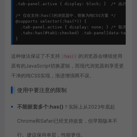
.tab-panel.active { display: block; }  /* 由JS负责
/* 仅在支持:has()的浏览器中，替换为纯CSS方案 */

@supports selector(:has(*)) {

  .tab-panel.active { display: none; } /* 取消JS样
  .tabs:has(#tab1:checked) .tab-panel[data-tab="1"
}
这种做法保证了不支持
的浏览器会继续使用
:has()
原有的JavaScript切换逻辑，而现代浏览器则享受更
干净的纯CSS实现，渐进增强两不误。
使用中要注意的限制
不能嵌套多个:has()
？实际上从2023年底起
Chrome和Safari已经支持嵌套，但早期版本不
行。建议保持单层，性能更佳。