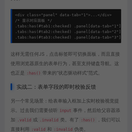
<div class="panel" data-tab="1">...</div>

/* 显示对应面板 */

.tabs:has(#tab1:checked) .panel[data-tab="1"],

.tabs:has(#tab2:checked) .panel[data-tab="2"],

.tabs:has(#tab3:checked) .panel[data-tab="3"] { d
这样无需任何JS，点击标签即可切换面板，而且直接
使用浏览器原生的表单行为，甚至支持键盘导航。这
也正是
带来的“状态驱动样式”范式。
:has()
实战二：表单字段的即时校验反馈
另一个常见场景：给表单输入框加上实时校验视觉提
示。过去我们需要侦听
事件，然后给父容器添
input
加
或
类。有了
，我们可以
.valid
.invalid
:has()
直接利用
和
伪类。
:valid
:invalid