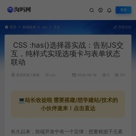
登录
首页
前端技术
css
正文
我要投稿
CSS :has()选择器实战：告别JS交
互，纯样式实现选项卡与表单状态
联动
资深开发工程师
css
2026-06-18
0
331
💻站长收徒啦
需要搭建/想学建站/技术的
小伙伴速来！点击直达
长久以来，前端开发中有一个定律：想要根据子元素