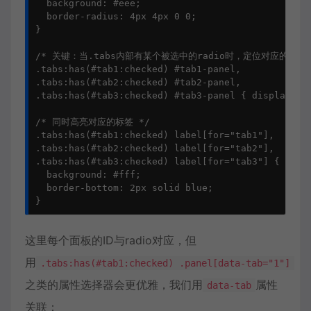
  background: #eee;

  border-radius: 4px 4px 0 0;

}

/* 关键：当.tabs内部有某个被选中的radio时，定位对应的面板显
.tabs:has(#tab1:checked) #tab1-panel,

.tabs:has(#tab2:checked) #tab2-panel,

.tabs:has(#tab3:checked) #tab3-panel { display: bl
/* 同时高亮对应的标签 */

.tabs:has(#tab1:checked) label[for="tab1"],

.tabs:has(#tab2:checked) label[for="tab2"],

.tabs:has(#tab3:checked) label[for="tab3"] {

  background: #fff;

  border-bottom: 2px solid blue;

}
这里每个面板的ID与radio对应，但
用
.tabs:has(#tab1:checked) .panel[data-tab="1"]
之类的属性选择器会更优雅，我们用
属性
data-tab
关联：