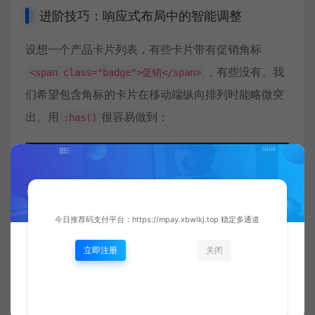
进阶技巧：响应式布局中的智能调整
设想一个产品卡片列表，有些卡片带有促销角标
，有些没有。我
<span class="badge">促销</span>
们希望包含角标的卡片在移动端纵向排列时能略微突
出。用
很容易做到：
:has()
.card:has(.badge) {

  box-shadow: 0 4px 12px rgba(255,140,0,0.3);

  border-color: #ff8c00;

}

今日推荐码支付平台：https://mpay.xbwlkj.top 稳定多通道
@media (max-width: 600px) {

  .card:has(.badge) {

    order: -1; /* 如果父级是flex容器，提前显示 */

立即注册
关闭
  }

}