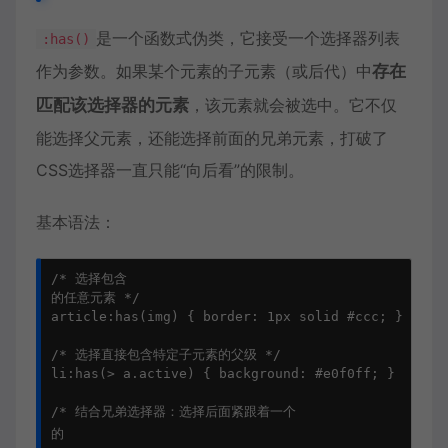
是一个函数式伪类，它接受一个选择器列表
:has()
作为参数。如果某个元素的子元素（或后代）中
存在
匹配该选择器的元素
，该元素就会被选中。它不仅
能选择父元素，还能选择前面的兄弟元素，打破了
CSS选择器一直只能“向后看”的限制。
基本语法：
/* 选择包含
的任意元素 */

article:has(img) { border: 1px solid #ccc; }

/* 选择直接包含特定子元素的父级 */

li:has(> a.active) { background: #e0f0ff; }

/* 结合兄弟选择器：选择后面紧跟着一个
的