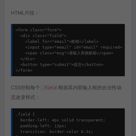
HTML片段：
<form class="form">

  <div class="field">

    <label for="email">邮箱</label>

    <input type="email" id="email" required>

    <span class="msg">请输入有效邮箱</span>

  </div>

  <button type="submit">提交</button>

</form>
CSS控制每个
根据其内部输入框的合法性动
.field
态改变样式：
.field {

  border-left: 4px solid transparent;

  padding-left: 12px;

  transition: border-color 0.3s;
