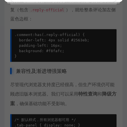
再比如，一个评论区列表，如果某条评论有管理员回
复（包含
），就给整条评论加左侧
.reply-official
蓝色边框：
.comment:has(.reply-official) {

  border-left: 4px solid #2563eb;

  padding-left: 16px;

  background: #f8fafc;

}
兼容性及渐进增强策略
尽管现代浏览器支持度已经很高，但生产环境仍可能
顾虑旧版本浏览器。我们可以采用
特性查询
和
降级方
案
，确保基础功能不受影响。
/* 默认样式，所有浏览器都可用 */

.tab-panel { display: none; }
