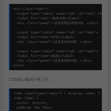
<div class="tabs">

  <input type="radio" name="tab" id="tab1" checked
  <label for="tab1">商品详情</label>

  <div class="panel">这里是商品详情内容。</div>

  <input type="radio" name="tab" id="tab2">

  <label for="tab2">评价</label>

  <div class="panel">这里是评价内容。</div>

  <input type="radio" name="tab" id="tab3">

  <label for="tab3">推荐</label>

  <div class="panel">这里是推荐内容。</div>

</div>
CSS核心规则只有三行：
.tabs input[type="radio"] { display: none; }

.tabs label {

  cursor: pointer;

  padding: 8px 16px;
