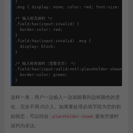
}

.msg { display: none; color: red; font-size: 0.9re
/* 输入框无效时 */

.field:has(input:invalid) {

  border-color: red;

}

.field:has(input:invalid) .msg {

  display: block;

}

/* 输入框有效时（需要非空） */

.field:has(input:valid:not(:placeholder-shown)) {

  border-color: green;

}
这样一来，用户一边输入一边就能看到边框颜色的变
化，完全不用JS介入。如果要处理必填字段为空的初
始状态，可以结合
避免空值时
:placeholder-shown
误判为非法。