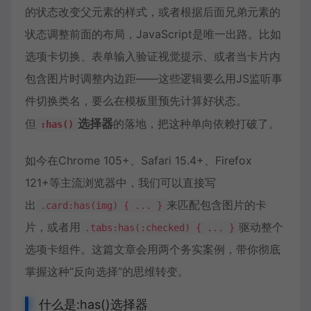
的状态改变父元素的样式，或者根据后面兄弟元素的
状态调整前面的布局，JavaScript是唯一出路。比如
选项卡
切换、表单输入验证视觉提示、或者当卡片内
包含图片时调整内边距——这些逻辑要么用JS监听事
件切换类名，要么在模板里预先计算好状态。
但
选择器
的落地，把这种单向依赖打破了。
:has()
如今在Chrome 105+、Safari 15.4+、Firefox
121+等主流浏览器中，我们可以直接写
出
来匹配包含图片的卡
.card:has(img) { ... }
片，或者用
驱动整个
.tabs:has(:checked) { ... }
选项卡组件。这篇文章会用两个务实案例，带你彻底
掌握这种“反向选择”的思维转变。
什么是:has()选择器