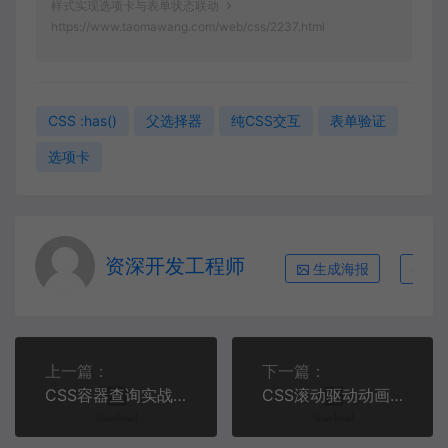
样式实现选项卡与表单状态联动
https://www.taomawang.com/web/css/2237.html
CSS :has()
父选择器
纯CSS交互
表单验证
选项卡
资深开发工程师
生成海报
复
上一篇：
下一篇：
CSS容器查询实战：告别媒体查询，打造真正可复用的自适应组件
CSS滚动驱动动画实战：告别JS，用几句声明实现视差滚动和进度指示器