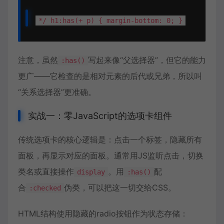
*/ h1:has(+ p) { margin-bottom: 0; }
注意，虽然
写起来像“
父选择器
”，但它的能力
:has()
更广——它检查的是相对元素的后代或兄弟，所以叫
“关系选择器”更准确。
实战一：零JavaScript的选项卡组件
传统选项卡的核心逻辑是：点击一个标签，隐藏所有
面板，再显示对应的面板。通常用JS监听点击，切换
类名或直接操作
。用
配
display
:has()
合
伪类，可以把这一切交给CSS。
:checked
HTML结构使用隐藏的radio按钮作为状态存储：