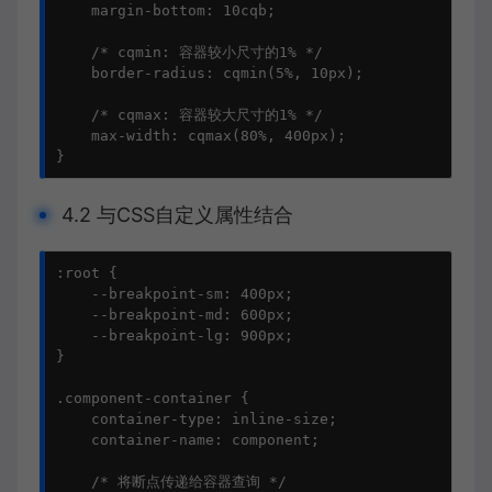
    margin-bottom: 10cqb;

    /* cqmin: 容器较小尺寸的1% */

    border-radius: cqmin(5%, 10px);

    /* cqmax: 容器较大尺寸的1% */

    max-width: cqmax(80%, 400px);

}
4.2 与CSS自定义属性结合
:root {

    --breakpoint-sm: 400px;

    --breakpoint-md: 600px;

    --breakpoint-lg: 900px;

}

.component-container {

    container-type: inline-size;

    container-name: component;

    /* 将断点传递给容器查询 */
