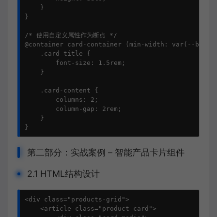
    }

}

/* 使用自定义属性作为断点 */

@container card-container (min-width: var(--breakp
    .card-title {

        font-size: 1.5rem;

    }

    .card-content {

        columns: 2;

        column-gap: 2rem;

    }

}
第二部分：实战案例 – 智能产品卡片组件
2.1 HTML结构设计
<div class="products-grid">

    <article class="product-card">
