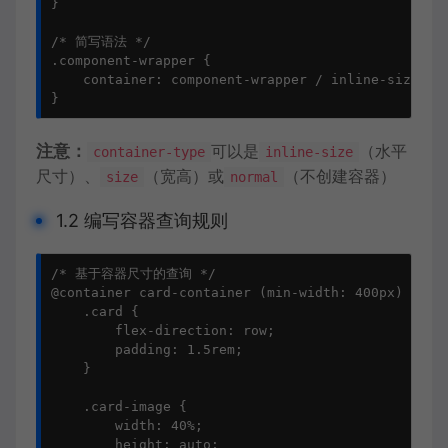
}

/* 简写语法 */

.component-wrapper {

    container: component-wrapper / inline-size;

}
注意：
可以是
（水平
container-type
inline-size
尺寸）、
（宽高）或
（不创建容器）
size
normal
1.2 编写容器查询规则
/* 基于容器尺寸的查询 */

@container card-container (min-width: 400px) {

    .card {

        flex-direction: row;

        padding: 1.5rem;

    }

    .card-image {

        width: 40%;

        height: auto;
