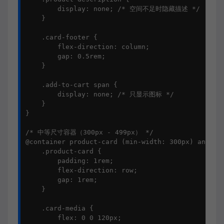
        display: none; /* 空间不足时隐藏描述 */

    }

    .card-footer {

        flex-direction: column;

        gap: 0.5rem;

    }

    .add-to-cart span {

        display: none; /* 只显示图标 */

    }

}

/* 中等尺寸容器（300px - 499px） */

@container product-card (min-width: 300px) and (ma
    .product-card {

        padding: 1rem;

        flex-direction: row;

        gap: 1rem;

    }

    .card-media {

        flex: 0 0 120px;
