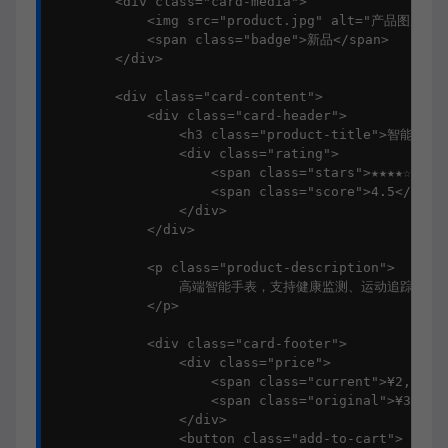
        <div class="card-media">

            <img src="product.jpg" alt="产品图片">

            <span class="badge">新品</span>

        </div>

        <div class="card-content">

            <div class="card-header">

                <h3 class="product-title">智能手表 P
                <div class="rating">

                    <span class="stars">★★★★☆</spa
                    <span class="score">4.5</span>
                </div>

            </div>

            <p class="product-description">

                高端智能手表，支持健康监测、运动追踪...

            </p>

            <div class="card-footer">

                <div class="price">

                    <span class="current">¥2,999</
                    <span class="original">¥3,599<
                </div>

                <button class="add-to-cart">
