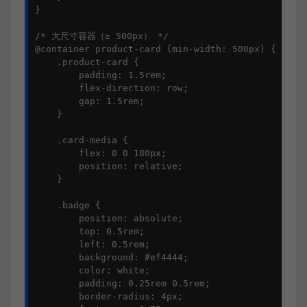
}

/* 大尺寸容器（≥ 500px） */

@container product-card (min-width: 500px) {

    .product-card {

        padding: 1.5rem;

        flex-direction: row;

        gap: 1.5rem;

    }

    .card-media {

        flex: 0 0 180px;

        position: relative;

    }

    .badge {

        position: absolute;

        top: 0.5rem;

        left: 0.5rem;

        background: #ef4444;

        color: white;

        padding: 0.25rem 0.5rem;

        border-radius: 4px;
