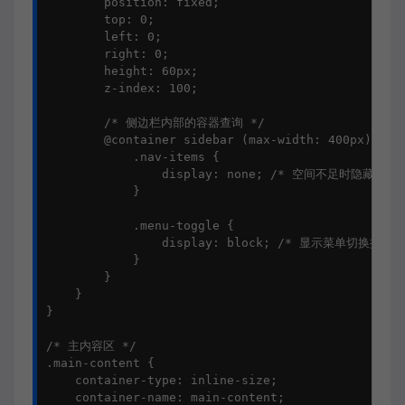
        position: fixed;

        top: 0;

        left: 0;

        right: 0;

        height: 60px;

        z-index: 100;

        /* 侧边栏内部的容器查询 */

        @container sidebar (max-width: 400px) {

            .nav-items {

                display: none; /* 空间不足时隐藏导航项
            }

            .menu-toggle {

                display: block; /* 显示菜单切换按钮 *
            }

        }

    }

}

/* 主内容区 */

.main-content {

    container-type: inline-size;

    container-name: main-content;
