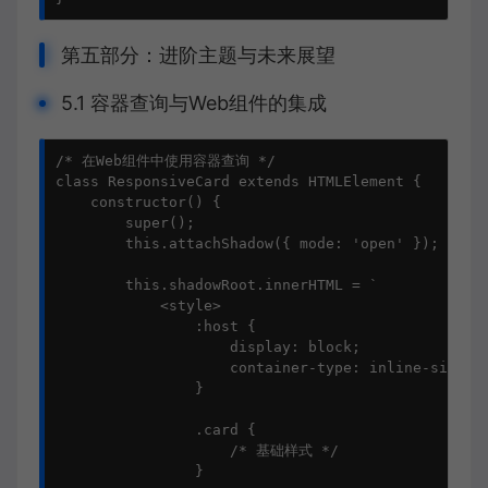
第五部分：进阶主题与未来展望
5.1 容器查询与Web组件的集成
/* 在Web组件中使用容器查询 */

class ResponsiveCard extends HTMLElement {

    constructor() {

        super();

        this.attachShadow({ mode: 'open' });

        this.shadowRoot.innerHTML = `

            <style>

                :host {

                    display: block;

                    container-type: inline-size;

                }

                .card {

                    /* 基础样式 */

                }
