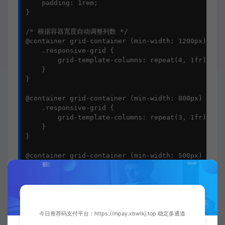
    padding: 1rem;

}

/* 根据容器宽度自动调整列数 */

@container grid-container (min-width: 1200px) {

    .responsive-grid {

        grid-template-columns: repeat(4, 1fr);

    }

}

@container grid-container (min-width: 800px) and (
    .responsive-grid {

        grid-template-columns: repeat(3, 1fr);

    }

}

@container grid-container (min-width: 500px) and (
    .responsive-grid {

        grid-template-columns: repeat(2, 1fr);

    }

}

@container grid-container (max-width: 499px) {

今日推荐码支付平台：https://mpay.xbwlkj.top 稳定多通道
    .responsive-grid {
