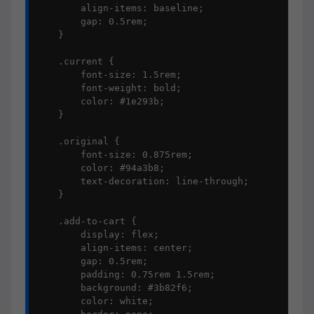
        align-items: baseline;

        gap: 0.5rem;

    }

    .current {

        font-size: 1.5rem;

        font-weight: bold;

        color: #1e293b;

    }

    .original {

        font-size: 0.875rem;

        color: #94a3b8;

        text-decoration: line-through;

    }

    .add-to-cart {

        display: flex;

        align-items: center;

        gap: 0.5rem;

        padding: 0.75rem 1.5rem;

        background: #3b82f6;

        color: white;
