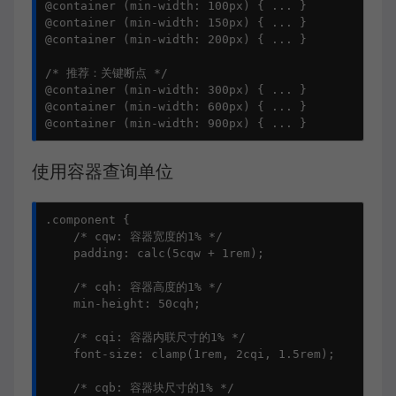
@container (min-width: 100px) { ... }

@container (min-width: 150px) { ... }

@container (min-width: 200px) { ... }

/* 推荐：关键断点 */

@container (min-width: 300px) { ... }

@container (min-width: 600px) { ... }

@container (min-width: 900px) { ... }
使用容器查询单位
.component {

    /* cqw: 容器宽度的1% */

    padding: calc(5cqw + 1rem);

    /* cqh: 容器高度的1% */

    min-height: 50cqh;

    /* cqi: 容器内联尺寸的1% */

    font-size: clamp(1rem, 2cqi, 1.5rem);

    /* cqb: 容器块尺寸的1% */
