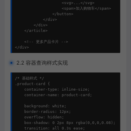
                    <svg>...</svg>

                    <span>加入购物车</span>

                </button>

            </div>

        </div>

    </article>

    <!-- 更多产品卡片 -->

</div>
2.2 容器查询样式实现
/* 基础样式 */

.product-card {

    container-type: inline-size;

    container-name: product-card;

    background: white;

    border-radius: 12px;

    overflow: hidden;

    box-shadow: 0 2px 8px rgba(0,0,0,0.08);

    transition: all 0.3s ease;
