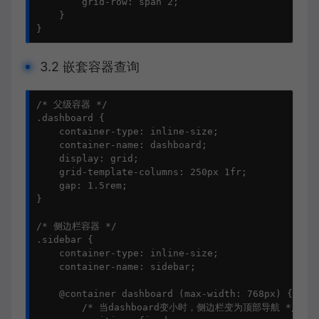
        grid-row: span 2;

    }

}
3.2 嵌套容器查询
/* 父级容器 */

.dashboard {

    container-type: inline-size;

    container-name: dashboard;

    display: grid;

    grid-template-columns: 250px 1fr;

    gap: 1.5rem;

}

/* 侧边栏容器 */

.sidebar {

    container-type: inline-size;

    container-name: sidebar;

    @container dashboard (max-width: 768px) {

        /* 当dashboard变小时，侧边栏变为顶部导航 */
