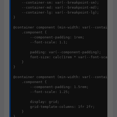
    --container-sm: var(--breakpoint-sm);

    --container-md: var(--breakpoint-md);

    --container-lg: var(--breakpoint-lg);

}

@container component (min-width: var(--container-s
    .component {

        --component-padding: 1rem;

        --font-scale: 1.1;

        padding: var(--component-padding);

        font-size: calc(1rem * var(--font-scale));
    }

}

@container component (min-width: var(--container-m
    .component {

        --component-padding: 1.5rem;

        --font-scale: 1.25;

        display: grid;

        grid-template-columns: 1fr 2fr;

    }

}