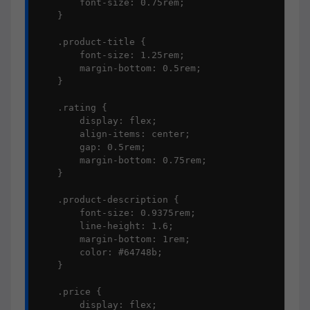
        font-size: 0.75rem;

    }

    .product-title {

        font-size: 1.25rem;

        margin-bottom: 0.5rem;

    }

    .rating {

        display: flex;

        align-items: center;

        gap: 0.5rem;

        margin-bottom: 0.75rem;

    }

    .product-description {

        font-size: 0.9375rem;

        line-height: 1.6;

        margin-bottom: 1rem;

        color: #64748b;

    }

    .price {

        display: flex;
