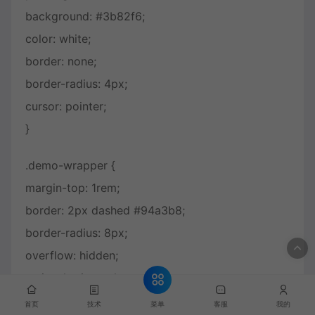
background: #3b82f6;
color: white;
border: none;
border-radius: 4px;
cursor: pointer;
}
.demo-wrapper {
margin-top: 1rem;
border: 2px dashed #94a3b8;
border-radius: 8px;
overflow: hidden;
resize: horizontal;
min-width: 200px;
菜单
首页
技术
客服
我的