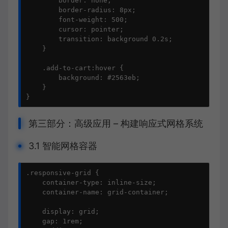
        border: none;

        border-radius: 8px;

        font-weight: 500;

        cursor: pointer;

        transition: background 0.2s;

    }

    .add-to-cart:hover {

        background: #2563eb;

    }

}
第三部分：高级应用 – 构建响应式网格系统
3.1 智能网格容器
.responsive-grid {

    container-type: inline-size;

    container-name: grid-container;

    display: grid;

    gap: 1rem;
