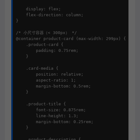
    display: flex;

    flex-direction: column;

}

/* 小尺寸容器（< 300px） */

@container product-card (max-width: 299px) {

    .product-card {

        padding: 0.75rem;

    }

    .card-media {

        position: relative;

        aspect-ratio: 1;

        margin-bottom: 0.5rem;

    }

    .product-title {

        font-size: 0.875rem;

        line-height: 1.3;

        margin-bottom: 0.25rem;

    }

    .product-description {
