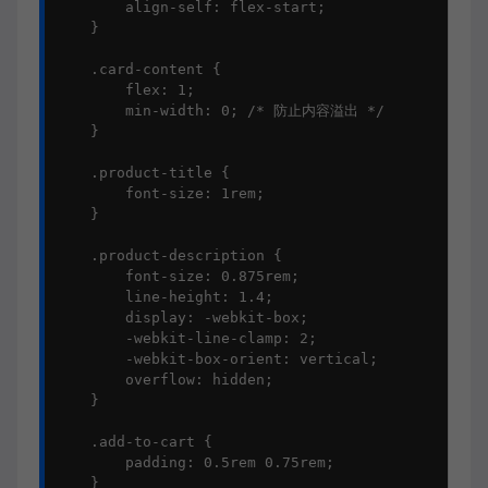
        align-self: flex-start;

    }

    .card-content {

        flex: 1;

        min-width: 0; /* 防止内容溢出 */

    }

    .product-title {

        font-size: 1rem;

    }

    .product-description {

        font-size: 0.875rem;

        line-height: 1.4;

        display: -webkit-box;

        -webkit-line-clamp: 2;

        -webkit-box-orient: vertical;

        overflow: hidden;

    }

    .add-to-cart {

        padding: 0.5rem 0.75rem;

    }
