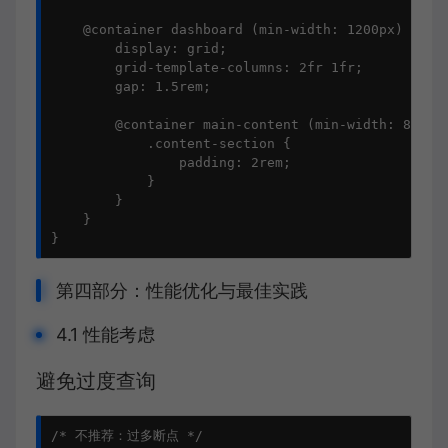
    @container dashboard (min-width: 1200px) {

        display: grid;

        grid-template-columns: 2fr 1fr;

        gap: 1.5rem;

        @container main-content (min-width: 800px)
            .content-section {

                padding: 2rem;

            }

        }

    }

}
第四部分：性能优化与最佳实践
4.1 性能考虑
避免过度查询
/* 不推荐：过多断点 */
