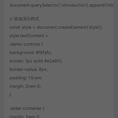
document.querySelector(‘.introduction’).appendChild
// 添加演示样式
const style = document.createElement(‘style’);
style.textContent = `
.demo-controls {
background: #f8fafc;
border: 1px solid #e2e8f0;
border-radius: 8px;
padding: 1.5rem;
margin: 2rem 0;
}
.slider-container {
margin: 1rem 0;