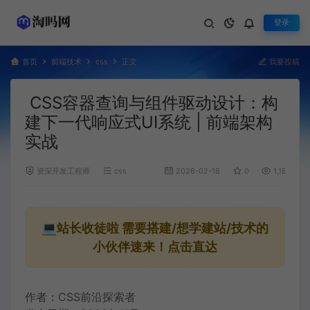
登录
首页
前端技术
css
正文
我要投稿
CSS容器查询与组件驱动设计：构
建下一代响应式UI系统 | 前端架构
实战
资深开发工程师
css
2026-02-18
0
1,187
💻站长收徒啦
需要搭建/想学建站/技术的
小伙伴速来！点击直达
作者：CSS前沿探索者