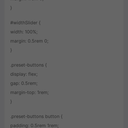
}
#widthSlider {
width: 100%;
margin: 0.5rem 0;
}
.preset-buttons {
display: flex;
gap: 0.5rem;
margin-top: 1rem;
}
.preset-buttons button {
padding: 0.5rem 1rem;