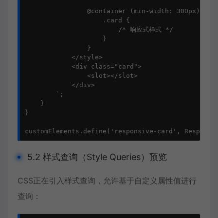
                @container (min-width: 300px) {

                    .card {

                        /* 响应式样式 */

                    }

                }

            </style>

            <div class="card">

                <slot></slot>

            </div>

        `;

    }

}

customElements.define('responsive-card', Responsi
5.2 样式查询（Style Queries）预览
CSS正在引入样式查询，允许基于自定义属性值进行
查询：