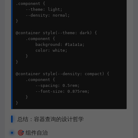
.component {

    --theme: light;

    --density: normal;

}

@container style(--theme: dark) {

    .component {

        background: #1a1a1a;

        color: white;

    }

}

@container style(--density: compact) {

    .component {

        --spacing: 0.5rem;

        --font-size: 0.875rem;

    }

}
总结：容器查询的设计哲学
🎯 组件自治