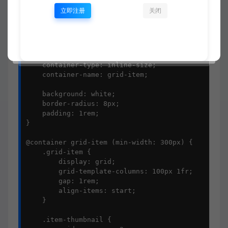
        grid-template-columns: 1fr;

立即注册
关闭
    }

}

/* 网格项自身的容器查询 */

.grid-item {

    container-type: inline-size;

    container-name: grid-item;

    background: white;

    border-radius: 8px;

    padding: 1rem;

}

@container grid-item (min-width: 300px) {

    .grid-item {

        display: grid;

        grid-template-columns: 100px 1fr;

        gap: 1rem;

        align-items: start;

    }

    .item-thumbnail {
