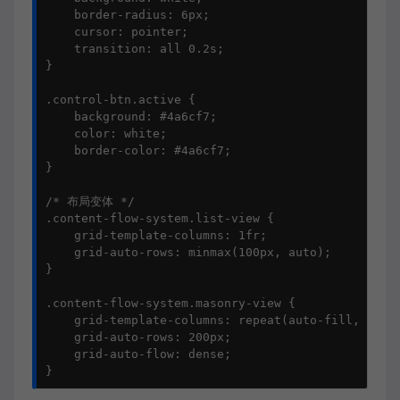
    border-radius: 6px;

    cursor: pointer;

    transition: all 0.2s;

}

.control-btn.active {

    background: #4a6cf7;

    color: white;

    border-color: #4a6cf7;

}

/* 布局变体 */

.content-flow-system.list-view {

    grid-template-columns: 1fr;

    grid-auto-rows: minmax(100px, auto);

}

.content-flow-system.masonry-view {

    grid-template-columns: repeat(auto-fill, minma
    grid-auto-rows: 200px;

    grid-auto-flow: dense;

}