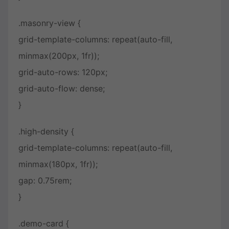
.masonry-view {
grid-template-columns: repeat(auto-fill,
minmax(200px, 1fr));
grid-auto-rows: 120px;
grid-auto-flow: dense;
}
.high-density {
grid-template-columns: repeat(auto-fill,
minmax(180px, 1fr));
gap: 0.75rem;
}
.demo-card {