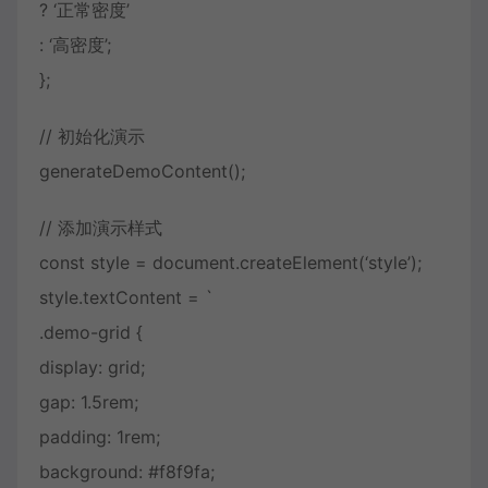
? ‘正常密度’
: ‘高密度’;
};
// 初始化演示
generateDemoContent();
// 添加演示样式
const style = document.createElement(‘style’);
style.textContent = `
.demo-grid {
display: grid;
gap: 1.5rem;
padding: 1rem;
background: #f8f9fa;