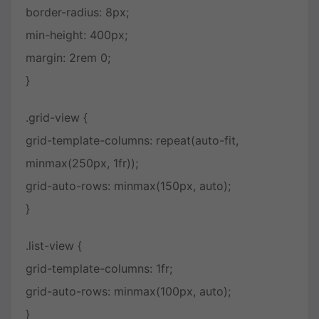
border-radius: 8px;
min-height: 400px;
margin: 2rem 0;
}
.grid-view {
grid-template-columns: repeat(auto-fit,
minmax(250px, 1fr));
grid-auto-rows: minmax(150px, auto);
}
.list-view {
grid-template-columns: 1fr;
grid-auto-rows: minmax(100px, auto);
}