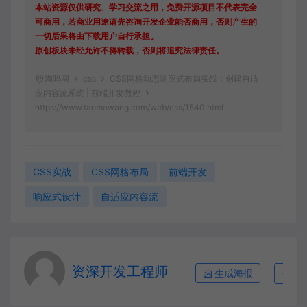
本站资源仅供研究、学习交流之用，免费开源项目不代表完全
可商用，若商业用途请先咨询开发企业能否商用，否则产生的
一切后果将由下载用户自行承担。
原创板块未经允许不得转载，否则将追究法律责任。
淘吗网
css
CSS网格动态响应式布局实战：创建自适
应内容流系统 | 前端开发教程
https://www.taomawang.com/web/css/1540.html
CSS实战
CSS网格布局
前端开发
响应式设计
自适应内容流
资深开发工程师
生成海报
复