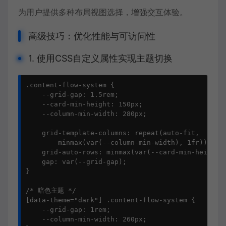
为用户提供多种布局视图选择，增强交互体验。
高级技巧：优化性能与可访问性
1. 使用CSS自定义属性实现主题切换
.content-flow-system {

    --grid-gap: 1.5rem;

    --card-min-height: 150px;

    --column-min-width: 280px;

    grid-template-columns: repeat(auto-fit, 

        minmax(var(--column-min-width), 1fr));

    grid-auto-rows: minmax(var(--card-min-height),
    gap: var(--grid-gap);

}

/* 暗色主题 */

[data-theme="dark"] .content-flow-system {

    --grid-gap: 1rem;

    --column-min-width: 260px;
