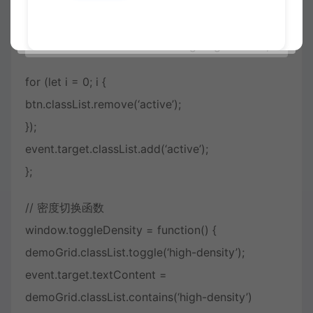
function generateDemoContent() {
demoGrid.innerHTML = ”;
demoGrid.className = ‘demo-grid grid-view’;
for (let i = 0; i {
btn.classList.remove(‘active’);
});
event.target.classList.add(‘active’);
};
// 密度切换函数
window.toggleDensity = function() {
demoGrid.classList.toggle(‘high-density’);
event.target.textContent =
demoGrid.classList.contains(‘high-density’)