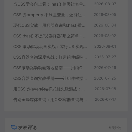
当CSS学会向上看：:has() 伪类让表单反馈和卡片布局变得像变魔术
2026-08-07
CSS @property 不只是变量，还能让数字和颜色动起来
2026-08-05
现代CSS实战：用容器查询和:has()重构组件层叠逻辑
2026-08-04
CSS :has() 不是“父选择器”那么简单：三个真实改造案例让我删掉了 200 行 JS
2026-08-02
CSS 滚动驱动动画实战：零行 JS 实现进度条、视差与入场特效
2026-08-01
CSS容器查询深度实战：打造组件级响应式布局
2026-07-27
CSS滚动驱动动画落地指南——用纯CSS构建滚动叙事页面的完整方案
2026-07-26
CSS容器查询实战手册——让组件根据自身尺寸而非视口自适应布局
2026-07-25
用CSS @layer终结样式优先级混战：多组件库集成的工程化解法
2026-07-18
告别全局媒体查询：用CSS容器查询与嵌套语法构建真正独立的响应式组件
2026-07-17
发表评论
暂无评论