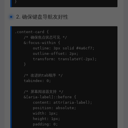
}
2. 确保键盘导航友好性
.content-card {

    /* 确保焦点状态可见 */

    &:focus-within {

        outline: 3px solid #4a6cf7;

        outline-offset: 2px;

        transform: translateY(-2px);

    }

    /* 改进的tab顺序 */

    tabindex: 0;

    /* 屏幕阅读器支持 */

    &[aria-label]::before {

        content: attr(aria-label);

        position: absolute;

        width: 1px;

        height: 1px;

        padding: 0;
