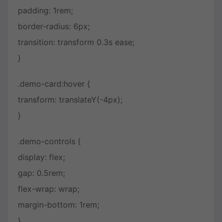
padding: 1rem;
border-radius: 6px;
transition: transform 0.3s ease;
}
.demo-card:hover {
transform: translateY(-4px);
}
.demo-controls {
display: flex;
gap: 0.5rem;
flex-wrap: wrap;
margin-bottom: 1rem;
}