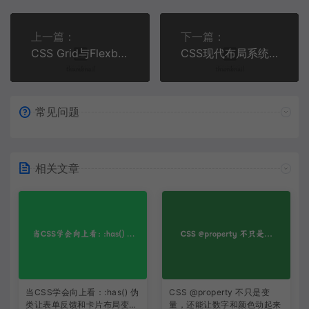
上一篇：
下一篇：
CSS Grid与Flexbox实战：构建现代响应式卡片布局的完整指南 | 前端开发教程
CSS现代布局系统深度解析：从Grid Subgrid到容器查询实战指南 | CSS前沿技术教程
常见问题
相关文章
当CSS学会向上看：:has() 伪
CSS @property 不只是变
类让表单反馈和卡片布局变得
量，还能让数字和颜色动起来