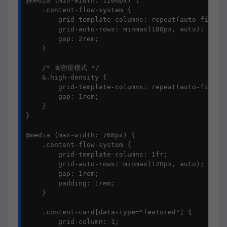
@media (min-width: 1200px) {

    .content-flow-system {

        grid-template-columns: repeat(auto-fill, m
        grid-auto-rows: minmax(180px, auto);

        gap: 2rem;

    }

    /* 高密度模式 */

    &.high-density {

        grid-template-columns: repeat(auto-fill, m
        gap: 1rem;

    }

}

@media (max-width: 768px) {

    .content-flow-system {

        grid-template-columns: 1fr;

        grid-auto-rows: minmax(120px, auto);

        gap: 1rem;

        padding: 1rem;

    }

    .content-card[data-type="featured"] {

        grid-column: 1;
