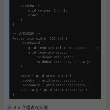
    .sidebar {

        grid-column: 1 / -1;

        order: -1;

    }

}

/* 桌面端适配 */

@media (min-width: 1024px) {

    .dashboard {

        grid-template-columns: 300px 1fr 1fr;

        grid-template-areas: 

            "sidebar main main"

            "sidebar secondary tertiary";

    }

    .main { grid-area: main; }

    .sidebar { grid-area: sidebar; }

    .secondary { grid-area: secondary; }

    .tertiary { grid-area: tertiary; }

}
4.2 容器查询实战