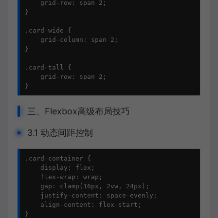
    grid-row: span 2;

}

.card-wide {

    grid-column: span 2;

}

.card-tall {

    grid-row: span 2;

}
三、Flexbox高级布局技巧
3.1 动态间距控制
.card-container {

    display: flex;

    flex-wrap: wrap;

    gap: clamp(16px, 2vw, 24px);

    justify-content: space-evenly;

    align-content: flex-start;

}
