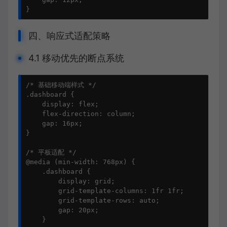
}
四、响应式适配策略
4.1 移动优先的断点系统
/* 基础移动端样式 */

.dashboard {

    display: flex;

    flex-direction: column;

    gap: 16px;

}

/* 平板适配 */

@media (min-width: 768px) {

    .dashboard {

        display: grid;

        grid-template-columns: 1fr 1fr;

        grid-template-rows: auto;

        gap: 20px;

    }
