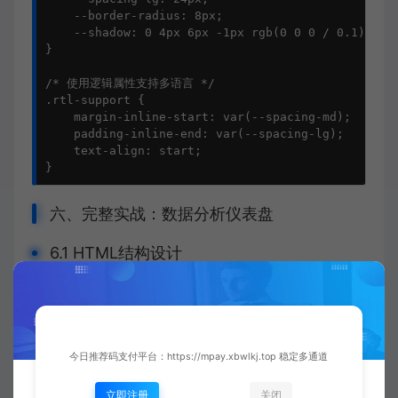
    --border-radius: 8px;

    --shadow: 0 4px 6px -1px rgb(0 0 0 / 0.1);

}

/* 使用逻辑属性支持多语言 */

.rtl-support {

    margin-inline-start: var(--spacing-md);

    padding-inline-end: var(--spacing-lg);

    text-align: start;

}
六、完整实战：数据分析仪表盘
6.1 HTML结构设计
<div class="analytics-dashboard">

    <header class="dashboard-header">

        <div class="header-brand">

            <h1>业务分析平台</h1>

今日推荐码支付平台：https://mpay.xbwlkj.top 稳定多通道
        </div>

        <nav class="header-nav">

立即注册
关闭