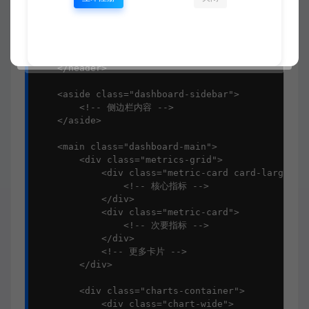
            <!-- 导航菜单 -->

        </nav>

        <div class="header-actions">

            <!-- 用户操作 -->

        </div>

    </header>

    <aside class="dashboard-sidebar">

        <!-- 侧边栏内容 -->

    </aside>

    <main class="dashboard-main">

        <div class="metrics-grid">

            <div class="metric-card card-large">

                <!-- 核心指标 -->

            </div>

            <div class="metric-card">

                <!-- 次要指标 -->

            </div>

            <!-- 更多卡片 -->

        </div>

        <div class="charts-container">

            <div class="chart-wide">
