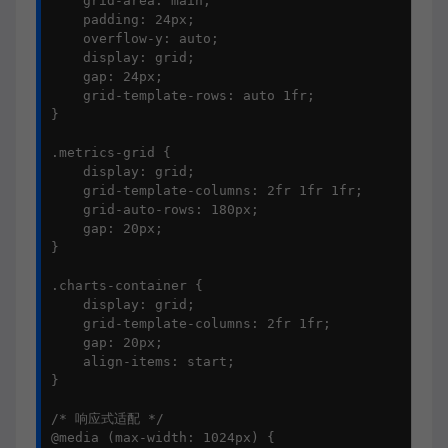
    grid-area: main;

    padding: 24px;

    overflow-y: auto;

    display: grid;

    gap: 24px;

    grid-template-rows: auto 1fr;

}

.metrics-grid {

    display: grid;

    grid-template-columns: 2fr 1fr 1fr;

    grid-auto-rows: 180px;

    gap: 20px;

}

.charts-container {

    display: grid;

    grid-template-columns: 2fr 1fr;

    gap: 20px;

    align-items: start;

}

/* 响应式适配 */

@media (max-width: 1024px) {
