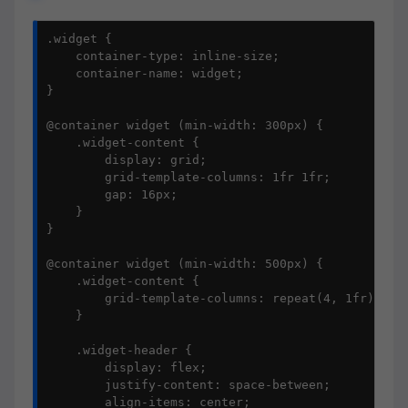
.widget {

    container-type: inline-size;

    container-name: widget;

}

@container widget (min-width: 300px) {

    .widget-content {

        display: grid;

        grid-template-columns: 1fr 1fr;

        gap: 16px;

    }

}

@container widget (min-width: 500px) {

    .widget-content {

        grid-template-columns: repeat(4, 1fr);

    }

    .widget-header {

        display: flex;

        justify-content: space-between;

        align-items: center;
