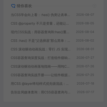
猜你喜欢
当CSS学会向上看：:has() 伪类让表单反馈和卡片布局变得像变魔术
2026-08-07
CSS @property 不只是变量，还能让数字和颜色动起来
2026-08-05
现代CSS实战：用容器查询和:has()重构组件层叠逻辑
2026-08-04
CSS :has() 不是“父选择器”那么简单：三个真实改造案例让我删掉了 200 行 JS
2026-08-02
CSS 滚动驱动动画实战：零行 JS 实现进度条、视差与入场特效
2026-08-01
CSS容器查询深度实战：打造组件级响应式布局
2026-07-27
CSS滚动驱动动画落地指南——用纯CSS构建滚动叙事页面的完整方案
2026-07-26
CSS容器查询实战手册——让组件根据自身尺寸而非视口自适应布局
2026-07-25
用CSS @layer终结样式优先级混战：多组件库集成的工程化解法
2026-07-18
告别全局媒体查询：用CSS容器查询与嵌套语法构建真正独立的响应式组件
2026-07-17