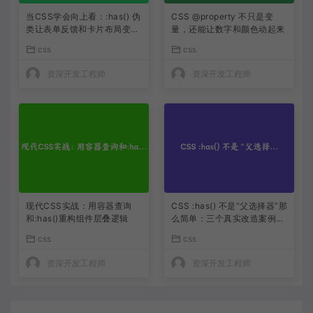
当CSS学会向上看：:has() 伪
CSS @property 不只是变
类让表单反馈和卡片布局变得
量，还能让数字和颜色动起来
像变魔术
css
css
资深开发工程师
资深开发工程师
现代CSS实战：用容器查询
CSS :has() 不是“父选择器”那
和:has()重构组件层叠逻辑
么简单：三个真实改造案例让
我删掉了 200 行 JS
css
css
资深开发工程师
资深开发工程师