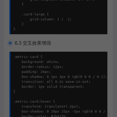
    }

    .card-large {

        grid-column: 1 / -1;

    }

}
6.3 交互效果增强
.metric-card {

    background: white;

    border-radius: 12px;

    padding: 24px;

    box-shadow: 0 1px 3px 0 rgb(0 0 0 / 0.1);

    transition: all 0.2s ease-in-out;

    border: 1px solid transparent;

}

.metric-card:hover {

    transform: translateY(-2px);

    box-shadow: 0 10px 25px -5px rgb(0 0 0 / 0.1);
    border-color: #3b82f6;
