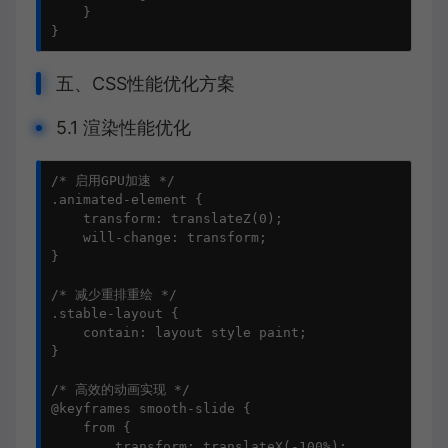
    }

}
五、CSS性能优化方案
5.1 渲染性能优化
/* 启用GPU加速 */

.animated-element {

    transform: translateZ(0);

    will-change: transform;

}

/* 减少重排重绘 */

.stable-layout {

    contain: layout style paint;

}

/* 高效的动画实现 */

@keyframes smooth-slide {

    from {

        transform: translateX(-100%);
