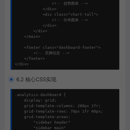
                <!-- 趋势图表 -->

            </div>

            <div class="chart-tall">

                <!-- 分布图表 -->

            </div>

        </div>

    </main>

    <footer class="dashboard-footer">

        <!-- 页脚信息 -->

    </footer>

</div>
6.2 核心CSS实现
.analytics-dashboard {

    display: grid;

    grid-template-columns: 280px 1fr;

    grid-template-rows: 70px 1fr 60px;

    grid-template-areas: 

        "sidebar header"

        "sidebar main"
