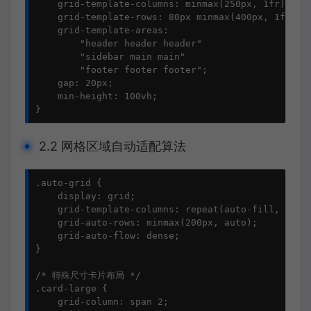
    grid-template-columns: minmax(250px, 1fr) repe
    grid-template-rows: 80px minmax(400px, 1fr) 12
    grid-template-areas: 

        "header header header"

        "sidebar main main"

        "footer footer footer";

    gap: 20px;

    min-height: 100vh;

}
2.2 网格区域自动适配算法
.auto-grid {

    display: grid;

    grid-template-columns: repeat(auto-fill, minma
    grid-auto-rows: minmax(200px, auto);

    grid-auto-flow: dense;

}

/* 特殊尺寸卡片布局 */

.card-large {

    grid-column: span 2;
