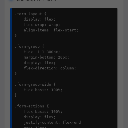
.form-layout {

    display: flex;

    flex-wrap: wrap;

    align-items: flex-start;

}

.form-group {

    flex: 1 1 300px;

    margin-bottom: 20px;

    display: flex;

    flex-direction: column;

}

.form-group-wide {

    flex-basis: 100%;

}

.form-actions {

    flex-basis: 100%;

    display: flex;

    justify-content: flex-end;

    gap: 12px;
