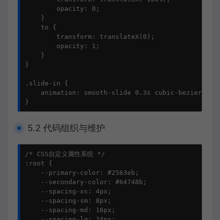
        opacity: 0;

    }

    to {

        transform: translateX(0);

        opacity: 1;

    }

}

.slide-in {

    animation: smooth-slide 0.3s cubic-bezier(0.4,
}
5.2 代码组织与维护
/* CSS自定义属性系统 */

:root {

    --primary-color: #2563eb;

    --secondary-color: #64748b;

    --spacing-xs: 4px;

    --spacing-sm: 8px;

    --spacing-md: 16px;

    --spacing-lg: 24px;
