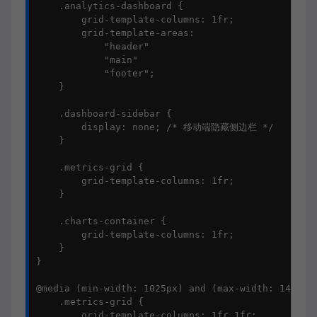
    .analytics-dashboard {

        grid-template-columns: 1fr;

        grid-template-areas: 

            "header"

            "main"

            "footer";

    }

    .dashboard-sidebar {

        display: none; /* 移动端隐藏侧边栏 */

    }

    .metrics-grid {

        grid-template-columns: 1fr;

    }

    .charts-container {

        grid-template-columns: 1fr;

    }

}

@media (min-width: 1025px) and (max-width: 1440px)
    .metrics-grid {

        grid-template-columns: 1fr 1fr;
