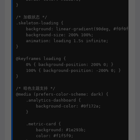
}

/* 加载状态 */

.skeleton-loading {

    background: linear-gradient(90deg, #f0f0f0 25%
    background-size: 200% 100%;

    animation: loading 1.5s infinite;

}

@keyframes loading {

    0% { background-position: 200% 0; }

    100% { background-position: -200% 0; }

}

/* 暗色主题支持 */

@media (prefers-color-scheme: dark) {

    .analytics-dashboard {

        background-color: #0f172a;

    }

    .metric-card {

        background: #1e293b;

        color: #f1f5f9;
