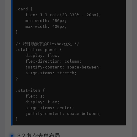
.card {

    flex: 1 1 calc(33.333% - 20px);

    min-width: 280px;

    max-width: 400px;

}

/* 特殊场景下的Flexbox优化 */

.statistics-panel {

    display: flex;

    flex-direction: column;

    justify-content: space-between;

    align-items: stretch;

}

.stat-item {

    flex: 1;

    display: flex;

    align-items: center;

    justify-content: space-between;

}
3.2 复杂表单布局