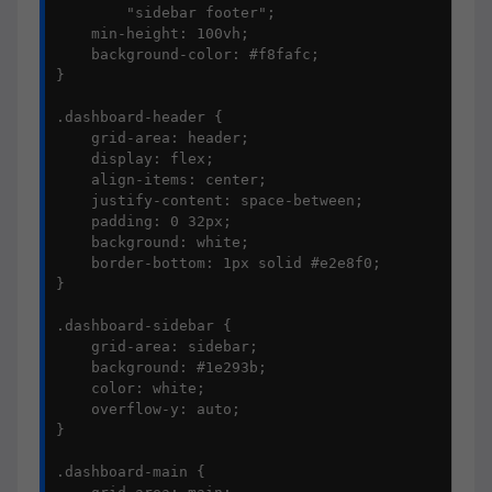
        "sidebar footer";

    min-height: 100vh;

    background-color: #f8fafc;

}

.dashboard-header {

    grid-area: header;

    display: flex;

    align-items: center;

    justify-content: space-between;

    padding: 0 32px;

    background: white;

    border-bottom: 1px solid #e2e8f0;

}

.dashboard-sidebar {

    grid-area: sidebar;

    background: #1e293b;

    color: white;

    overflow-y: auto;

}

.dashboard-main {
