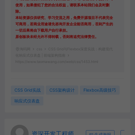
使用，如果侵犯了您的合法权益，请联系本站我们会及时删
除。
本站资源仅供研究、学习交流之用，免费开源项目不代表完全
可商用，若商业用途请先咨询开发企业能否商用，否则产生的
一切后果将由下载用户自行承担。
原创板块未经允许不得转载，否则将追究法律责任。
淘吗网
css
CSS Grid与Flexbox深度实战：构建现代
化响应式仪表盘 | 前端架构指南
https://www.taomawang.com/web/css/1453.html
CSS Grid实战
CSS架构设计
Flexbox高级技巧
响应式仪表盘
资深开发工程师
生成海报
复