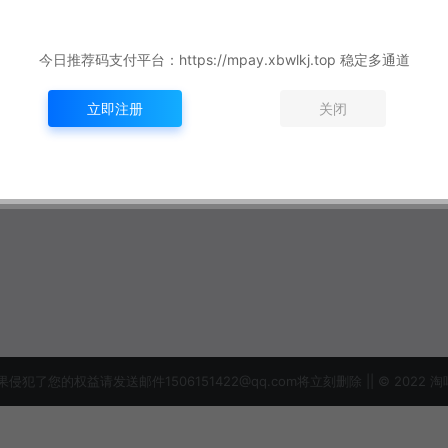
今日推荐码支付平台：https://mpay.xbwlkj.top 稳定多通道
立即注册
关闭
益请发送邮件1506151422@qq.com将立刻删除 || © 2022 淘吗网