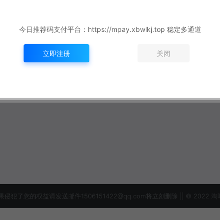
今日推荐码支付平台：https://mpay.xbwlkj.top 稳定多通道
立即注册
关闭
益请发送邮件1506151422@qq.com将立刻删除 || © 2022 淘吗网