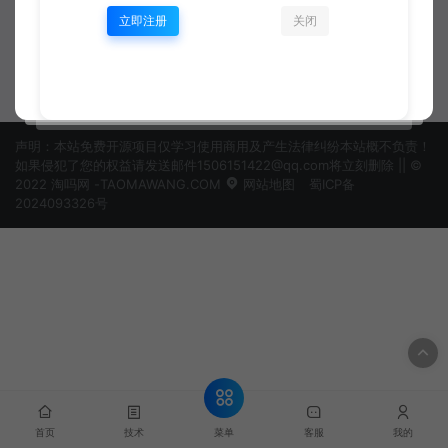
立即注册
关闭
html
uniapp
资深开发工程师
资深开发工程师
声明：本站免费开源项目仅学习使用商用及产生法律纠纷本站概不负责！
如果侵犯了您的权益请发送邮件1506151422@qq.com将立刻删除 || ©
2022 淘吗网 -TAOMAWANG.COM
网站地图
蜀ICP备
2024093326号
菜单
首页
技术
客服
我的