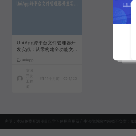
UniApp跨平台文件管理器开
发实战：从零构建全功能文
件操作应用
uniapp
资深
开发
11个月前
1,120
工程
师
声明：本站免费开源项目仅学习使用商用及产生法律纠纷本站概不负责！如果侵犯了您的权