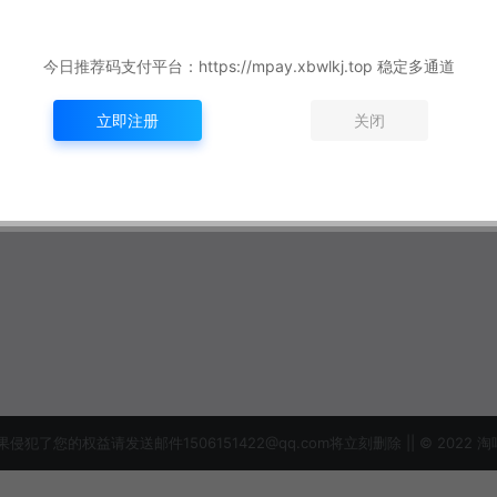
今日推荐码支付平台：https://mpay.xbwlkj.top 稳定多通道
立即注册
关闭
益请发送邮件1506151422@qq.com将立刻删除 || © 2022 淘吗网