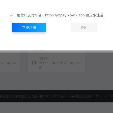
今日推荐码支付平台：https://mpay.xbwlkj.top 稳定多通道
立即注册
关闭
性能瀑布流
UniApp企业级实战：构建高
整实现教
性能跨端电商应用与原生插
件深度集成方案
uniapp
资深开
月前
727
发工程
5个月前
1,258
师
益请发送邮件1506151422@qq.com将立刻删除 || © 2022 淘吗网