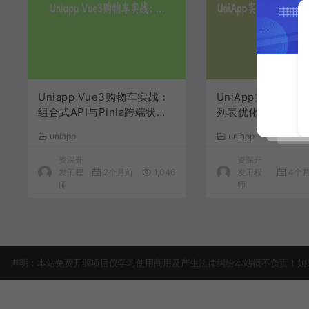
Uniapp Vue3购物车实战：
UniApp实战：高
组合式API与Pinia跨端状态
列表优化方案与完
管理全方案
程
uniapp
uniapp
资深开
资深开
发工程
2个月前
1,046
发工程
4个
师
师
声明：本站免费开源项目仅学习使用商用及产生法律纠纷本站概不负责！如果侵犯了您的权