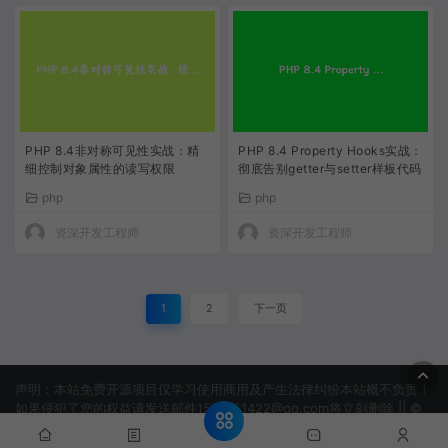
PHP 8.4非对称可见性实战：精
PHP 8.4 Property Hooks实战：
细控制对象属性的读写权限
彻底告别getter与setter样板代码
php
php
资深开发工程师
资深开发工程师
1
2
下一页
声明：本站免费开源项目仅学习使用商用及产生法律纠纷本站概不负责！
如果侵犯了您的权益请发送邮件1506151422@qq.com将立刻删除 || ©
2022 淘吗网 -TAOMAWANG.COM
网站地图
蜀ICP备
2024093326号