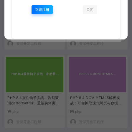
立即注册
关闭
PHP 8.4属性钩子实战：告别冗
PHP 8.4非对称可见性实战：精
长getter/setter，让属性直接拥
准控制属性读写权限，告别冗余s
有计算逻辑
etter/getter
php
php
资深开发工程师
资深开发工程师
PHP 8.4属性钩子实战：告别繁
PHP 8.4 DOM HTML5解析实
琐getter/setter，重塑实体类写
战：可靠抓取现代网页与数据清
法
洗完全指南
php
php
资深开发工程师
资深开发工程师