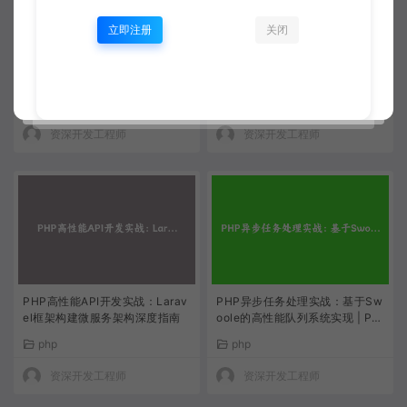
立即注册
关闭
PHP 8.3 高级特性实战：构建高
PHP异步任务处理系统实战：基
性能异步任务处理系统与协程应
于Swoole与Redis的队列架构设
用
计 | 高性能PHP开发教程
php
php
资深开发工程师
资深开发工程师
PHP高性能API开发实战：Larav
PHP异步任务处理实战：基于Sw
el框架构建微服务架构深度指南
oole的高性能队列系统实现 | PH
P进阶教程
php
php
资深开发工程师
资深开发工程师