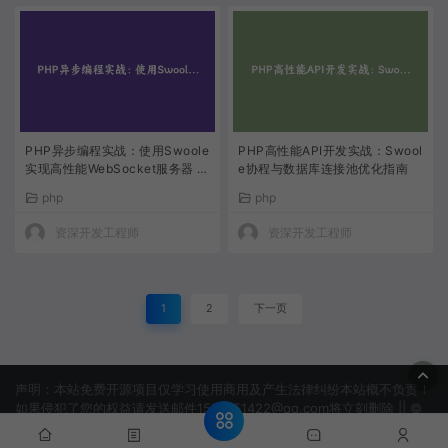
PHP异步编程实战：使用Swoole
PHP高性能API开发实战：Swool
实现高性能WebSocket服务器 |
e协程与数据库连接池优化指南
原创技术教程
php
php
资深开发工程师
资深开发工程师
1
2
下一页
声明：本站免费开源项目仅学习使用商用及产生法律纠纷本站概不负责！
如果侵犯了您的权益请发送邮件1506151422@qq.com将立刻删除 || ©
2022 淘吗网 -TAOMAWANG.COM
网站地图
蜀ICP备
2024093326号