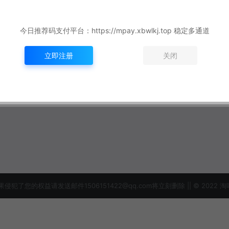
今日推荐码支付平台：https://mpay.xbwlkj.top 稳定多通道
立即注册
关闭
益请发送邮件1506151422@qq.com将立刻删除 || © 2022 淘吗网