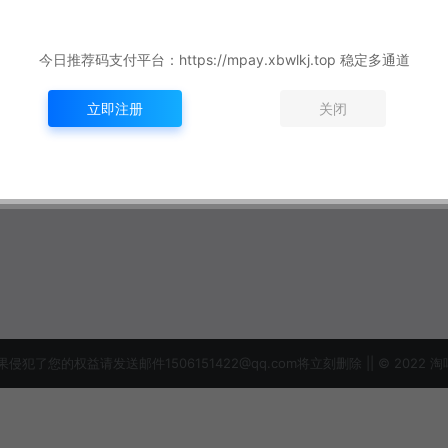
今日推荐码支付平台：https://mpay.xbwlkj.top 稳定多通道
立即注册
关闭
益请发送邮件1506151422@qq.com将立刻删除 || © 2022 淘吗网