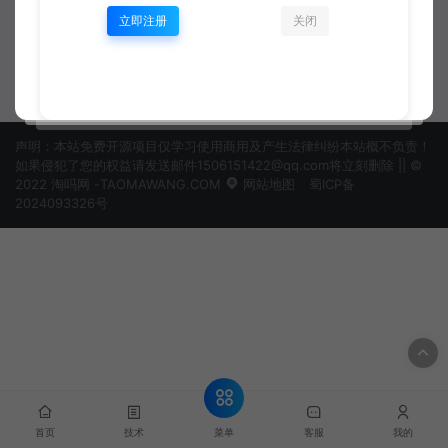
完整指南
立即注册
关闭
javascript
资深开发工程师
声明：本站免费开源项目仅学习使用商用及产生法律纠纷本站概不负责！
如果侵犯了您的权益请发送邮件1506151422@qq.com将立刻删除 || ©
2022 淘吗网 -TAOMAWANG.COM
网站地图
蜀ICP备
2024093326号
菜单
首页
技术
客服
我的