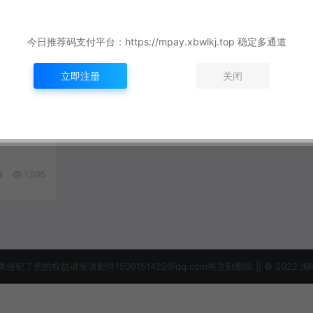
今日推荐码支付平台：https://mpay.xbwlkj.top 稳定多通道
立即注册
关闭
度解析：从
 | 现
前
1,095
益请发送邮件1506151422@qq.com将立刻删除 || © 2022 淘吗网