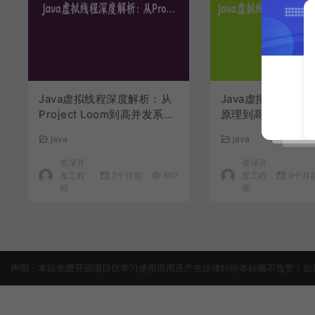
Java虚拟线程深度解析：从
Java虚拟线程深
Project Loom到高并发系统
原理到高并发实战应用
实战 | Java并发编程新纪元
代Java并发编程
java
java
资深开
资深开
发工程
7个月前
807
发工程
9个月
师
师
声明：本站免费开源项目仅学习使用商用及产生法律纠纷本站概不负责！如果侵犯了您的权