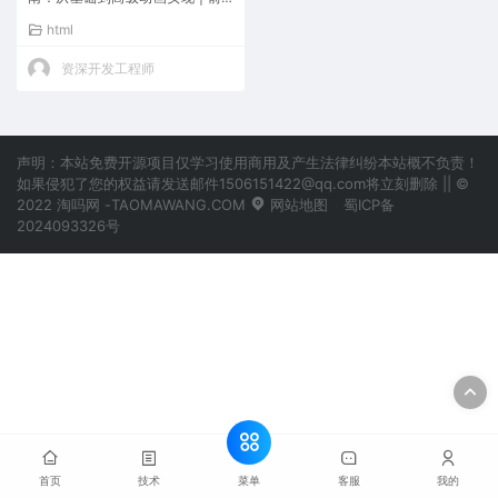
端图形编程实战
html
资深开发工程师
声明：本站免费开源项目仅学习使用商用及产生法律纠纷本站概不负责！
如果侵犯了您的权益请发送邮件1506151422@qq.com将立刻删除 || ©
2022 淘吗网 -TAOMAWANG.COM
网站地图
蜀ICP备
2024093326号
菜单
首页
技术
客服
我的