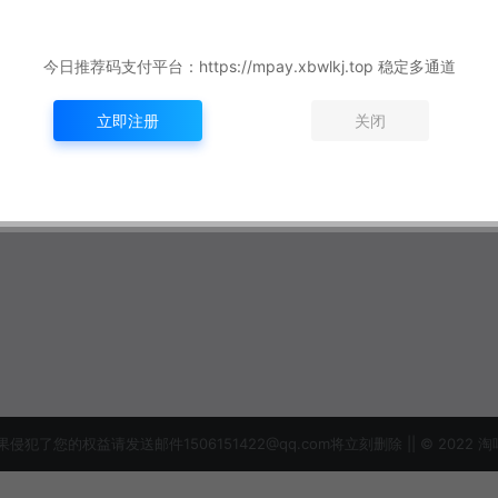
今日推荐码支付平台：https://mpay.xbwlkj.top 稳定多通道
立即注册
关闭
益请发送邮件1506151422@qq.com将立刻删除 || © 2022 淘吗网