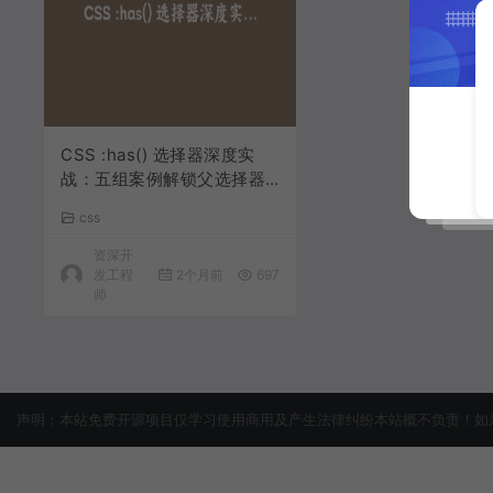
CSS :has() 选择器深度实
战：五组案例解锁父选择器
的组件化力量
css
资深开
发工程
2个月前
697
师
声明：本站免费开源项目仅学习使用商用及产生法律纠纷本站概不负责！如果侵犯了您的权