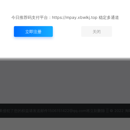
今日推荐码支付平台：https://mpay.xbwlkj.top 稳定多通道
立即注册
关闭
益请发送邮件1506151422@qq.com将立刻删除 || © 2022 淘吗网