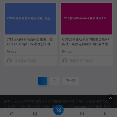
CSS滚动驱动动画完全指南：告
CSS滚动驱动动画与视图过渡API
别JavaScript，构建动态滚动叙
实战：构建电影级滚动叙事页面
事页面
css
css
资深开发工程师
资深开发工程师
1
2
下一页
声明：本站免费开源项目仅学习使用商用及产生法律纠纷本站概不负责！
如果侵犯了您的权益请发送邮件1506151422@qq.com将立刻删除 || ©
2022 淘吗网 -TAOMAWANG.COM
网站地图
蜀ICP备
2024093326号