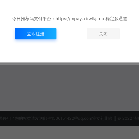
今日推荐码支付平台：https://mpay.xbwlkj.top 稳定多通道
立即注册
关闭
益请发送邮件1506151422@qq.com将立刻删除 || © 2022 淘吗网