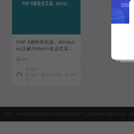
PHP 8新特性实战：Attribut
es注解与Match表达式深度
应用 | PHP技术进阶
php
资深开
发工程
10个月前
918
师
声明：本站免费开源项目仅学习使用商用及产生法律纠纷本站概不负责！如果侵犯了您的权