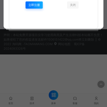
指南
立即注册
关闭
python
python
资深开发工程师
资深开发工程师
声明：本站免费开源项目仅学习使用商用及产生法律纠纷本站概不负责！
如果侵犯了您的权益请发送邮件1506151422@qq.com将立刻删除 || ©
2022 淘吗网 -TAOMAWANG.COM
网站地图
蜀ICP备
2024093326号
菜单
首页
技术
客服
我的