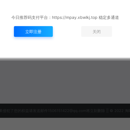
今日推荐码支付平台：https://mpay.xbwlkj.top 稳定多通道
立即注册
关闭
益请发送邮件1506151422@qq.com将立刻删除 || © 2022 淘吗网