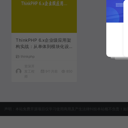
ThinkPHP 6.x企业级应用架
构实战：从单体到模块化设
计演进 | 原创教程
thinkphp
资深开
发工程
9个月前
850
师
声明：本站免费开源项目仅学习使用商用及产生法律纠纷本站概不负责！如果侵犯了您的权