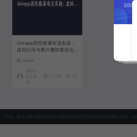
Uniapp高性能瀑布流实战：
虚拟分段与图片懒加载优化
全方案
uniapp
资深开
发工程
2个月前
397
师
声明：本站免费开源项目仅学习使用商用及产生法律纠纷本站概不负责！如果侵犯了您的权