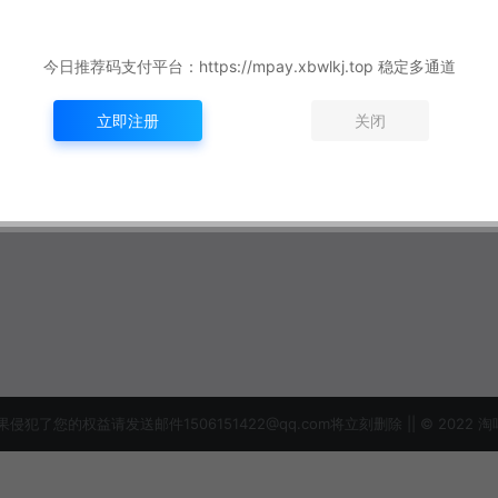
今日推荐码支付平台：https://mpay.xbwlkj.top 稳定多通道
立即注册
关闭
益请发送邮件1506151422@qq.com将立刻删除 || © 2022 淘吗网